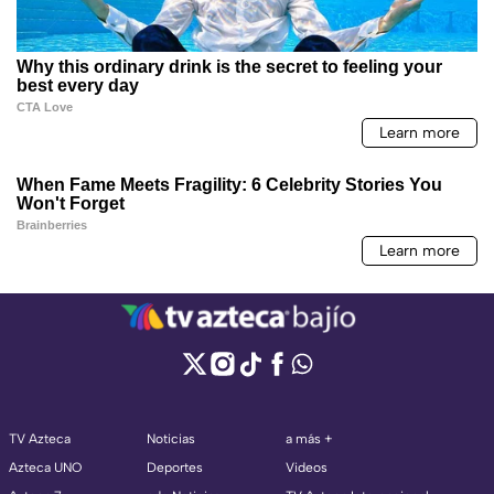
TV Azteca
Noticias
a más +
Azteca UNO
Deportes
Videos