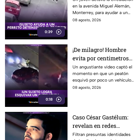
en la avenida Miguel Alemán,
a un perrito
Monterrey, para ayudar a un
perrito a cruzar la calle. El
08 agosto, 2026
emotivo gesto se volvió viral.
0:39
¡De milagro! Hombre
evita por centímetros
ser arroll4do tras
Un angustiante video captó el
momento en que un peatón
choque en autopista
esquivó por poco un vehículo
descontrolado en una
08 agosto, 2026
autopista de Ohio, previo a un
0:18
choque violento.
Caso César Gastélum:
revelan en redes
presuntas identidades
Filtran presuntas identidades