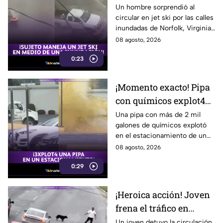
ski por calles
Un hombre sorprendió al
circular en jet ski por las calles
inundadas de Virginia
inundadas de Norfolk, Virginia,
tras una fuerte tormenta. El
08 agosto, 2026
impactante video se volvió
0:23
viral.
¡Momento exacto! Pipa
con químicos explot4
en el estacionamiento
Una pipa con más de 2 mil
galones de químicos explotó
de un restaurante
en el estacionamiento de un
restaurante en Carolina del
08 agosto, 2026
Sur. El impactante momento
0:29
quedó en video.
¡Heroica acción! Joven
frena el tráfico en
Monterrey para salvar
Un joven detuvo la circulación