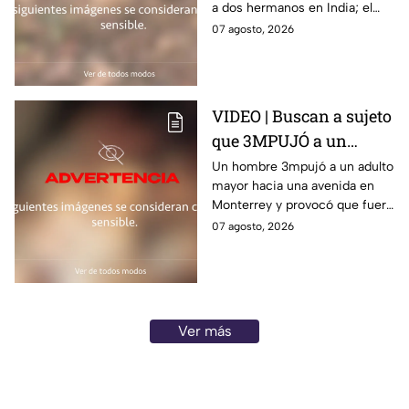
a dos hermanos en India; el
dos hermanos
brutal hecho dejó dos
07 agosto, 2026
personas muertas
VIDEO | Buscan a sujeto
que 3MPUJÓ a un
abuelito hacia la
Un hombre 3mpujó a un adulto
mayor hacia una avenida en
avenida y provocó que
Monterrey y provocó que fuera
fuera 4rroll4do
4rroll4do; el momento quedó
07 agosto, 2026
captado en video
Ver más