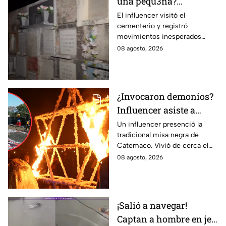
una pequ3ña?
Influencer capta
El influencer visitó el
cementerio y registró
extraños sucesos en
movimientos inesperados
panteón de Guanajuato
durante la grabación.
08 agosto, 2026
¿Invocaron demonios?
Influencer asiste a
misa n3gra en
Un influencer presenció la
tradicional misa negra de
Catemaco: Así vivió el
Catemaco. Vivió de cerca el
ritual con fuego y
ritual nocturno con fuego,
08 agosto, 2026
brujos
brujos y la invocación a la
Santa Muerte.
¡Salió a navegar!
Captan a hombre en jet