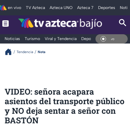
en vivo
TV Azteca
Azteca UNO
Azteca 7
Deportes
Notic
Noticias
Turismo
Viral y Tendencia
Deportes
Espectáculos
En V
Tendencia
Nota
VIDEO: señora acapara
asientos del transporte público
y NO deja sentar a señor con
BASTÓN