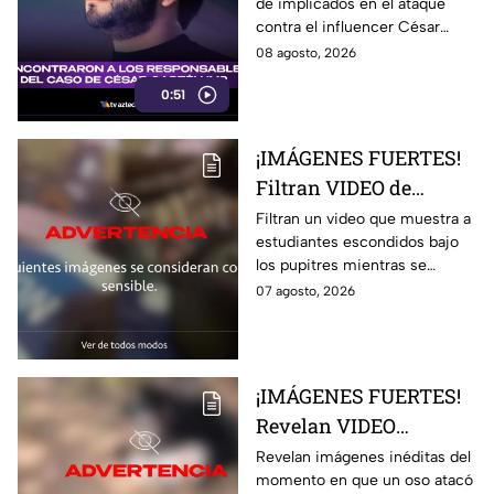
de implicados en el ataque
de los agr3sores del
contra el influencer César
influencer
Gastélum en Culiacán.
08 agosto, 2026
Autoridades no han
0:51
confirmado la información.
¡IMÁGENES FUERTES!
Filtran VIDEO de
estudiantes escondidos
Filtran un video que muestra a
estudiantes escondidos bajo
durante t1rot3o en
los pupitres mientras se
escuela de Tailandia
escuchaban disparos durante
07 agosto, 2026
un tiroteo en una escuela de
Tailandia
¡IMÁGENES FUERTES!
Revelan VIDEO
INÉDITO del momento
Revelan imágenes inéditas del
momento en que un oso atacó
en que un oso m4tó a