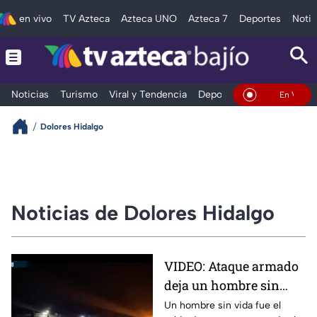
en vivo
TV Azteca
Azteca UNO
Azteca 7
Deportes
Notic
Noticias
Turismo
Viral y Tendencia
Deportes
Espectáculos
En Vivo
Dolores Hidalgo
Noticias de Dolores Hidalgo
VIDEO: Ataque armado
deja un hombre sin
vida en la comunidad
Un hombre sin vida fue el