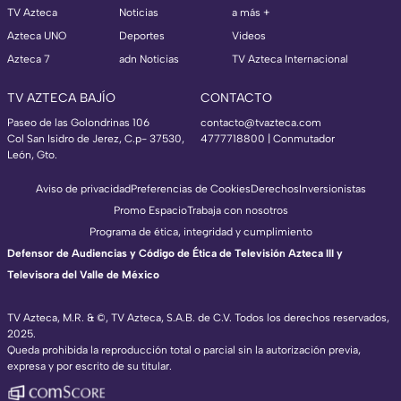
TV Azteca
Noticias
a más +
Azteca UNO
Deportes
Videos
Azteca 7
adn Noticias
TV Azteca Internacional
TV AZTECA BAJÍO
CONTACTO
Paseo de las Golondrinas 106
contacto@tvazteca.com
Col San Isidro de Jerez, C.p- 37530,
4777718800 | Conmutador
León, Gto.
Aviso de privacidad
Preferencias de Cookies
Derechos
Inversionistas
Promo Espacio
Trabaja con nosotros
Programa de ética, integridad y cumplimiento
Defensor de Audiencias y Código de Ética de Televisión Azteca III y
Televisora del Valle de México
TV Azteca, M.R. & ©, TV Azteca, S.A.B. de C.V. Todos los derechos reservados,
2025.
Queda prohibida la reproducción total o parcial sin la autorización previa,
expresa y por escrito de su titular.