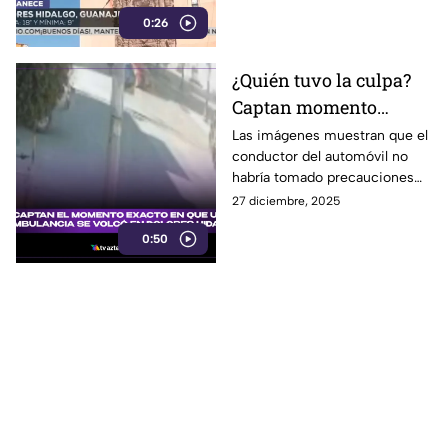
de seguridad local, nacional e
0:26
internacional.
¿Quién tuvo la culpa?
Captan momento
exacto en que
Las imágenes muestran que el
conductor del automóvil no
ambulancia se vuelca
habría tomado precauciones
en Dolores Hidalgo
pese a que la ambulancia
27 diciembre, 2025
(VIDEO)
circulaba con la sirena
0:50
encendida.