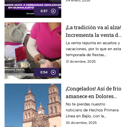
04 enero, 2026
quitándoles la vida.
0:57
¡La tradición va al alza!
Incrementa la venta de
nieves en Dolores
La venta repunta en asuetos y
vacaciones, por lo que en esta
Hidalgo
temporada de fiestas
reportaron un incremento en
31 diciembre, 2025
sus ingresos.
0:54
¡Congelados! Así de frío
amanece en Dolores
Hidalgo, Cuna de la
No te pierdas nuestro
noticiero de Hechos Primera
Independencia hoy
Línea en Bajío, con la
información más importante
30 diciembre, 2025