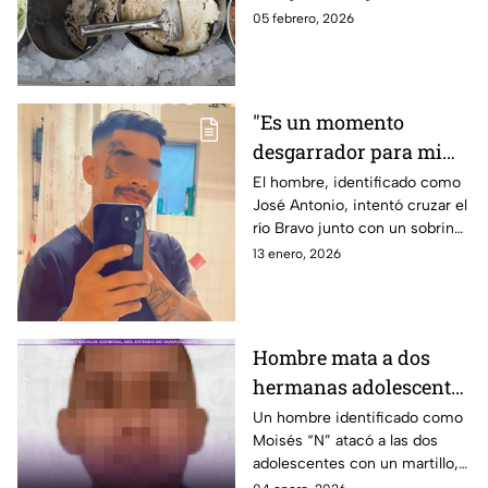
Hidalgo
nieves más exóticas de
05 febrero, 2026
Guanajuato.
"Es un momento
desgarrador para mi
familia":
El hombre, identificado como
José Antonio, intentó cruzar el
Guanajuatense muere
río Bravo junto con un sobrino,
ahogado al intentar
pero fue arrastrado por la
13 enero, 2026
cruzar el río Bravo
corriente y murió ahogado.
Hombre mata a dos
hermanas adolescentes
en Guanajuato; ya lo
Un hombre identificado como
Moisés “N” atacó a las dos
condenaron a cadena
adolescentes con un martillo,
perpetua
un machete y un cuchillo,