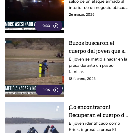
saldo de un ataque armado al
de El Ramillete, en
interior de un negocio ubicado
Dolores Hidalgo
en la comunidad de El
26 marzo, 2026
Ramillete, en Dolores Hidalgo.
0:33
Buzos buscaron el
cuerpo del joven que se
ahogó en la presa El
El joven se metió a nadar en la
presa durante un paseo
Gallinero en Dolores
familiar.
Hidalgo: VIDEO
18 febrero, 2026
1:06
¡Lo encontraron!
Recuperan el cuerpo de
Erick, el joven que
El joven identificado como
Erick, ingresó la presa El
murió ahog4do en