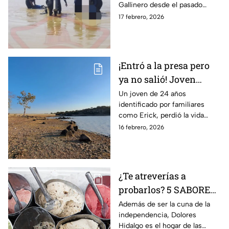
Gallinero desde el pasado
Dolores Hidalgo
domingo 15 de febrero, pero ya
17 febrero, 2026
no volvió a salir.
¡Entró a la presa pero
ya no salió! Joven
muere ahogado en
Un joven de 24 años
identificado por familiares
Dolores Hidalgo; esto
como Erick, perdió la vida
pasó con su cuerpo
ahogado luego de entrar a la
16 febrero, 2026
presa del Gallinero.
¿Te atreverías a
probarlos? 5 SABORES
DE NIEVE que sólo
Además de ser la cuna de la
independencia, Dolores
encontrarás en Dolores
Hidalgo es el hogar de las