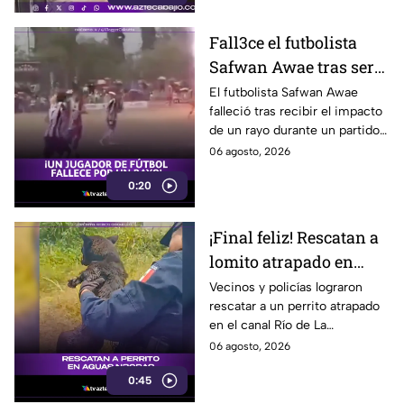
Fall3ce el futbolista
Safwan Awae tras ser
alcanzado por un rayo
El futbolista Safwan Awae
falleció tras recibir el impacto
en pleno partido
de un rayo durante un partido
en Tailandia. La descarga dejó
06 agosto, 2026
además a nueve personas
0:20
heridas.
¡Final feliz! Rescatan a
lomito atrapado en
canal de aguas n3gras
Vecinos y policías lograron
rescatar a un perrito atrapado
en Chimalhuacán
en el canal Río de La
Compañía, en Chimalhuacán.
06 agosto, 2026
El lomito ya recibe atención
0:45
veterinaria.