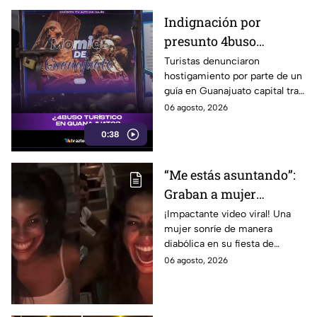
Indignación por
presunto 4buso
turístico en Guanajuato
Turistas denunciaron
hostigamiento por parte de un
capital: guía encaró a
guía en Guanajuato capital tras
visitantes
negarse a entrar a museos. El
06 agosto, 2026
altercado causó indignación en
0:38
redes.
“Me estás asuntando”:
Graban a mujer
SONRIENDO de manera
¡Impactante video viral! Una
mujer sonríe de manera
DIABÓLICA durante su
diabólica en su fiesta de
fiesta de cumpleaños:
cumpleaños. ¿Realidad o
06 agosto, 2026
VIDEO VIRAL
efecto digital? Esta fue la
reacción de las redes sociales.