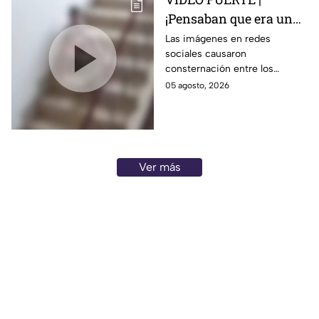
¡Pensaban que era un
monstruo! Extraño
Las imágenes en redes
sociales causaron
animal at4ca a un
consternación entre los
menor
usuarios luego que el menor
05 agosto, 2026
fuera agredido por un
mamífero.
Ver más