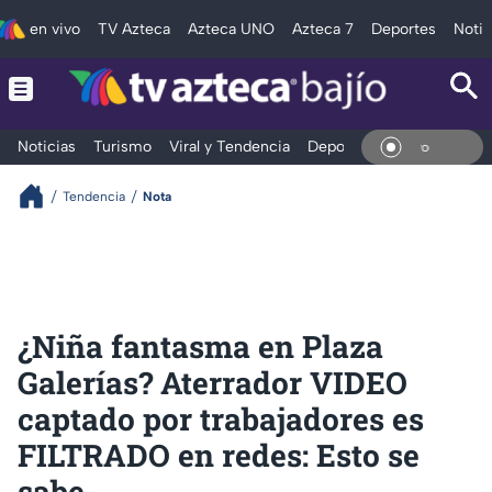
en vivo
TV Azteca
Azteca UNO
Azteca 7
Deportes
Notic
Noticias
Turismo
Viral y Tendencia
Deportes
Espectáculos
En Vi
Tendencia
Nota
¿Niña fantasma en Plaza
Galerías? Aterrador VIDEO
captado por trabajadores es
FILTRADO en redes: Esto se
sabe