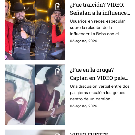
¿Fue traición? VIDEO:
Señalan a la influencer
“La Beba” en redes tras
Usuarios en redes especulan
sobre la relación de la
el as3sinato de César
influencer La Beba con el
Gastélum; esto se sabe
homicidio de César Gastélum.
06 agosto, 2026
Autoridades no han emitido
señalamientos.
¿Fue en la oruga?
Captan en VIDEO pelea
entre dos mujeres
Una discusión verbal entre dos
pasajeras escaló a los golpes
dentro de una unidad
dentro de un camión.
de transporte público
Pasajeros tuvieron que
06 agosto, 2026
intervenir para frenar el
altercado.
VIDEO FUERTE |