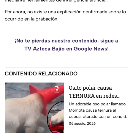
Por ahora, no existe una explicación confirmada sobre lo
ocurrido en la grabación.
¡No te pierdas nuestro contenido, sigue a
TV Azteca Bajío en Google News!
CONTENIDO RELACIONADO
Osito polar causa
TERNURA en redes
pero también ESTRÉS a
Un adorable oso polar llamado
Momota causa ternura al
su mamá OSA al
quedar atorado con un cono de
“ATORARSE” con cono
tránsito en el acuario Oga
06 agosto, 2026
de tránsito: VIDEO
GAO, en Japón.