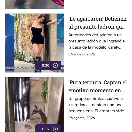
¡Lo agarraron! Detienen
al presunto ladrón que
entro a robar a la casa
Autoridades detuvieron a un
presunto ladrón que ingresó a
de Karely Ruiz miles de
la casa de la modelo Karely
pesos
Ruiz. Conoce los detalles de lo
06 agosto, 2026
ocurrido y el estado de la
0:30
influencer.
¡Pura ternura! Captan el
emotivo momento en
que una familia de
Un grupo de jirafas cautivó a
las redes al reunirse con una
jirafas conoce a su
pequeña cría. El emotivo video
nueva integrante
acumula miles de
06 agosto, 2026
reproducciones por la reacción
0:32
de la familia.