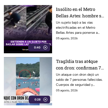
Insólito en el Metro
Bellas Artes: hombre se
baja a las vías a bailar y
Un sujeto bajó a las vías
electrificadas en el Metro
termina detenido
Bellas Artes para ponerse a
bailar. Policías lo detuvieron
05 agosto, 2026
tras causar alarma e
0:40
indignación de usuarios.
Trag3dia tras at4que
con dron: confirman 7
personas fall3cidas en
Un ataque con dron dejó un
saldo de 7 personas fallecidas.
la agr3sión
Cuerpos de seguridad y
servicios de emergencia
05 agosto, 2026
resguardan la zona mientras
0:28
avanzan las investigaciones.