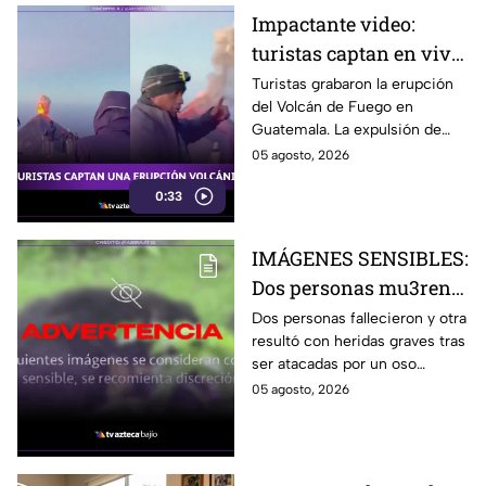
Impactante video:
turistas captan en vivo
la erupción del Volcán
Turistas grabaron la erupción
del Volcán de Fuego en
de Fuego en Guatemala
Guatemala. La expulsión de
lava y ceniza provocó
05 agosto, 2026
evacuaciones y mantiene en
0:33
alerta a las autoridades.
IMÁGENES SENSIBLES:
Dos personas mu3ren
tras el feroz at4que de
Dos personas fallecieron y otra
resultó con heridas graves tras
un oso en una zona
ser atacadas por un oso
forestal (VIDEO)
perezoso mientras trabajaban
05 agosto, 2026
cerca de un bosque en Kanker,
India.