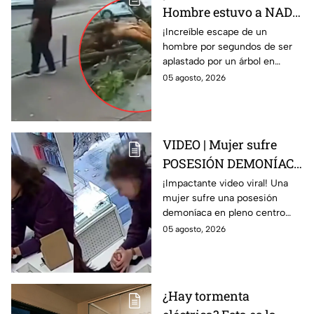
Hombre estuvo a NADA
de MOR1R APL4STADO
¡Increíble escape de un
hombre por segundos de ser
por un árbol, FUERTE
aplastado por un árbol en
VIDEO replantea la fe
Brasil! ¿Milagro o pura suerte?
05 agosto, 2026
de muchos
Así quedó captado en video.
VIDEO | Mujer sufre
POSESIÓN DEMONÍACA
en pleno centro
¡Impactante video viral! Una
mujer sufre una posesión
comercial y usuarios
demoníaca en pleno centro
en redes terminan
comercial de Argentina.
05 agosto, 2026
ATERRADOS
¿Realidad o ficción? Esto
sabemos del caso.
¿Hay tormenta