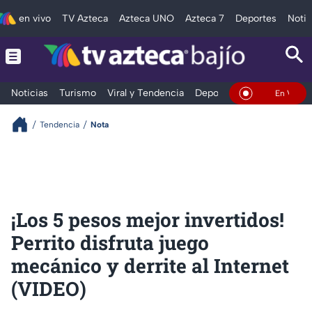
en vivo
TV Azteca
Azteca UNO
Azteca 7
Deportes
Notic
Noticias
Turismo
Viral y Tendencia
Deportes
Espectáculos
En Vivo
Tendencia
Nota
¡Los 5 pesos mejor invertidos!
Perrito disfruta juego
mecánico y derrite al Internet
(VIDEO)