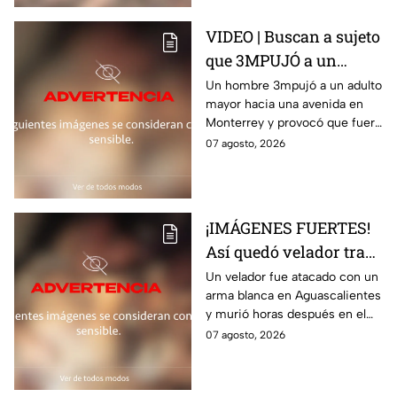
VIDEO | Buscan a sujeto
que 3MPUJÓ a un
abuelito hacia la
Un hombre 3mpujó a un adulto
mayor hacia una avenida en
avenida y provocó que
Monterrey y provocó que fuera
fuera 4rroll4do
4rroll4do; el momento quedó
07 agosto, 2026
captado en video
¡IMÁGENES FUERTES!
Así quedó velador tras
brutal at4que; mur1ó
Un velador fue atacado con un
arma blanca en Aguascalientes
horas después
y murió horas después en el
hospital; la Fiscalía investiga el
07 agosto, 2026
posible móvil del crimen