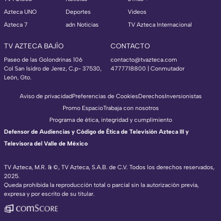
Azteca UNO
Deportes
Videos
Azteca 7
adn Noticias
TV Azteca Internacional
TV AZTECA BAJÍO
CONTACTO
Paseo de las Golondrinas 106
contacto@tvazteca.com
Col San Isidro de Jerez, C.p- 37530,
4777718800 | Conmutador
León, Gto.
Aviso de privacidad
Preferencias de Cookies
Derechos
Inversionistas
Promo Espacio
Trabaja con nosotros
Programa de ética, integridad y cumplimiento
Defensor de Audiencias y Código de Ética de Televisión Azteca III y
Televisora del Valle de México
TV Azteca, M.R. & ©, TV Azteca, S.A.B. de C.V. Todos los derechos reservados,
2025.
Queda prohibida la reproducción total o parcial sin la autorización previa,
expresa y por escrito de su titular.