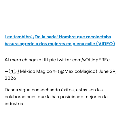
Lee también: ¡De la nada! Hombre que recolectaba
basura agrede a dos mujeres en plena calle (VIDEO)
Al mero chingazo 👌🏽
pic.twitter.com/vQfJdpEREc
— 🇲🇽 México Mágico ✨ (@MexicoMagico)
June 29,
2026
Danna sigue consechando éxitos, estas son las
colaboraciones que la han posicinado mejor en la
industria