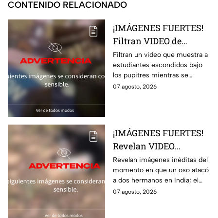
CONTENIDO RELACIONADO
¡IMÁGENES FUERTES!
Filtran VIDEO de
estudiantes escondidos
Filtran un video que muestra a
estudiantes escondidos bajo
durante t1rot3o en
los pupitres mientras se
escuela de Tailandia
escuchaban disparos durante
07 agosto, 2026
un tiroteo en una escuela de
Tailandia
¡IMÁGENES FUERTES!
Revelan VIDEO
INÉDITO del momento
Revelan imágenes inéditas del
momento en que un oso atacó
en que un oso m4tó a
a dos hermanos en India; el
dos hermanos
brutal hecho dejó dos
07 agosto, 2026
personas muertas