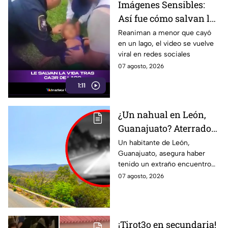
Imágenes Sensibles:
Así fue cómo salvan la
v1da de un men0r tras
Reaniman a menor que cayó
en un lago, el video se vuelve
accidente en lago
viral en redes sociales
07 agosto, 2026
1:11
¿Un nahual en León,
Guanajuato? Aterrador
avistamiento en la
Un habitante de León,
Guanajuato, asegura haber
CARRETERA de Sierra
tenido un extraño encuentro
de Lobos
en la carretera de Sierra de
07 agosto, 2026
Lobos durante la noche.
¡Tirot3o en secundaria!