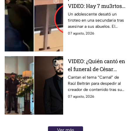
VIDEO: Hay 7 mu3rtos y
30 heridos este viernes;
Un adolescente desató un
tiroteo en una secundaria tras
esto es lo que pasó
asesinar a sus abuelos. El
ataque dejó al menos 7
07 agosto, 2026
muertos y 30 heridos.
VIDEO: ¿Quién cantó en
el funeral de César
Gastélum? Así
Cantan el tema “Carnal” de
Raúl Beltrán para despedir al
despiden al influencer
creador de contenido tras su
en su funeral
fallecimiento.
07 agosto, 2026
Ver más