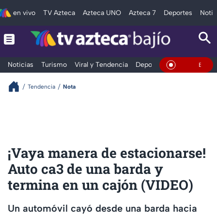
en vivo
TV Azteca
Azteca UNO
Azteca 7
Deportes
Notic
Noticias
Turismo
Viral y Tendencia
Deportes
Espectáculos
En Vivo
Tendencia
Nota
¡Vaya manera de estacionarse!
Auto ca3 de una barda y
termina en un cajón (VIDEO)
Un automóvil cayó desde una barda hacia