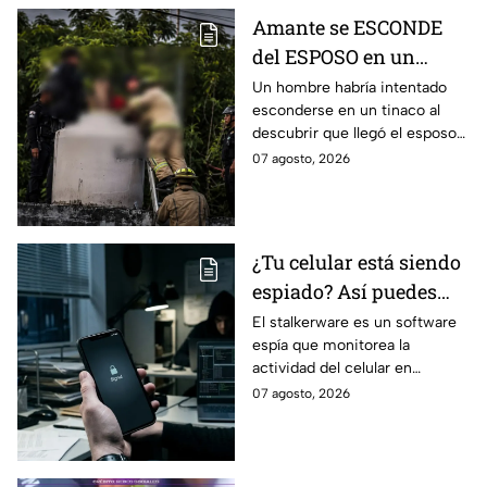
Amante se ESCONDE
del ESPOSO en un
TINACO y queda
Un hombre habría intentado
esconderse en un tinaco al
atrapado por horas;
descubrir que llegó el esposo
tuvieron que rescatarlo
de su amante; terminó
07 agosto, 2026
atrapado durante más de dos
horas
¿Tu celular está siendo
espiado? Así puedes
identificar si alguien
El stalkerware es un software
espía que monitorea la
invade tu privacidad
actividad del celular en
silencio. Conoce cómo opera y
07 agosto, 2026
por qué pone en riesgo tu
privacidad.