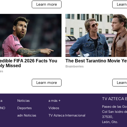
TV AZTECA 
ca
Noticias
a más +
Paseo de las Go
UNO
Deportes
Videos
Col San Isidro d
adn Noticias
TV Azteca Internacional
37530,
León, Gto.