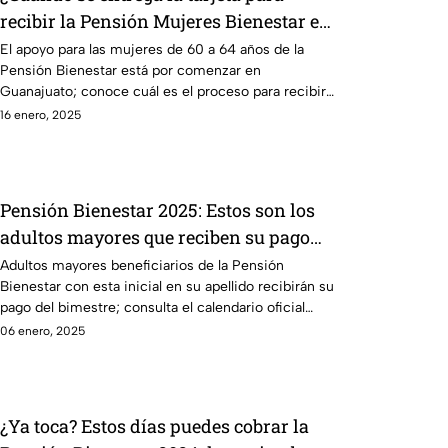
recibir la Pensión Mujeres Bienestar en
Guanajuato? Esta es la fecha
El apoyo para las mujeres de 60 a 64 años de la
Pensión Bienestar está por comenzar en
Guanajuato; conoce cuál es el proceso para recibir
la tarjeta.
16 enero, 2025
Pensión Bienestar 2025: Estos son los
adultos mayores que reciben su pago
hoy 6 de enero, en Día de Reyes
Adultos mayores beneficiarios de la Pensión
Bienestar con esta inicial en su apellido recibirán su
pago del bimestre; consulta el calendario oficial
aquí.
06 enero, 2025
¿Ya toca? Estos días puedes cobrar la