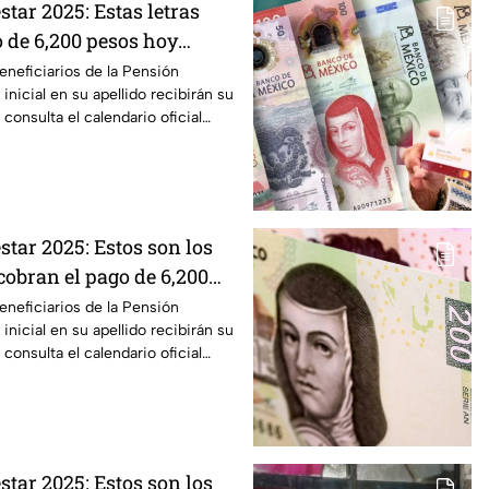
tar 2025: Estas letras
o de 6,200 pesos hoy
de enero en Guanajuato
neficiarios de la Pensión
inicial en su apellido recibirán su
consulta el calendario oficial
tar 2025: Estos son los
cobran el pago de 6,200
es 20 de enero
neficiarios de la Pensión
inicial en su apellido recibirán su
consulta el calendario oficial
tar 2025: Estos son los