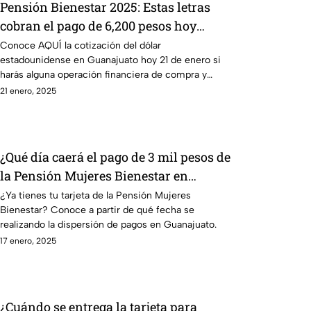
Pensión Bienestar 2025: Estas letras
cobran el pago de 6,200 pesos hoy
martes 21 de enero en Guanajuato
Conoce AQUÍ la cotización del dólar
estadounidense en Guanajuato hoy 21 de enero si
harás alguna operación financiera de compra y
venta o de inversión.
21 enero, 2025
¿Qué día caerá el pago de 3 mil pesos de
la Pensión Mujeres Bienestar en
Guanajuato? Conoce la fecha
¿Ya tienes tu tarjeta de la Pensión Mujeres
Bienestar? Conoce a partir de qué fecha se
realizando la dispersión de pagos en Guanajuato.
17 enero, 2025
¿Cuándo se entrega la tarjeta para