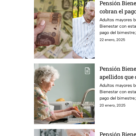
Pensión Bienes
cobran el pag
miércoles 22 
Adultos mayores be
Bienestar con esta 
pago del bimestre; 
aquí.
22 enero, 2025
Pensión Bienes
apellidos que 
pesos hoy lun
Adultos mayores be
Bienestar con esta 
pago del bimestre; 
aquí.
20 enero, 2025
Pensión Bienes