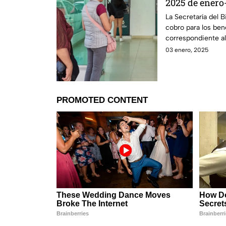
2025 de enero
revisa la letra
La Secretaría del 
cobro para los ben
correspondiente a
03 enero, 2025