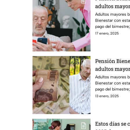
adultos mayor
hoy 17 de ene
Adultos mayores be
Bienestar con esta 
pago del bimestre; 
aquí.
17 enero, 2025
Pensión Bienes
adultos mayor
hoy 13 de ene
Adultos mayores be
Bienestar con esta 
pago del bimestre; 
aquí.
13 enero, 2025
Estos días se 