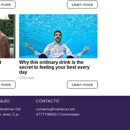
BAJÍO
CONTACTO
londrinas 106
contacto@tvazteca.com
e Jerez, C.p-
4777718800 | Conmutador