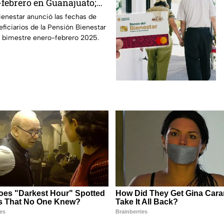
-febrero en Guanajuato;
 del apellido
Bienestar anunció las fechas de
eficiarios de la Pensión Bienestar
l bimestre enero-febrero 2025.