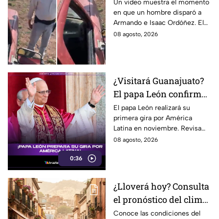
padre e hijo tras un
Un video muestra el momento
en que un hombre disparó a
conflicto y queda
Armando e Isaac Ordóñez. El
documentado
padre murió y el hijo
08 agosto, 2026
permanece herido.
¿Visitará Guanajuato?
El papa León confirma
su primera gira por
El papa León realizará su
primera gira por América
América Latina este
Latina en noviembre. Revisa
2026
las fechas, países y ciudades
08 agosto, 2026
confirmadas, ¿estará
0:36
Guanajuato en la lista?
¿Lloverá hoy? Consulta
el pronóstico del clima
para León y el estado
Conoce las condiciones del