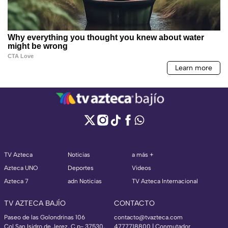
TV Azteca
Noticias
a más +
Azteca UNO
Deportes
Videos
Azteca 7
adn Noticias
TV Azteca Internacional
TV AZTECA BAJÍO
CONTACTO
Paseo de las Golondrinas 106
contacto@tvazteca.com
Col San Isidro de Jerez, C.p- 37530,
4777718800 | Conmutador