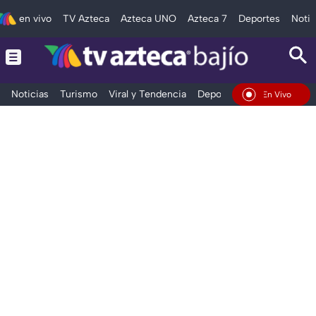
en vivo
TV Azteca
Azteca UNO
Azteca 7
Deportes
Notic
Noticias
Turismo
Viral y Tendencia
Deportes
Espectáculos
En Vivo