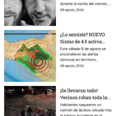
durante la noche del viernes 7
de agosto en Argentina
08 agosto, 2026
¿Lo sentiste? NUEVO
Sismo de 4.5 activa
alertas en varios
Este sábado 8 de agosto se
encendieron las alertas
puntos de México
sísmicas en territorio
durante la madrugada
mexicano, conoce dónde fue y
08 agosto, 2026
de hoy sábado
cuáles fueron los protocolos a
seguir.
¡Se llevaron todo!
Vecinos roban toda la
mercancía del tráiler
Habitantes saquearon un
camión de lácteos volcado tras
volcado en la carretera
el trágico accidente en la