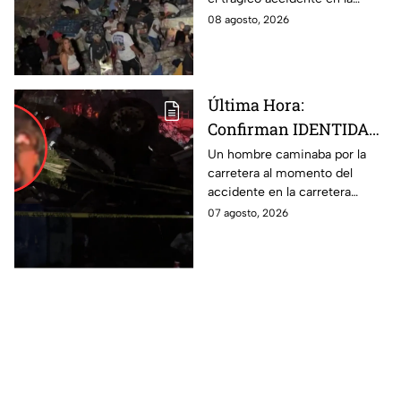
de Irapuato
carretera Irapuato-Abasolo
08 agosto, 2026
Última Hora:
Confirman IDENTIDAD
de uno de los
Un hombre caminaba por la
carretera al momento del
lesionados tras fatal
accidente en la carretera
accid3nte en Irapuato
Irapuato-Abasolo en el Trébol.
07 agosto, 2026
Resultó herido y fue
hospitalizado.