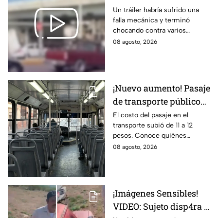
choque de tráiler deja
Un tráiler habría sufrido una
falla mecánica y terminó
una brut4l carambola
chocando contra varios
en Aguascalientes
vehículos.
08 agosto, 2026
¡Nuevo aumento! Pasaje
de transporte público
sube a 12 pesos: Conoce
El costo del pasaje en el
transporte subió de 11 a 12
las excepciones
pesos. Conoce quiénes
contarán con tarifa
08 agosto, 2026
preferencial o exenta.
¡Imágenes Sensibles!
VIDEO: Sujeto disp4ra a