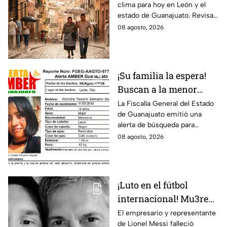
clima para hoy en León y el
de Guanajuato este
estado de Guanajuato. Revisa
sábado
el pronóstico de temperaturas,
08 agosto, 2026
probabilidad de lluvia y vientos.
¡Su familia la espera!
Buscan a la menor
Alondra Yoselin
La Fiscalía General del Estado
de Guanajuato emitió una
Samano Segura
alerta de búsqueda para
desaparecida en León
localizar a la menor Alondra
08 agosto, 2026
Yoselin Samano Segura.
¡Luto en el fútbol
internacional! Mu3re
Jorge Messi padre de
El empresario y representante
de Lionel Messi falleció
Lionel; esto se sabe