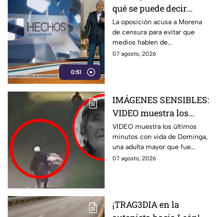
qué se puede decir
sobre sus vínculos con
La oposición acusa a Morena
de censura para evitar que
el narco
medios hablen de
señalamientos de narcopolítica
07 agosto, 2026
contra la 4T y sus
0:51
gobernadores.
IMÁGENES SENSIBLES:
VIDEO muestra los
últimos minutos de
VIDEO muestra los últimos
minutos con vida de Dominga,
Dominga, abuelita
una adulta mayor que fue
4TACADA por 90 pesos
atacada con una piedra en
07 agosto, 2026
en Amozoc
Chachapa, Amozoc.
¡TRAG3DIA en la