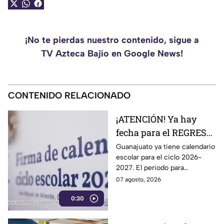
¡No te pierdas nuestro contenido, sigue a
TV Azteca Bajío en Google News!
CONTENIDO RELACIONADO
¡ATENCIÓN! Ya hay
fecha para el REGRESO
A CLASES en
Guanajuato ya tiene calendario
escolar para el ciclo 2026-
Guanajuato: esto marca
2027. El periodo para
el calendario 2026-
Preescolar, primaria y
07 agosto, 2026
2027
secundaria, contempla 185
0:30
días de actividades escolares.