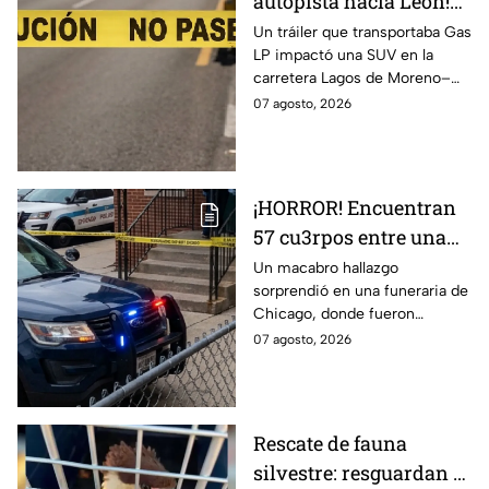
autopista hacia León!
Tráiler desata FUERTE
Un tráiler que transportaba Gas
LP impactó una SUV en la
CHOQUE hoy viernes y
carretera Lagos de Moreno–
una mujer pierde la
Unión de San Antonio; una
07 agosto, 2026
vida
mujer murió y dos personas
resultaron lesionadas.
¡HORROR! Encuentran
57 cu3rpos entre una
infestación de
Un macabro hallazgo
sorprendió en una funeraria de
ROEDORES y
Chicago, donde fueron
GUSANOS, dentro de
encontrados 57 cuerpos
07 agosto, 2026
una funeraria
almacenados sin refrigeración.
El lugar presentaba
condiciones inadecuadas.
Rescate de fauna
silvestre: resguardan a