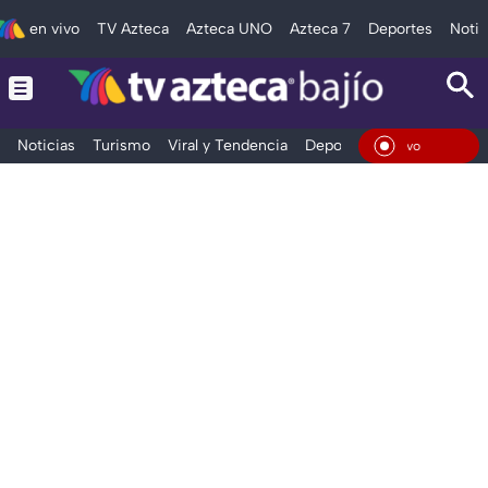
en vivo
TV Azteca
Azteca UNO
Azteca 7
Deportes
Notic
Noticias
Turismo
Viral y Tendencia
Deportes
Espectáculos
En Vivo