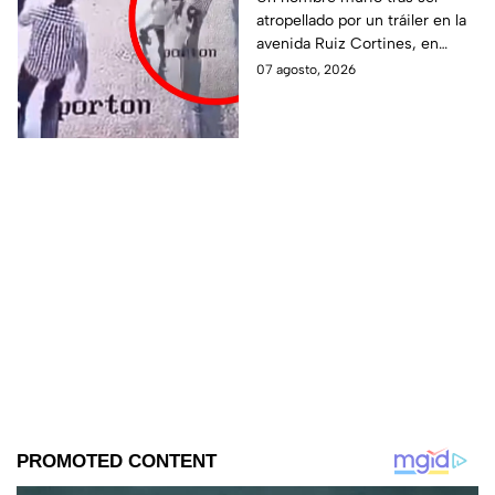
atropellado por un tráiler en la
ATROP3LLADO por un
avenida Ruiz Cortines, en
tráiler; así ocurrió la
Monterrey. Un video muestra
07 agosto, 2026
trag3dia
el momento en que
aparentemente fue empujado
antes del hecho.