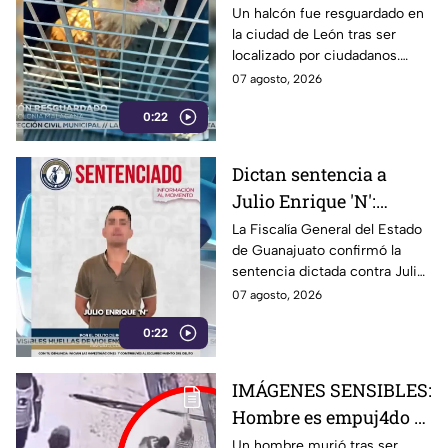
halcón localizado en la
Un halcón fue resguardado en
la ciudad de León tras ser
ciudad de León
localizado por ciudadanos.
Autoridades de Protección
07 agosto, 2026
Civil y medio ambiente le
0:22
brindan atención.
Dictan sentencia a
Julio Enrique 'N':
Fiscalía de Guanajuato
La Fiscalía General del Estado
de Guanajuato confirmó la
confirma la condena
sentencia dictada contra Julio
Enrique ‘N’. Conoce los
07 agosto, 2026
detalles del caso y la condena
0:22
impuesta.
IMÁGENES SENSIBLES:
Hombre es empuj4do y
termina brut4lmente
Un hombre murió tras ser