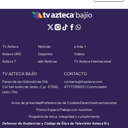
TV Azteca
Noticias
a más +
Azteca UNO
Deportes
Videos
Azteca 7
adn Noticias
TV Azteca Internacional
TV AZTECA BAJÍO
CONTACTO
Paseo de las Golondrinas 106
contacto@tvazteca.com
Col San Isidro de Jerez, C.p- 37530,
4777718800 | Conmutador
León, Gto.
Aviso de privacidad
Preferencias de Cookies
Derechos
Inversionistas
Promo Espacio
Trabaja con nosotros
Programa de ética, integridad y cumplimiento
Defensor de Audiencias y Código de Ética de Televisión Azteca III y