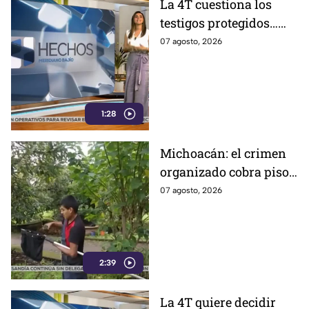
La 4T cuestiona los
testigos protegidos…
hasta que le sirven
07 agosto, 2026
1:28
Michoacán: el crimen
organizado cobra piso
y el aguacate paga las
07 agosto, 2026
consecuencias
2:39
La 4T quiere decidir