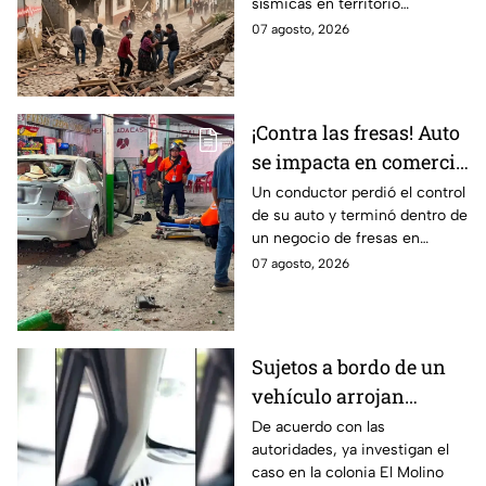
sísmicas en territorio
en México
mexicano, conoce dónde fue y
07 agosto, 2026
cuáles fueron los protocolos a
seguir.
¡Contra las fresas! Auto
se impacta en comercio
de fresas durante la
Un conductor perdió el control
de su auto y terminó dentro de
noche; esto sabemos
un negocio de fresas en
Carrizalito, Irapuato
07 agosto, 2026
Sujetos a bordo de un
vehículo arrojan
objetos peatones y
De acuerdo con las
autoridades, ya investigan el
ciclistas en este punto
caso en la colonia El Molino
en León