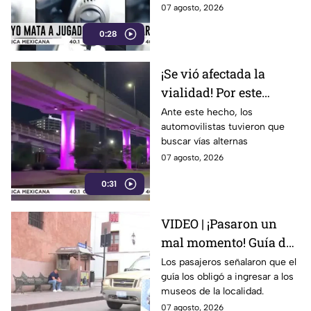
07 agosto, 2026
0:28
¡Se vió afectada la
vialidad! Por este
motivo cerraron el
Ante este hecho, los
automovilistas tuvieron que
Distribuidor Vial Juan
buscar vías alternas
Pablo II en León
07 agosto, 2026
0:31
VIDEO | ¡Pasaron un
mal momento! Guía de
turistas causa
Los pasajeros señalaron que el
guía los obligó a ingresar a los
indignación en
museos de la localidad.
Guanajuato Capital
07 agosto, 2026