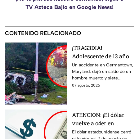
TV Azteca Bajío en Google News!
CONTENIDO RELACIONADO
¡TRAG3DIA!
Adolescente de 13 años
desata FATAL CHOQUE
Un accidente en Germantown,
Maryland, dejó un saldo de un
con auto rob4do:
hombre muerto y siete
reportan un mu3rto y
menores heridos luego de un
07 agosto, 2026
siete menores heridos
choque entre dos vehículos.
ATENCIÓN: ¡El dólar
vuelve a c4er en
Guanajuato! Esto cuesta
El dólar estadounidense cerró
este viernes 7 de agosto en