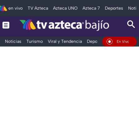
en vivo
TV Azteca
Azteca UNO
Azteca 7
Deportes
Notic
Noticias
Turismo
Viral y Tendencia
Deportes
Espectáculos
En Vivo