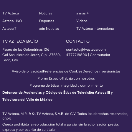
TV Azteca
Noticias
a más +
Azteca UNO
Deportes
Videos
Azteca 7
adn Noticias
TV Azteca Internacional
TV AZTECA BAJÍO
CONTACTO
Paseo de las Golondrinas 106
contacto@tvazteca.com
Col San Isidro de Jerez, C.p- 37530,
4777718800 | Conmutador
León, Gto.
Aviso de privacidad
Preferencias de Cookies
Derechos
Inversionistas
Promo Espacio
Trabaja con nosotros
Programa de ética, integridad y cumplimiento
Defensor de Audiencias y Código de Ética de Televisión Azteca III y
Televisora del Valle de México
TV Azteca, M.R. & ©, TV Azteca, S.A.B. de C.V. Todos los derechos reservados,
2025.
Queda prohibida la reproducción total o parcial sin la autorización previa,
expresa y por escrito de su titular.