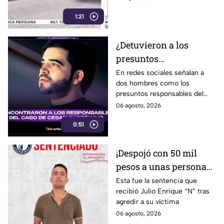
1:21
¿Detuvieron a los
presuntos
responsables del caso
En redes sociales señalan a
dos hombres como los
de César Gastélum?
presuntos responsables del
Esto sabemos
hecho.
06 agosto, 2026
0:51
¡Despojó con 50 mil
pesos a unas personas
en Irapuato! Así fue
Esta fue la sentencia que
recibió Julio Enrique “N” tras
detenido el presunto
agredir a su víctima
responsable
06 agosto, 2026