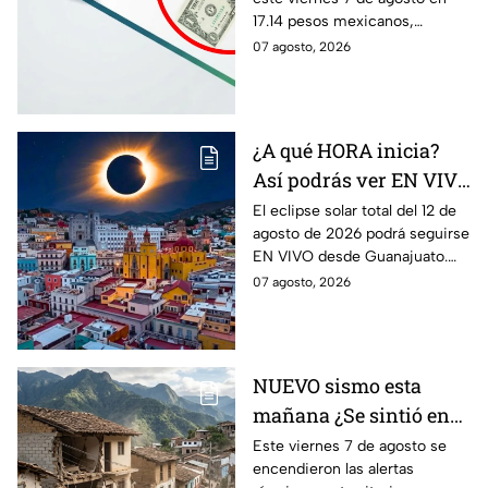
HOY 7 de agosto:
17.14 pesos mexicanos,
¿conviene comprar?
manteniendo una tendencia a
07 agosto, 2026
la baja. Te contamos qué
significa este movimiento.
¿A qué HORA inicia?
Así podrás ver EN VIVO
desde Guanajuato el
El eclipse solar total del 12 de
agosto de 2026 podrá seguirse
eclipse solar total del 12
EN VIVO desde Guanajuato.
de agosto de 2026
Conoce a qué hora inicia
07 agosto, 2026
desde dónde verlo.
NUEVO sismo esta
mañana ¿Se sintió en
Guanajuato? Sismo de
Este viernes 7 de agosto se
encendieron las alertas
4.2 despertó con alertas