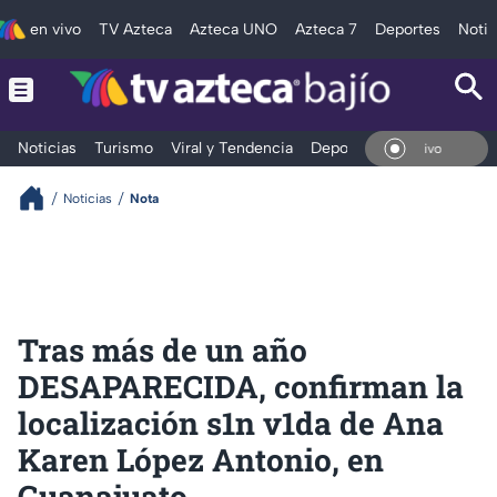
en vivo
TV Azteca
Azteca UNO
Azteca 7
Deportes
Notic
Noticias
Turismo
Viral y Tendencia
Deportes
Espectáculos
En V
Noticias
Nota
Tras más de un año
DESAPARECIDA, confirman la
localización s1n v1da de Ana
Karen López Antonio, en
Guanajuato