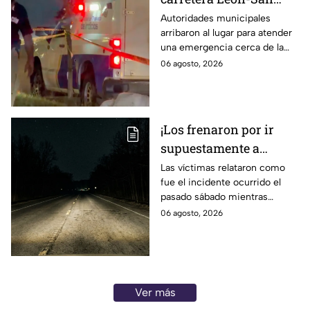
Francisco del Rincón;
Autoridades municipales
arribaron al lugar para atender
deja una persona sin
una emergencia cerca de la
vid4
comunidad de La Mora.
06 agosto, 2026
¡Los frenaron por ir
supuestamente a
exceso de velocidad!
Las víctimas relataron como
fue el incidente ocurrido el
Peregrinos de Nuevo
pasado sábado mientras
Laredo relatan cómo
regresaban de la Ciudad de
06 agosto, 2026
fueron asaltados en
México.
Irapuato
Ver más