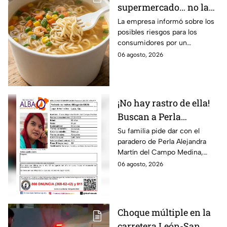
supermercado… no la
compres! Retiran
La empresa informó sobre los
posibles riesgos para los
reconocida sopa
consumidores por un
instantánea por riesgo
ingrediente extra en el
06 agosto, 2026
en uno de sus
producto.
ingredientes
¡No hay rastro de ella!
Buscan a Perla
Alejandra Martín del
Su familia pide dar con el
paradero de Perla Alejandra
Campo Medina,
Martín del Campo Medina,
desaparecida en
quien fue vista por última vez
06 agosto, 2026
Guanajuato
el 5 de agosto.
Choque múltiple en la
carretera León-San