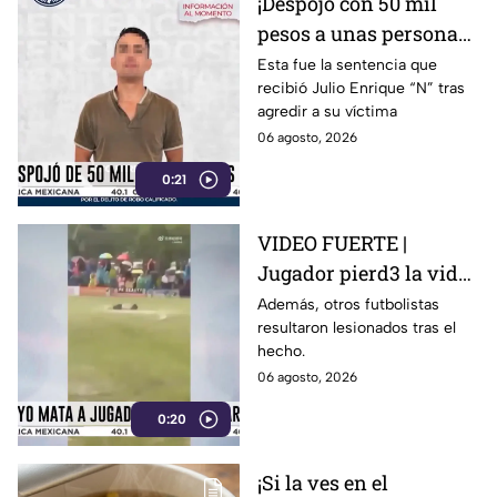
¡Despojó con 50 mil
pesos a unas personas
en Irapuato! Así fue
Esta fue la sentencia que
recibió Julio Enrique “N” tras
detenido el presunto
agredir a su víctima
responsable
06 agosto, 2026
0:21
VIDEO FUERTE |
Jugador pierd3 la vid4
tras ser alcanzado por
Además, otros futbolistas
resultaron lesionados tras el
un rayo en pleno
hecho.
partido
06 agosto, 2026
0:20
¡Si la ves en el