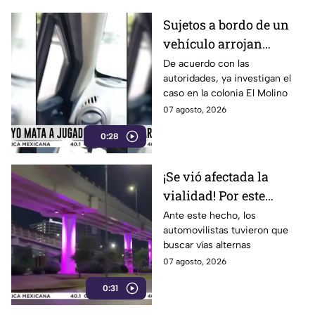
Sujetos a bordo de un
vehículo arrojan
objetos peatones y
De acuerdo con las
autoridades, ya investigan el
ciclistas en este punto
caso en la colonia El Molino
en León
07 agosto, 2026
0:28
¡Se vió afectada la
vialidad! Por este
motivo cerraron el
Ante este hecho, los
automovilistas tuvieron que
Distribuidor Vial Juan
buscar vías alternas
Pablo II en León
07 agosto, 2026
0:31