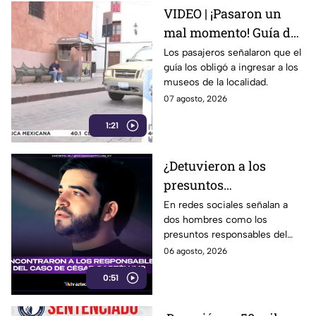
VIDEO | ¡Pasaron un
mal momento! Guía de
turistas causa
Los pasajeros señalaron que el
guía los obligó a ingresar a los
indignación en
museos de la localidad.
Guanajuato Capital
07 agosto, 2026
1:21
¿Detuvieron a los
presuntos
responsables del caso
En redes sociales señalan a
dos hombres como los
de César Gastélum?
presuntos responsables del
Esto sabemos
hecho.
06 agosto, 2026
0:51