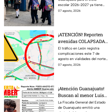
clases el 31 de agosto;
escolar 2026-2027 ya tiene
esto debes saber
fecha, pero no todos los
07 agosto, 2026
estudiantes volverán a las aulas
el 31 de agosto.
¡ATENCIÓN! Reporten
avenidas COLAPSADAS
en el Morelos, Las
El tráfico en León registra
complicaciones este 7 de
Torres y San Juan
agosto en vialidades del norte
Bosco, en León HOY 7
de la ciudad. Bulevar Morelos,
07 agosto, 2026
de agosto ¿Qué pasó?
Las Torres y San Juan Bosco
presentan congestionamiento.
¡Atención Guanajuato!
Buscan al menor Luis
Eduardo Anzo Araiza
La Fiscalía General del Estado
de Guanajuato emitió una
desaparecido en San