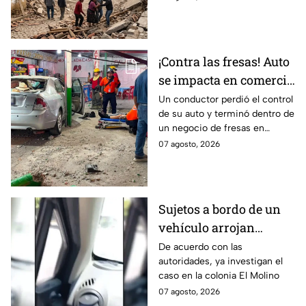
cuáles fueron los protocolos a
seguir.
¡Contra las fresas! Auto
se impacta en comercio
de fresas durante la
Un conductor perdió el control
de su auto y terminó dentro de
noche; esto sabemos
un negocio de fresas en
Carrizalito, Irapuato
07 agosto, 2026
Sujetos a bordo de un
vehículo arrojan
objetos peatones y
De acuerdo con las
autoridades, ya investigan el
ciclistas en este punto
caso en la colonia El Molino
en León
07 agosto, 2026