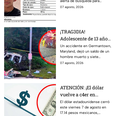
alerta de búsqueda para
Felipe
localizar al menor Luis Eduardo
07 agosto, 2026
Anzo Araiza.
¡TRAG3DIA!
Adolescente de 13 años
desata FATAL CHOQUE
Un accidente en Germantown,
Maryland, dejó un saldo de un
con auto rob4do:
hombre muerto y siete
reportan un mu3rto y
menores heridos luego de un
07 agosto, 2026
siete menores heridos
choque entre dos vehículos.
ATENCIÓN: ¡El dólar
vuelve a c4er en
Guanajuato! Esto cuesta
El dólar estadounidense cerró
este viernes 7 de agosto en
HOY 7 de agosto:
17.14 pesos mexicanos,
¿conviene comprar?