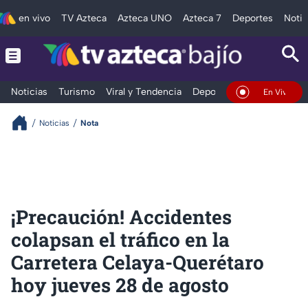
en vivo
TV Azteca
Azteca UNO
Azteca 7
Deportes
Notic
Noticias
Turismo
Viral y Tendencia
Deportes
Espectáculos
En Vivo
Noticias
Nota
¡Precaución! Accidentes
colapsan el tráfico en la
Carretera Celaya-Querétaro
hoy jueves 28 de agosto