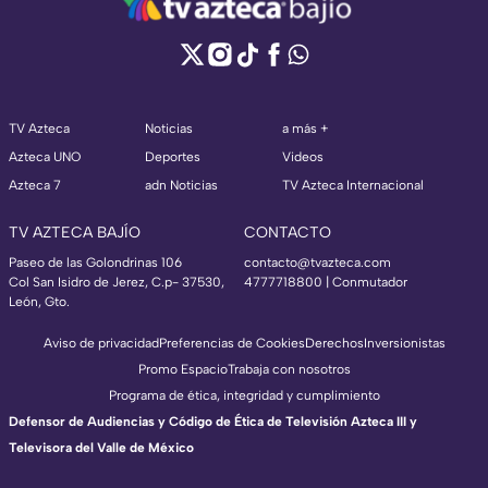
TV Azteca
Noticias
a más +
Azteca UNO
Deportes
Videos
Azteca 7
adn Noticias
TV Azteca Internacional
TV AZTECA BAJÍO
CONTACTO
Paseo de las Golondrinas 106
contacto@tvazteca.com
Col San Isidro de Jerez, C.p- 37530,
4777718800 | Conmutador
León, Gto.
Aviso de privacidad
Preferencias de Cookies
Derechos
Inversionistas
Promo Espacio
Trabaja con nosotros
Programa de ética, integridad y cumplimiento
Defensor de Audiencias y Código de Ética de Televisión Azteca III y
Televisora del Valle de México