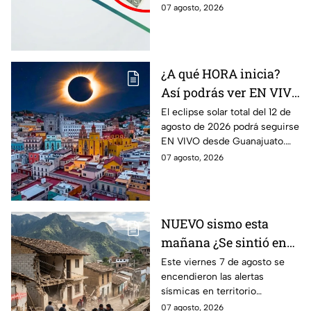
manteniendo una tendencia a
07 agosto, 2026
la baja. Te contamos qué
significa este movimiento.
¿A qué HORA inicia?
Así podrás ver EN VIVO
desde Guanajuato el
El eclipse solar total del 12 de
agosto de 2026 podrá seguirse
eclipse solar total del 12
EN VIVO desde Guanajuato.
de agosto de 2026
Conoce a qué hora inicia
07 agosto, 2026
desde dónde verlo.
NUEVO sismo esta
mañana ¿Se sintió en
Guanajuato? Sismo de
Este viernes 7 de agosto se
encendieron las alertas
4.2 despertó con alertas
sísmicas en territorio
en México
mexicano, conoce dónde fue y
07 agosto, 2026