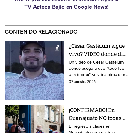
TV Azteca Bajío en Google News!
CONTENIDO RELACIONADO
¿César Gastélum sigue
vivo? VIDEO donde dice
que “todo fue una
Un video de César Gastélum
donde asegura que “todo fue
broma” SE VIRALIZA
una broma” volvió a circular en
en redes; esto se sabe
redes sociales y generó dudas
07 agosto, 2026
entre usuarios.
¡CONFIRMADO! En
Guanajuato NO todas
las escuelas regresan a
El regreso a clases en
Guanajuato para el ciclo