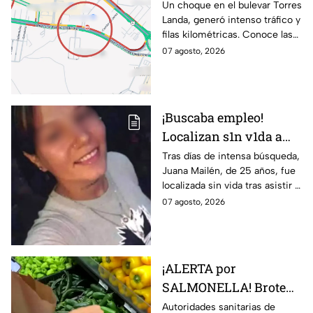
Torres Landa provoca
Un choque en el bulevar Torres
Landa, generó intenso tráfico y
filas kilométricas a esta
filas kilométricas. Conoce las
altura
vías alternas.
07 agosto, 2026
¡Buscaba empleo!
Localizan s1n v1da a
joven de 25 años que
Tras días de intensa búsqueda,
Juana Mailén, de 25 años, fue
acudió a entrevista de
localizada sin vida tras asistir a
trabajo falsa
una supuesta oferta laboral en
07 agosto, 2026
un balneario.
¡ALERTA por
SALMONELLA! Brote
ligado a CHILES
Autoridades sanitarias de