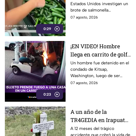
Estados Unidos investigan un
jalapeños ya afecta a 27
brote de salmonella
estados
relacionado con chiles
07 agosto, 2026
jalapeños producidos en
0:29
Sinaloa.
¡EN VIDEO! Hombre
llega en carrito de golf
con un perro y termina
Un hombre fue detenido en el
condado de Kitsap,
DESATANDO inc3ndio
Washington, luego de ser
en una casa
señalado como presunto
07 agosto, 2026
responsable de iniciar un
0:23
incendio en el garaje de una
vivienda.
A un año de la
TR4GEDIA en Irapuato:
así luce hoy el lugar
A 12 meses del trágico
accidente que cobró la vida de