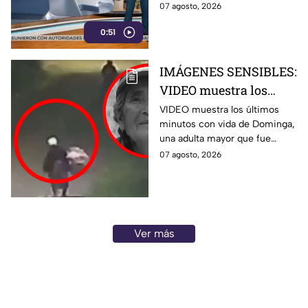
señalamientos de narcopolítica
07 agosto, 2026
contra la 4T y sus
0:51
gobernadores.
IMÁGENES SENSIBLES:
VIDEO muestra los
últimos minutos de
VIDEO muestra los últimos
minutos con vida de Dominga,
Dominga, abuelita
una adulta mayor que fue
4TACADA por 90 pesos
atacada con una piedra en
07 agosto, 2026
en Amozoc
Chachapa, Amozoc.
Ver más