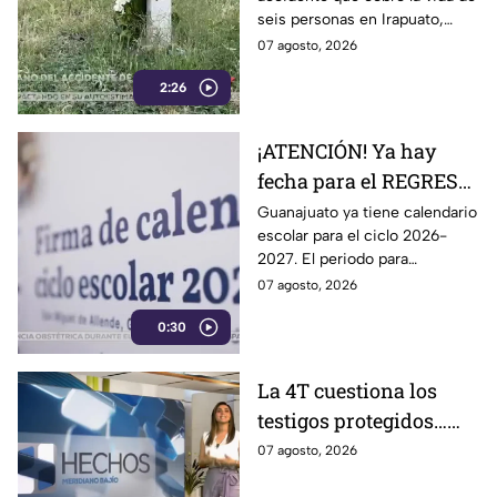
donde MURI3RON seis
seis personas en Irapuato,
personas arroll4das
flores, veladoras y murales
07 agosto, 2026
por el tren
permanecen en el sitio como
2:26
recuerdo de las víctimas.
¡ATENCIÓN! Ya hay
fecha para el REGRESO
A CLASES en
Guanajuato ya tiene calendario
escolar para el ciclo 2026-
Guanajuato: esto marca
2027. El periodo para
el calendario 2026-
Preescolar, primaria y
07 agosto, 2026
2027
secundaria, contempla 185
0:30
días de actividades escolares.
La 4T cuestiona los
testigos protegidos…
hasta que le sirven
07 agosto, 2026