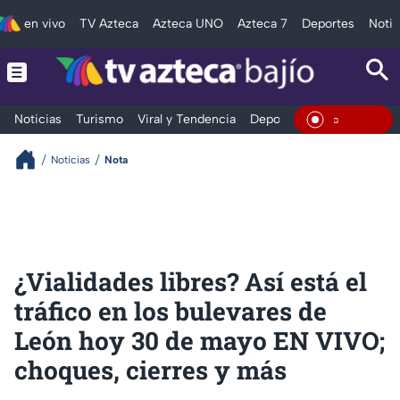
en vivo
TV Azteca
Azteca UNO
Azteca 7
Deportes
Notic
Noticias
Turismo
Viral y Tendencia
Deportes
Espectáculos
En Vivo
Noticias
Nota
¿Vialidades libres? Así está el
tráfico en los bulevares de
León hoy 30 de mayo EN VIVO;
choques, cierres y más