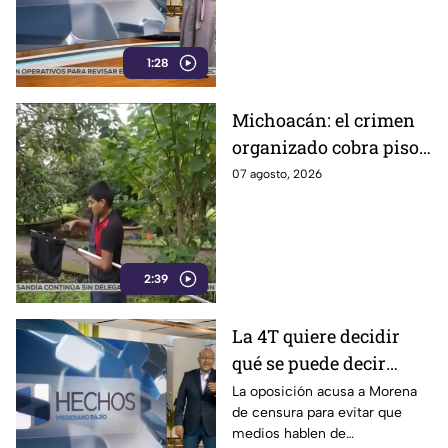
1:28
Michoacán: el crimen
organizado cobra piso
y el aguacate paga las
07 agosto, 2026
consecuencias
2:39
La 4T quiere decidir
qué se puede decir
sobre sus vínculos con
La oposición acusa a Morena
de censura para evitar que
el narco
medios hablen de