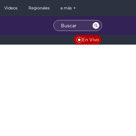
Regionales
Videos
a más +
En Vivo