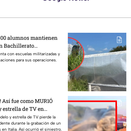
 500 alumnos mantienen
n Bachillerato
en Guanajuato
ta con escuelas militarizadas y
zaciones para sus operaciones.
 Así fue como MUR1Ó
 estrella de TV en
ENTE en la grabación de
lo y estrella de TV pierde la
idente durante la grabación de un
en Italia. Así ocurrió el siniestro.