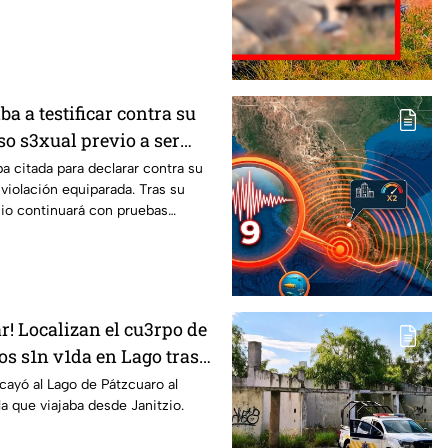
ba a testificar contra su
o s3xual previo a ser
minicidio
a citada para declarar contra su
violación equiparada. Tras su
icio continuará con pruebas
r! Localizan el cu3rpo de
os s1n v1da en Lago tras
su canoa
cayó al Lago de Pátzcuaro al
la que viajaba desde Janitzio.