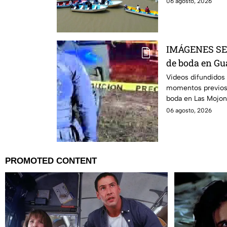
06 agosto, 2026
IMÁGENES SEN
de boda en 
ANTES de r1ñ
Videos difundidos
momentos previos a
Así comenzó l
boda en Las Mojone
Guanajuato.
06 agosto, 2026