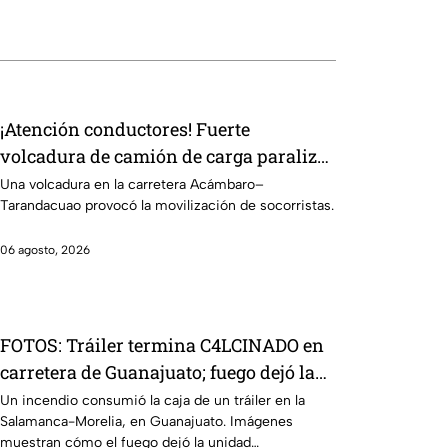
¡Atención conductores! Fuerte
volcadura de camión de carga paraliza
el tráfico en carretera de Guanajuato
Una volcadura en la carretera Acámbaro–
Tarandacuao provocó la movilización de socorristas.
06 agosto, 2026
FOTOS: Tráiler termina C4LCINADO en
carretera de Guanajuato; fuego dejó la
caja seca en pérdida total
Un incendio consumió la caja de un tráiler en la
Salamanca-Morelia, en Guanajuato. Imágenes
muestran cómo el fuego dejó la unidad