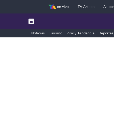
en vivo
TV Azteca
Aztec
Noticias
Turismo
Viral y Tendencia
Deportes