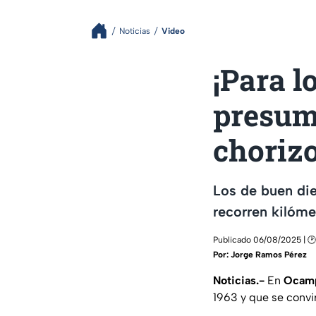
Noticias
Video
¡Para l
presume
choriz
Los de buen die
recorren kilóm
Publicado 06/08/2025 | 
Por:
Jorge Ramos Pérez
Noticias.-
En
Ocamp
1963 y que se convir