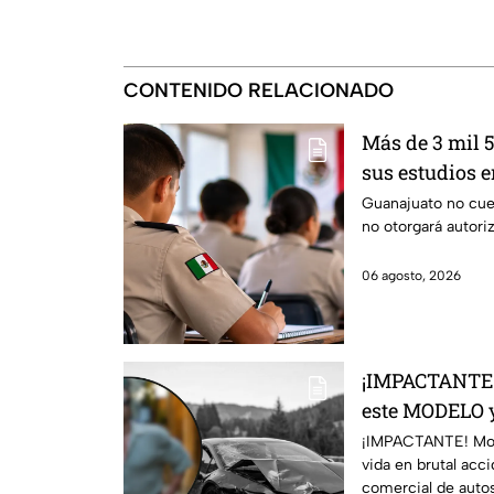
CONTENIDO RELACIONADO
Más de 3 mil
sus estudios e
Militarizado 
Guanajuato no cuen
no otorgará autori
06 agosto, 2026
¡IMPACTANTE!
este MODELO y
BRUTAL ACCID
¡IMPACTANTE! Mode
vida en brutal acc
un comercial
comercial de autos 