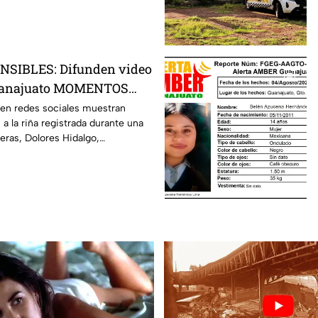
SIBLES: Difunden video
Guanajuato MOMENTOS
a que dejó un MU3RTO:
 en redes sociales muestran
 la riña registrada durante una
a tragedia
ras, Dolores Hidalgo,