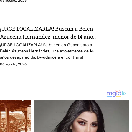
06 agosto, 2026
¡URGE LOCALIZARLA! Buscan a Belén
Azucena Hernández, menor de 14 años
desaparecida en Guanajuato;
¡URGE LOCALIZARLA! Se busca en Guanajuato a
Belén Azucena Hernández, una adolescente de 14
DIFUNDEN sus datos
años desaparecida. ¡Ayúdanos a encontrarla!
06 agosto, 2026