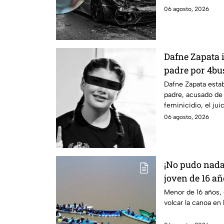
06 agosto, 2026
Dafne Zapata i
padre por 4bus
víctim4 de f3
Dafne Zapata estab
padre, acusado de 
feminicidio, el ju
previas.
06 agosto, 2026
¡No pudo nada
joven de 16 añ
accidente en 
Menor de 16 años, 
volcar la canoa en 