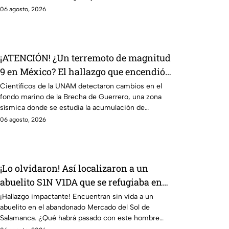
completamente calcinada.
06 agosto, 2026
¡ATENCIÓN! ¿Un terremoto de magnitud
9 en México? El hallazgo que encendió
la ALERTA sobre la Brecha de Guerrero
Científicos de la UNAM detectaron cambios en el
fondo marino de la Brecha de Guerrero, una zona
sísmica donde se estudia la acumulación de
energía.
06 agosto, 2026
¡Lo olvidaron! Así localizaron a un
abuelito S1N V1DA que se refugiaba en
este mercado abandonado de
¡Hallazgo impactante! Encuentran sin vida a un
abuelito en el abandonado Mercado del Sol de
Salamanca
Salamanca. ¿Qué habrá pasado con este hombre
desamparado?