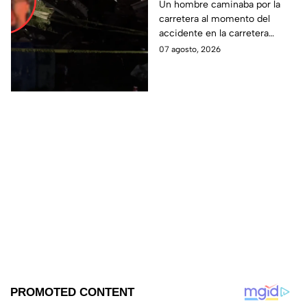
de uno de los
Un hombre caminaba por la
carretera al momento del
lesionados tras fatal
accidente en la carretera
accid3nte en Irapuato
Irapuato-Abasolo en el Trébol.
07 agosto, 2026
Resultó herido y fue
hospitalizado.