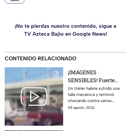
Salud
¡No te pierdas nuestro contenido, sigue a
TV Azteca Bajío en Google News!
CONTENIDO RELACIONADO
¡IMÁGENES
SENSIBLES! Fuerte
choque de tráiler deja
Un tráiler habría sufrido una
falla mecánica y terminó
una brut4l carambola
chocando contra varios
en Aguascalientes
vehículos.
08 agosto, 2026