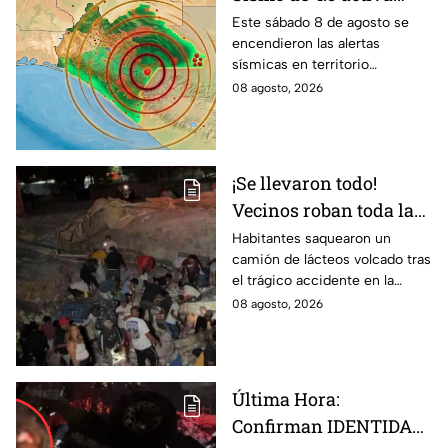
alertas en varios
Este sábado 8 de agosto se
encendieron las alertas
puntos de México
sísmicas en territorio
durante la madrugada
mexicano, conoce dónde fue y
08 agosto, 2026
de hoy sábado
cuáles fueron los protocolos a
seguir.
¡Se llevaron todo!
Vecinos roban toda la
mercancía del tráiler
Habitantes saquearon un
camión de lácteos volcado tras
volcado en la carretera
el trágico accidente en la
de Irapuato
carretera Irapuato-Abasolo
08 agosto, 2026
Última Hora:
Confirman IDENTIDAD