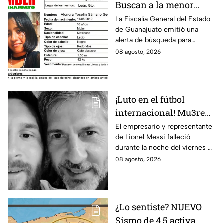
Buscan a la menor
Alondra Yoselin
La Fiscalía General del Estado
de Guanajuato emitió una
Samano Segura
alerta de búsqueda para
desaparecida en León
localizar a la menor Alondra
08 agosto, 2026
Yoselin Samano Segura.
¡Luto en el fútbol
internacional! Mu3re
Jorge Messi padre de
El empresario y representante
de Lionel Messi falleció
Lionel; esto se sabe
durante la noche del viernes 7
de agosto en Argentina
08 agosto, 2026
¿Lo sentiste? NUEVO
Sismo de 4.5 activa