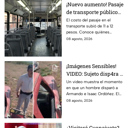
¡Nuevo aumento! Pasaje
de transporte público
sube a 12 pesos: Conoce
El costo del pasaje en el
transporte subió de 11 a 12
las excepciones
pesos. Conoce quiénes
contarán con tarifa
08 agosto, 2026
preferencial o exenta.
¡Imágenes Sensibles!
VIDEO: Sujeto disp4ra a
padre e hijo tras un
Un video muestra el momento
en que un hombre disparó a
conflicto y queda
Armando e Isaac Ordóñez. El
documentado
padre murió y el hijo
08 agosto, 2026
permanece herido.
¿Visitará Guanajuato?