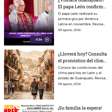
El papa León confirma
su primera gira por
El papa León realizará su
primera gira por América
América Latina este
Latina en noviembre. Revisa
2026
las fechas, países y ciudades
08 agosto, 2026
confirmadas, ¿estará
0:36
Guanajuato en la lista?
¿Lloverá hoy? Consulta
el pronóstico del clima
para León y el estado
Conoce las condiciones del
clima para hoy en León y el
de Guanajuato este
estado de Guanajuato. Revisa
sábado
el pronóstico de temperaturas,
08 agosto, 2026
probabilidad de lluvia y vientos.
¡Su familia la espera!