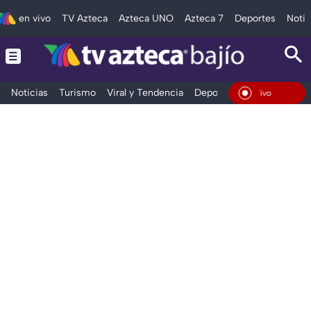
en vivo
TV Azteca
Azteca UNO
Azteca 7
Deportes
Notic
Noticias
Turismo
Viral y Tendencia
Deportes
Espectáculos
En Vivo