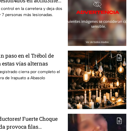
 lesion4dos en accid3nte
rapuato; esto se sabe
l control en la carretera y deja dos
y 7 personas más lesionadas.
Sin paso en el Trébol de
 estas vías alternas
egistrado cierra por completo el
era de Irapuato a Abasolo
ductores! Fuerte Choque
da provoca filas