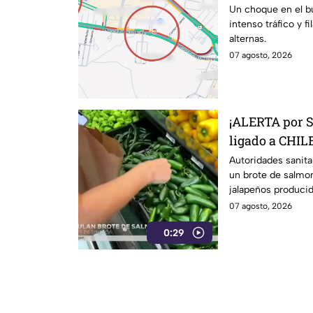
kilométricas a
Un choque en el b
intenso tráfico y f
alternas.
07 agosto, 2026
¡ALERTA por 
ligado a CHILE
27 estados
Autoridades sanita
un brote de salmon
jalapeños producid
07 agosto, 2026
0:29