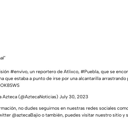
al"
isión
#envivo
, un reportero de Atlixco,
#Puebla
, que se enco
a que estaba a punto de irse por una alcantarilla arrastrando p
5lzOK8SWS
va Azteca (@AztecaNoticias)
July 30, 2023
ormación, no dudes seguirnos en nuestras redes sociales com
witter @aztecaBajio o también, puedes visitar nuestro sitio y 