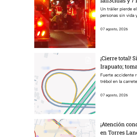
fall3cidas y 7
carretero en I
Un tráiler pierde e
personas sin vida 
07 agosto, 2026
¡Cierre total! 
Irapuato; toma
Fuerte accidente r
trébol en la carret
07 agosto, 2026
¡Atención con
en Torres Lan