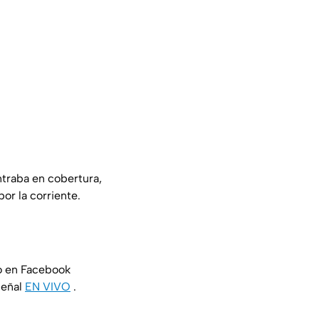
ntraba en cobertura,
or la corriente.
o en Facebook
señal
EN VIVO
.