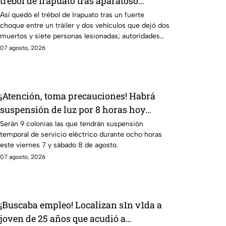
trébol de Irapuato tras aparatoso
choque; hay mu3rtos y lesionados
Así quedó el trébol de Irapuato tras un fuerte
choque entre un tráiler y dos vehículos que dejó dos
muertos y siete personas lesionadas; autoridades
siguen en la zona
07 agosto, 2026
¡Atención, toma precauciones! Habrá
suspensión de luz por 8 horas hoy
viernes 7 y mañana sábado 8 de agosto
Serán 9 colonias las que tendrán suspensión
temporal de servicio eléctrico durante ocho horas
en 9 sitios
este viernes 7 y sábado 8 de agosto.
07 agosto, 2026
¡Buscaba empleo! Localizan s1n v1da a
joven de 25 años que acudió a