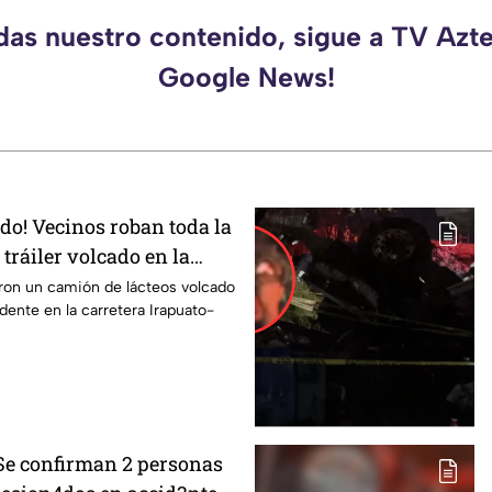
rdas nuestro contenido, sigue a TV Azte
Google News!
odo! Vecinos roban toda la
tráiler volcado en la
rapuato
ron un camión de lácteos volcado
idente en la carretera Irapuato-
 Se confirman 2 personas