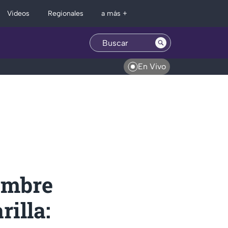
Regionales
Videos
a más +
En Vivo
hombre
illa: