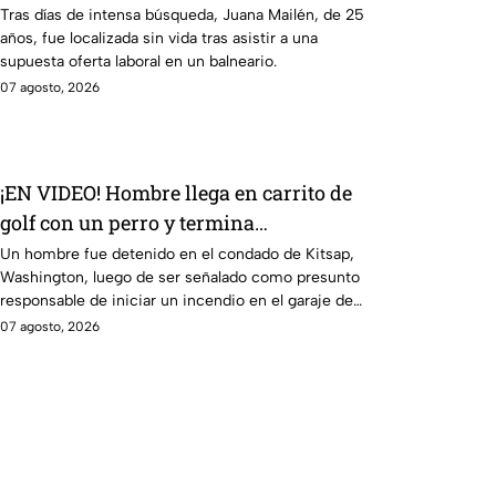
entrevista de trabajo falsa
Tras días de intensa búsqueda, Juana Mailén, de 25
años, fue localizada sin vida tras asistir a una
supuesta oferta laboral en un balneario.
07 agosto, 2026
¡EN VIDEO! Hombre llega en carrito de
golf con un perro y termina
DESATANDO inc3ndio en una casa
Un hombre fue detenido en el condado de Kitsap,
Washington, luego de ser señalado como presunto
responsable de iniciar un incendio en el garaje de
una vivienda.
07 agosto, 2026