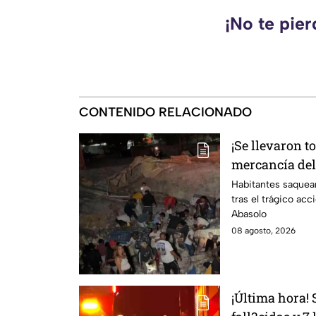
¡No te pie
CONTENIDO RELACIONADO
¡Se llevaron t
mercancía del 
carretera de I
Habitantes saquea
tras el trágico acc
Abasolo
08 agosto, 2026
¡Última hora!