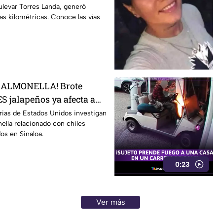
 esta altura
ulevar Torres Landa, generó
ilas kilométricas. Conoce las vías
SALMONELLA! Brote
S jalapeños ya afecta a
rias de Estados Unidos investigan
ella relacionado con chiles
os en Sinaloa.
0:23
Ver más