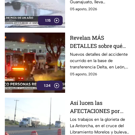
Guanajuato, lleva
aproximadamente un año sin
05 agosto, 2026
ser reparada.
1:15
Revelan MÁS
DETALLES sobre qué
pasó en choque de
Nuevos detalles del accidente
ocurrido en la base de
camiones en León:
transferencia Delta, en León,
chofer quedó GRAVE
revelan que dos unidades del
05 agosto, 2026
transporte público chocaron
1:24
mientras ingresaban a los
andenes.
Así lucen las
AFECTACIONES por
obras sobre
Los trabajos en la glorieta de
La Antorcha, en el cruce del
Libramiento Morelos
Libramiento Morelos y bulevar