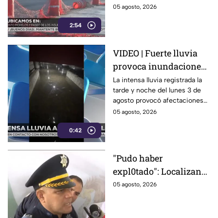
de León: reabren
Insurgentes en León,
05 agosto, 2026
Insurgentes
Guanajuato, continúan pese a
2:54
la reapertura de la circulación.
VIDEO | Fuerte lluvia
provoca inundaciones
en Celaya; vehículos
La intensa lluvia registrada la
tarde y noche del lunes 3 de
quedan atrapados bajo
agosto provocó afectaciones
el agua
en distintos puntos de Celaya,
05 agosto, 2026
Guanajuato.
0:42
"Pudo haber
expl0tado": Localizan
gr4nada activa dentro
05 agosto, 2026
una escuela en León;
niños que jugaban ahí