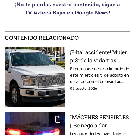
¡No te pierdas nuestro contenido, sigue a
TV Azteca Bajío en Google News!
CONTENIDO RELACIONADO
¡F4tal accidente! Mujer
pi3rde la vida tras
chocar con unidad
El percance ocurrió la tarde de
este miércoles 5 de agosto en
oficial en Guanajuato;
el cruce con el bulevar Las
así sucedió
Torres y la calle Rayón.
05 agosto, 2026
IMÁGENES SENSIBLES
| ¡Se negó a dar
información y termina
Las autoridades investigan las