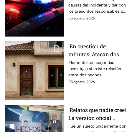
causas del incidente y dar con
en trag3dia! Así perdió
los presuntos responsables del
la vid4 un velador
hecho.
05 agosto, 2026
mientras laboraba
¡En cuestión de
minutos! Atacan dos
viviendas en distinto
Elementos de seguridad
investigan si existe relación
puntos en Celaya; así
entre dos hechos.
ocurrió
05 agosto, 2026
¡Relatos que nadie cree!
La versión oficial
pretende que creamos
Fue un sujeto únicamente con