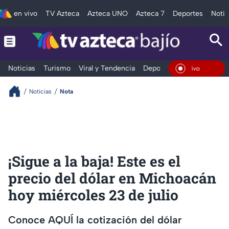
en vivo
TV Azteca
Azteca UNO
Azteca 7
Deportes
Notic
Noticias
Turismo
Viral y Tendencia
Deportes
Espectáculos
En Vi
Noticias
Nota
¡Sigue a la baja! Este es el
precio del dólar en Michoacán
hoy miércoles 23 de julio
Conoce AQUÍ la cotización del dólar