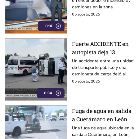
un encendedor e incendió 57
que fue un solo hombre
camiones en la zona.
en caso de Tamaulipas
05 agosto, 2026
0:31
Fuerte ACCIDENTE en
autopista deja 13
lesionados: transporte
Un accidente entre una unidad
de transporte público y una
público choca contra
camioneta de carga dejó al
camioneta en la
menos 13 personas lesionadas
05 agosto, 2026
México-Pachuca
la tarde del martes 4 de agosto
0:34
en la autopista México-
Pachuca.
Fuga de agua en salida
a Cuerámaro en León
cumple un año; parece
Una fuga de agua ubicada en la
salida a Cuerámaro, en León,
alberca