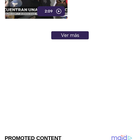
la vieron
2:09
Ver más