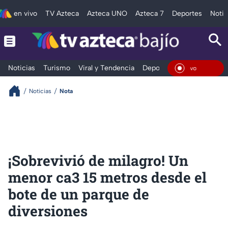
en vivo
TV Azteca
Azteca UNO
Azteca 7
Deportes
Notic
Noticias
Turismo
Viral y Tendencia
Deportes
Espectáculos
En Viv
Noticias
Nota
¡Sobrevivió de milagro! Un
menor ca3 15 metros desde el
bote de un parque de
diversiones