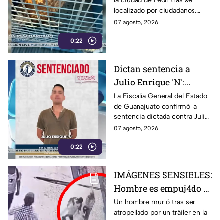
la ciudad de León tras ser
ciudad de León
localizado por ciudadanos.
Autoridades de Protección
07 agosto, 2026
Civil y medio ambiente le
0:22
brindan atención.
Dictan sentencia a
Julio Enrique 'N':
Fiscalía de Guanajuato
La Fiscalía General del Estado
de Guanajuato confirmó la
confirma la condena
sentencia dictada contra Julio
Enrique ‘N’. Conoce los
07 agosto, 2026
detalles del caso y la condena
0:22
impuesta.
IMÁGENES SENSIBLES:
Hombre es empuj4do y
termina brut4lmente
Un hombre murió tras ser
atropellado por un tráiler en la
ATROP3LLADO por un