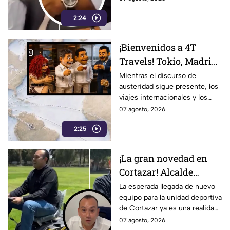
nacional de Morena.
2:24
¡Bienvenidos a 4T
Travels! Tokio, Madrid,
París y vuelos de lujo…
Mientras el discurso de
austeridad sigue presente, los
la austeridad puede
viajes internacionales y los
esperar
vuelos de lujo se convierten en
07 agosto, 2026
motivo de críticas y
2:25
cuestionamientos en redes.
¡La gran novedad en
Cortazar! Alcalde
presume nuevo equipo
La esperada llegada de nuevo
equipo para la unidad deportiva
para la unidad
de Cortazar ya es una realidad.
deportiva… y era una
El alcalde Mauricio Estefanía
07 agosto, 2026
podadora
presumió la adquisición: se