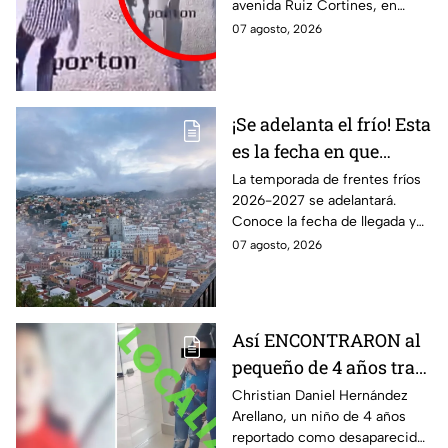
avenida Ruiz Cortines, en
tráiler; así ocurrió la
Monterrey. Un video muestra
07 agosto, 2026
trag3dia
el momento en que
aparentemente fue empujado
antes del hecho.
¡Se adelanta el frío! Esta
es la fecha en que
ingresará el primer
La temporada de frentes fríos
2026-2027 se adelantará.
frente frío a Guanajuato
Conoce la fecha de llegada y
los efectos previstos para
07 agosto, 2026
Guanajuato.
Así ENCONTRARON al
pequeño de 4 años tras
la Alerta activada en
Christian Daniel Hernández
Arellano, un niño de 4 años
León, Guanajuato:
reportado como desaparecido