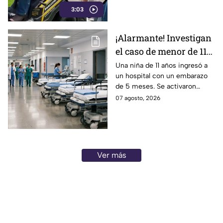
3:03
trata de una podadora.
¡Alarmante! Investigan
el caso de menor de 11
años embarazada; esto
Una niña de 11 años ingresó a
un hospital con un embarazo
ocurrió
de 5 meses. Se activaron
protocolos de salud y las
07 agosto, 2026
autoridades ya investigan el
caso.
Ver más