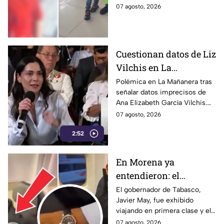
CONFIRMAN
en León, Guanajuato, fue
07 agosto, 2026
H4LLAZGO
localizado luego de la
activación de la Alerta.
Cuestionan datos de Liz
Vilchis en La
Mañanera: estudio de
Polémica en La Mañanera tras
señalar datos imprecisos de
Reuters respalda a TV
Ana Elizabeth García Vilchis.
Azteca
Estudio de Reuters coloca a
07 agosto, 2026
TV Azteca en liderazgos de
2:52
credibilidad.
En Morena ya
entendieron: el
problema no es viajar
El gobernador de Tabasco,
Javier May, fue exhibido
en primera clase… ¡es
viajando en primera clase y el
que te graben!
tema llegó hasta la dirigencia
07 agosto, 2026