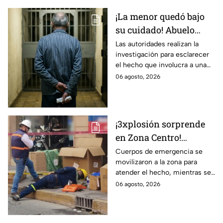
¡La menor quedó bajo
su cuidado! Abuelo
termina en prisión
Las autoridades realizan la
investigación para esclarecer
preventiva; ¿qué
el hecho que involucra a una
sucedió?
menor de edad.
06 agosto, 2026
¡3xplosión sorprende
en Zona Centro!
Provoca el cierre
Cuerpos de emergencia se
movilizaron a la zona para
parcial de estas calles
atender el hecho, mientras se
de León
cerró la vialidad para evitar
06 agosto, 2026
riesgos.