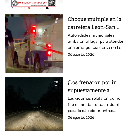
Choque múltiple en la
carretera León-San
Francisco del Rincón;
Autoridades municipales
arribaron al lugar para atender
deja una persona sin
una emergencia cerca de la
vid4
comunidad de La Mora.
06 agosto, 2026
¡Los frenaron por ir
supuestamente a
exceso de velocidad!
Las víctimas relataron como
fue el incidente ocurrido el
Peregrinos de Nuevo
pasado sábado mientras
Laredo relatan cómo
regresaban de la Ciudad de
06 agosto, 2026
fueron asaltados en
México.
Irapuato