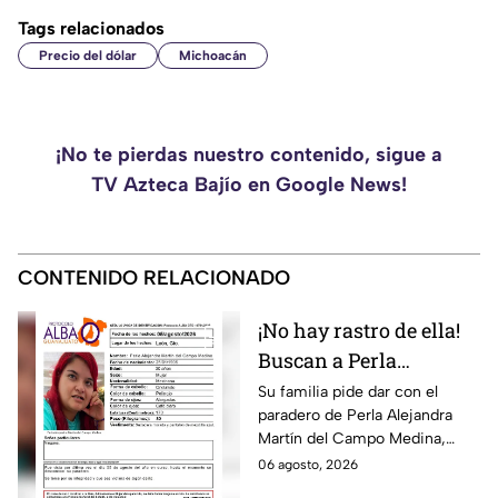
Tags relacionados
Precio del dólar
Michoacán
¡No te pierdas nuestro contenido, sigue a
TV Azteca Bajío en Google News!
CONTENIDO RELACIONADO
¡No hay rastro de ella!
Buscan a Perla
Alejandra Martín del
Su familia pide dar con el
paradero de Perla Alejandra
Campo Medina,
Martín del Campo Medina,
desaparecida en
quien fue vista por última vez
06 agosto, 2026
Guanajuato
el 5 de agosto.