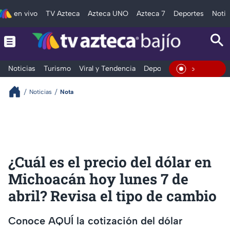
en vivo
TV Azteca
Azteca UNO
Azteca 7
Deportes
Notic
Noticias
Turismo
Viral y Tendencia
Deportes
Espectáculos
En Vivo
Noticias
Nota
¿Cuál es el precio del dólar en
Michoacán hoy lunes 7 de
abril? Revisa el tipo de cambio
Conoce AQUÍ la cotización del dólar