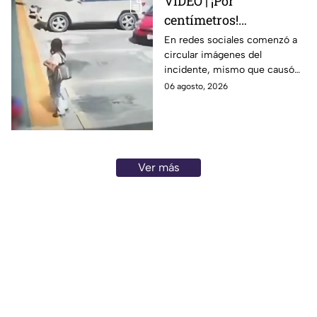
VIDEO | ¡Por
centímetros!
Automovilista casi
En redes sociales comenzó a
circular imágenes del
4tropella a una familia
incidente, mismo que causó
en reconocida plaza
diversas reacciones entre los
06 agosto, 2026
comercial
internautas.
Ver más