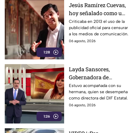
Jesús Ramírez Cuevas,
hoy señalado como una
figura clave en la
Criticaba en 2013 el uso de la
publicidad oficial para censurar
estrategia de censura
a los medios de comunicación.
del gobierno
06 agosto, 2026
1:28
Layda Sansores,
Gobernadora de
Campeche, fue captada
Estuvo acompañada con su
hermana, quien se desempeña
viajando en primera
como directora del DIF Estatal.
clase rumbo a Madrid
06 agosto, 2026
1:26