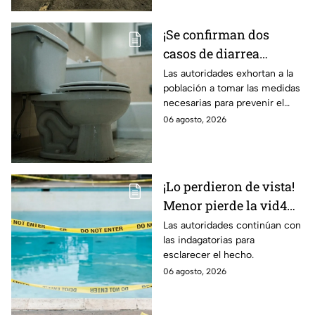
¡Se confirman dos
casos de diarrea
3xplosiva en el Bajío!
Las autoridades exhortan a la
población a tomar las medidas
Estas son las medidas
necesarias para prevenir el
para evitar el contagio
contagio.
06 agosto, 2026
¡Lo perdieron de vista!
Menor pierde la vid4
en plena reunión
Las autoridades continúan con
las indagatorias para
familiar; fue localizado
esclarecer el hecho.
en la alberca
06 agosto, 2026