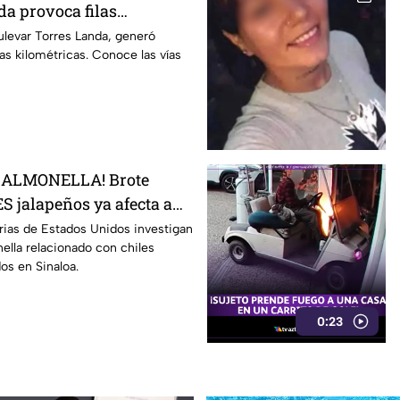
da provoca filas
 esta altura
ulevar Torres Landa, generó
ilas kilométricas. Conoce las vías
SALMONELLA! Brote
S jalapeños ya afecta a
rias de Estados Unidos investigan
ella relacionado con chiles
os en Sinaloa.
0:23