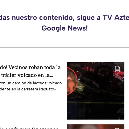
rdas nuestro contenido, sigue a TV Azte
Google News!
odo! Vecinos roban toda la
tráiler volcado en la
rapuato
ron un camión de lácteos volcado
idente en la carretera Irapuato-