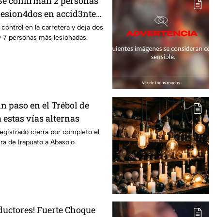
 Se confirman 2 personas
 lesion4dos en accid3nte
rapuato; esto se sabe
l control en la carretera y deja dos
y 7 personas más lesionadas.
Sin paso en el Trébol de
 estas vías alternas
egistrado cierra por completo el
era de Irapuato a Abasolo
ductores! Fuerte Choque