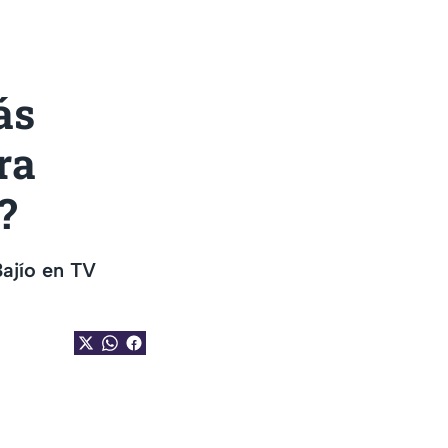
ás
ra
?
Bajío en TV