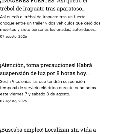
¡IMÁGENES FUERTES! Así quedó el
trébol de Irapuato tras aparatoso
choque; hay mu3rtos y lesionados
Así quedó el trébol de Irapuato tras un fuerte
choque entre un tráiler y dos vehículos que dejó dos
muertos y siete personas lesionadas; autoridades
siguen en la zona
07 agosto, 2026
¡Atención, toma precauciones! Habrá
suspensión de luz por 8 horas hoy
viernes 7 y mañana sábado 8 de agosto
Serán 9 colonias las que tendrán suspensión
temporal de servicio eléctrico durante ocho horas
en 9 sitios
este viernes 7 y sábado 8 de agosto.
07 agosto, 2026
¡Buscaba empleo! Localizan s1n v1da a