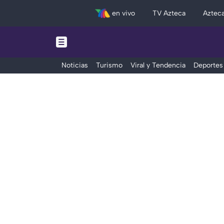
en vivo
TV Azteca
Aztec
Noticias
Turismo
Viral y Tendencia
Deportes