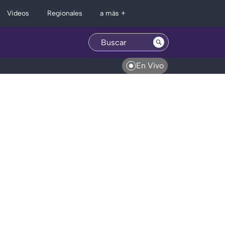
Regionales
Videos
a más +
En Vivo