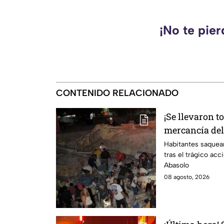
¡No te pie
CONTENIDO RELACIONADO
¡Se llevaron t
mercancía del 
carretera de I
Habitantes saquea
tras el trágico acc
Abasolo
08 agosto, 2026