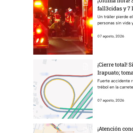
¡Última hora!
fall3cidas y 7
carretero en I
Un tráiler pierde e
personas sin vida 
07 agosto, 2026
¡Cierre total! 
Irapuato; toma
Fuerte accidente r
trébol en la carret
07 agosto, 2026
¡Atención con