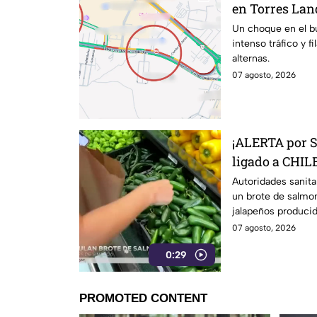
en Torres Lan
kilométricas a
Un choque en el b
intenso tráfico y f
alternas.
07 agosto, 2026
¡ALERTA por 
ligado a CHILE
27 estados
Autoridades sanita
un brote de salmon
jalapeños producid
07 agosto, 2026
0:29