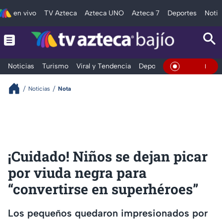
en vivo
TV Azteca
Azteca UNO
Azteca 7
Deportes
Notic
Noticias
Turismo
Viral y Tendencia
Deportes
Espectáculos
En Vivo
Noticias
Nota
¡Cuidado! Niños se dejan picar
por viuda negra para
“convertirse en superhéroes”
Los pequeños quedaron impresionados por