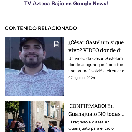
TV Azteca Bajío en Google News!
CONTENIDO RELACIONADO
¿César Gastélum sigue
vivo? VIDEO donde dice
que “todo fue una
Un video de César Gastélum
donde asegura que “todo fue
broma” SE VIRALIZA
una broma” volvió a circular en
en redes; esto se sabe
redes sociales y generó dudas
07 agosto, 2026
entre usuarios.
¡CONFIRMADO! En
Guanajuato NO todas
las escuelas regresan a
El regreso a clases en
Guanajuato para el ciclo
clases el 31 de agosto;