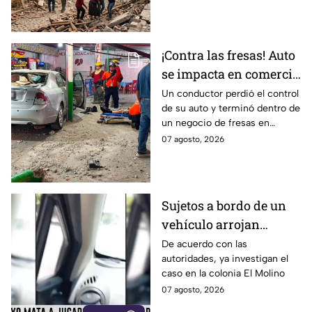
cuáles fueron los protocolos a
seguir.
¡Contra las fresas! Auto
se impacta en comercio
de fresas durante la
Un conductor perdió el control
de su auto y terminó dentro de
noche; esto sabemos
un negocio de fresas en
Carrizalito, Irapuato
07 agosto, 2026
Sujetos a bordo de un
vehículo arrojan
objetos peatones y
De acuerdo con las
autoridades, ya investigan el
ciclistas en este punto
caso en la colonia El Molino
en León
07 agosto, 2026