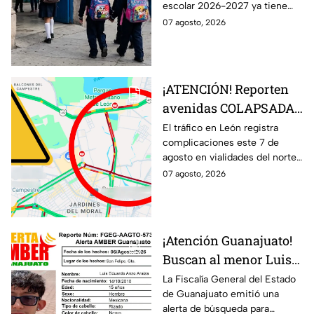
escolar 2026-2027 ya tiene
esto debes saber
fecha, pero no todos los
07 agosto, 2026
estudiantes volverán a las aulas
el 31 de agosto.
¡ATENCIÓN! Reporten
avenidas COLAPSADAS
en el Morelos, Las
El tráfico en León registra
complicaciones este 7 de
Torres y San Juan
agosto en vialidades del norte
Bosco, en León HOY 7
de la ciudad. Bulevar Morelos,
07 agosto, 2026
de agosto ¿Qué pasó?
Las Torres y San Juan Bosco
presentan congestionamiento.
¡Atención Guanajuato!
Buscan al menor Luis
Eduardo Anzo Araiza
La Fiscalía General del Estado
de Guanajuato emitió una
desaparecido en San
alerta de búsqueda para