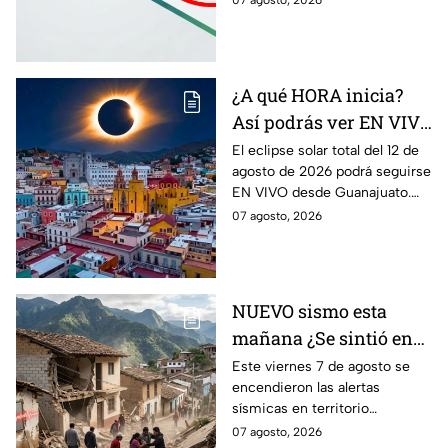
07 agosto, 2026
la baja. Te contamos qué
significa este movimiento.
¿A qué HORA inicia?
Así podrás ver EN VIVO
desde Guanajuato el
El eclipse solar total del 12 de
agosto de 2026 podrá seguirse
eclipse solar total del 12
EN VIVO desde Guanajuato.
de agosto de 2026
Conoce a qué hora inicia
07 agosto, 2026
desde dónde verlo.
NUEVO sismo esta
mañana ¿Se sintió en
Guanajuato? Sismo de
Este viernes 7 de agosto se
encendieron las alertas
4.2 despertó con alertas
sísmicas en territorio
en México
mexicano, conoce dónde fue y
07 agosto, 2026