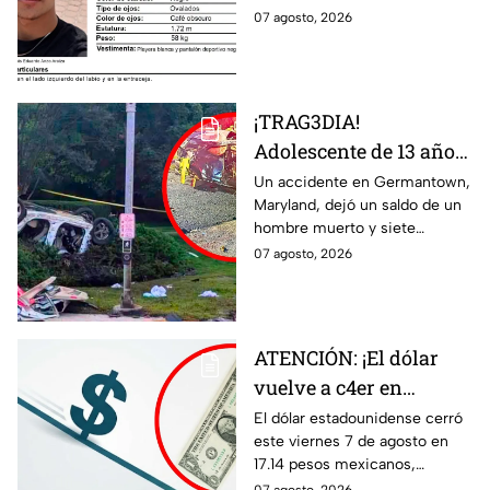
Felipe
localizar al menor Luis Eduardo
07 agosto, 2026
Anzo Araiza.
¡TRAG3DIA!
Adolescente de 13 años
desata FATAL CHOQUE
Un accidente en Germantown,
Maryland, dejó un saldo de un
con auto rob4do:
hombre muerto y siete
reportan un mu3rto y
menores heridos luego de un
07 agosto, 2026
siete menores heridos
choque entre dos vehículos.
ATENCIÓN: ¡El dólar
vuelve a c4er en
Guanajuato! Esto cuesta
El dólar estadounidense cerró
este viernes 7 de agosto en
HOY 7 de agosto:
17.14 pesos mexicanos,
¿conviene comprar?
manteniendo una tendencia a