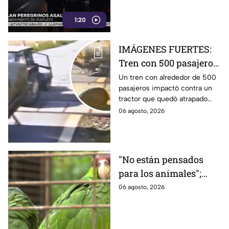
Irapuato
1:20
IMÁGENES FUERTES:
Tren con 500 pasajeros
emb1ste tractor que
Un tren con alrededor de 500
pasajeros impactó contra un
quedó sobre las vías;
tractor que quedó atrapado
VIDEO muestra el
sobre las vías en Czarlin,
06 agosto, 2026
choque
Polonia. El choque quedó
grabado.
"No están pensados
para los animales";
Hábitats de los
06 agosto, 2026
ejemplares son áreas
de oportunidad en
Zoológico de León