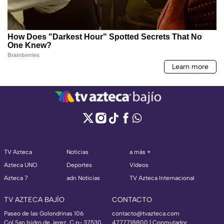
TV Azteca
Noticias
a más +
Azteca UNO
Deportes
Videos
Azteca 7
adn Noticias
TV Azteca Internacional
TV AZTECA BAJÍO
CONTACTO
Paseo de las Golondrinas 106
contacto@tvazteca.com
Col San Isidro de Jerez, C.p- 37530,
4777718800 | Conmutador