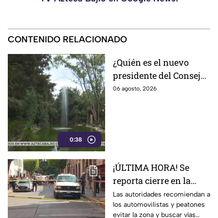
CONTENIDO RELACIONADO
¿Quién es el nuevo
presidente del Consejo
del Zoológico de León?
06 agosto, 2026
Estos los problemas
que enfrenta el
complejo
0:38
¡ÚLTIMA HORA! Se
reporta cierre en la
calle 5 de Mayo en la
Las autoridades recomiendan a
los automovilistas y peatones
Zona Centro de León;
evitar la zona y buscar vías