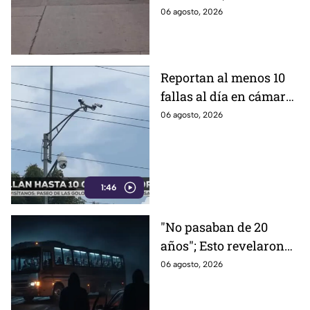
¿qué sucedió?
alternas.
06 agosto, 2026
Reportan al menos 10
fallas al día en cámaras
de videovigilancia en
06 agosto, 2026
Celaya; aseguran que es
por la 'naturaleza'
1:46
"No pasaban de 20
años"; Esto revelaron
los peregrinos que
06 agosto, 2026
fueron asaltados por
hombres arm4dos en