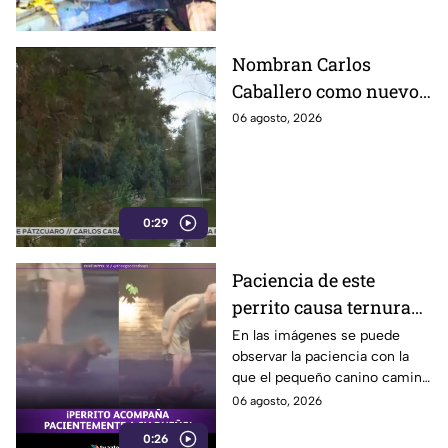
jueves: así ocurrió
pesado.
Nombran Carlos
Caballero como nuevo
presidente del
06 agosto, 2026
Zoológico de León;
asumen el reto de
fortalecer el recinto
0:29
Paciencia de este
perrito causa ternura
en redes sociales al
En las imágenes se puede
observar la paciencia con la
acompañar a su
que el pequeño canino camina
humano adulto mayor
junto con el adulto mayor.
06 agosto, 2026
(VIDEO)
0:26