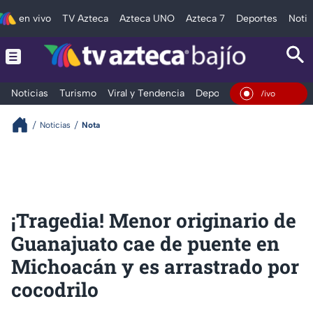
en vivo
TV Azteca
Azteca UNO
Azteca 7
Deportes
Notic
Noticias
Turismo
Viral y Tendencia
Deportes
Espectáculos
En Vivo
Noticias
Nota
¡Tragedia! Menor originario de
Guanajuato cae de puente en
Michoacán y es arrastrado por
cocodrilo