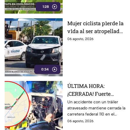
1:28
Mujer ciclista p1erde la
v1da al ser atropellada
por un vehículo oficial
06 agosto, 2026
en Purísima del Rincón
0:34
ÚLTIMA HORA:
¡CERRADA! Fuerte
accidente desata
Un accidente con un tráiler
atravesado mantiene cerrada la
movilización en
carretera federal 110 en el
carretera de
tramo Abasolo-Irapuato. El
06 agosto, 2026
Guanajuato HOY
percance genera tráfico