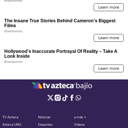
TV Azteca
Noticias
a más +
Azteca UNO
Deportes
Videos