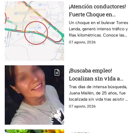
¡Atención conductores!
Fuerte Choque en
Torres Landa provoca
Un choque en el bulevar Torres
Landa, generó intenso tráfico y
filas kilométricas a esta
filas kilométricas. Conoce las
altura
vías alternas.
07 agosto, 2026
¡Buscaba empleo!
Localizan s1n v1da a
joven de 25 años que
Tras días de intensa búsqueda,
Juana Mailén, de 25 años, fue
acudió a entrevista de
localizada sin vida tras asistir a
trabajo falsa
una supuesta oferta laboral en
07 agosto, 2026
un balneario.