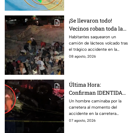
seguir.
¡Se llevaron todo!
Vecinos roban toda la
mercancía del tráiler
Habitantes saquearon un
camión de lácteos volcado tras
volcado en la carretera
el trágico accidente en la
de Irapuato
carretera Irapuato-Abasolo
08 agosto, 2026
Última Hora:
Confirman IDENTIDAD
de uno de los
Un hombre caminaba por la
carretera al momento del
lesionados tras fatal
accidente en la carretera
accid3nte en Irapuato
Irapuato-Abasolo en el Trébol.
07 agosto, 2026
Resultó herido y fue
hospitalizado.