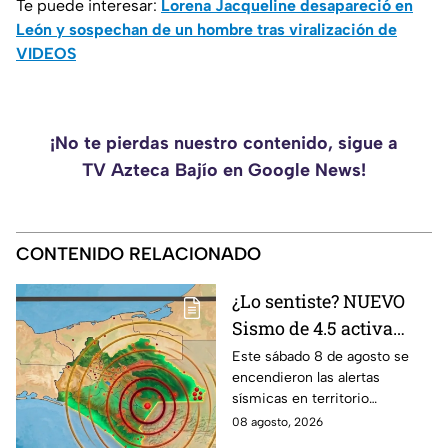
Te puede interesar:
Lorena Jacqueline desapareció en
León y sospechan de un hombre tras viralización de
VIDEOS
¡No te pierdas nuestro contenido, sigue a
TV Azteca Bajío en Google News!
CONTENIDO RELACIONADO
¿Lo sentiste? NUEVO
Sismo de 4.5 activa
alertas en varios
Este sábado 8 de agosto se
encendieron las alertas
puntos de México
sísmicas en territorio
durante la madrugada
mexicano, conoce dónde fue y
08 agosto, 2026
de hoy sábado
cuáles fueron los protocolos a