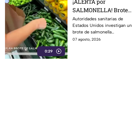
¡ALERTA por
SALMONELLA! Brote
ligado a CHILES
Autoridades sanitarias de
Estados Unidos investigan un
jalapeños ya afecta a 27
brote de salmonella
estados
relacionado con chiles
07 agosto, 2026
jalapeños producidos en
0:29
Sinaloa.