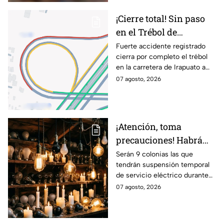
¡Cierre total! Sin paso
en el Trébol de
Irapuato; toma estas
Fuerte accidente registrado
cierra por completo el trébol
vías alternas
en la carretera de Irapuato a
Abasolo
07 agosto, 2026
¡Atención, toma
precauciones! Habrá
suspensión de luz por 8
Serán 9 colonias las que
tendrán suspensión temporal
horas hoy viernes 7 y
de servicio eléctrico durante
mañana sábado 8 de
ocho horas este viernes 7 y
07 agosto, 2026
agosto en 9 sitios
sábado 8 de agosto.