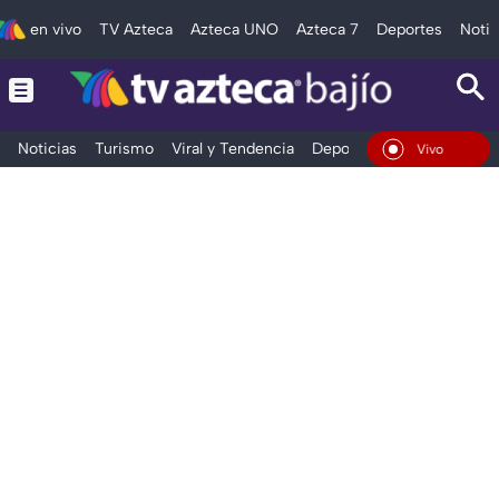
en vivo
TV Azteca
Azteca UNO
Azteca 7
Deportes
Notic
Noticias
Turismo
Viral y Tendencia
Deportes
Espectáculos
En Vivo