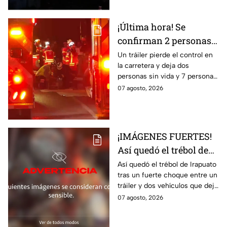
¡Última hora! Se
confirman 2 personas
fall3cidas y 7
Un tráiler pierde el control en
la carretera y deja dos
lesion4dos en
personas sin vida y 7 personas
accid3nte carretero en
más lesionadas.
07 agosto, 2026
Irapuato; esto se sabe
¡IMÁGENES FUERTES!
Así quedó el trébol de
Irapuato tras aparatoso
Así quedó el trébol de Irapuato
tras un fuerte choque entre un
choque; hay mu3rtos y
tráiler y dos vehículos que dejó
lesionados
dos muertos y siete personas
07 agosto, 2026
lesionadas; autoridades siguen
en la zona