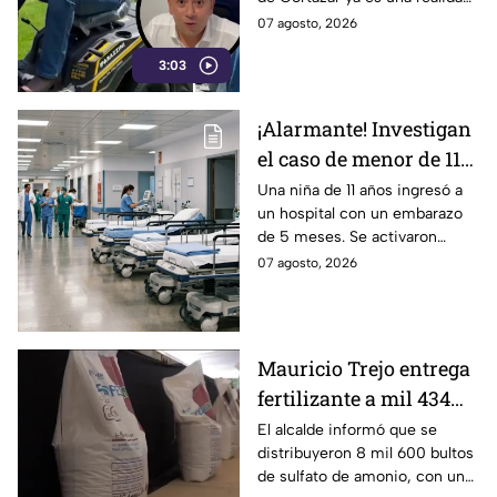
deportiva… y era una
El alcalde Mauricio Estefanía
07 agosto, 2026
podadora
presumió la adquisición: se
3:03
trata de una podadora.
¡Alarmante! Investigan
el caso de menor de 11
años embarazada; esto
Una niña de 11 años ingresó a
un hospital con un embarazo
ocurrió
de 5 meses. Se activaron
protocolos de salud y las
07 agosto, 2026
autoridades ya investigan el
caso.
Mauricio Trejo entrega
fertilizante a mil 434
productores de San
El alcalde informó que se
distribuyeron 8 mil 600 bultos
Miguel de Allende
de sulfato de amonio, con una