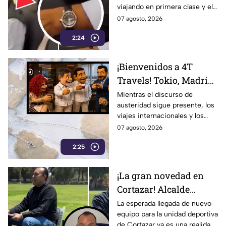
viajando en primera clase y el
que te graben!
tema llegó hasta la dirigencia
07 agosto, 2026
nacional de Morena.
2:24
¡Bienvenidos a 4T
Travels! Tokio, Madrid,
París y vuelos de lujo…
Mientras el discurso de
austeridad sigue presente, los
la austeridad puede
viajes internacionales y los
esperar
vuelos de lujo se convierten en
07 agosto, 2026
motivo de críticas y
2:25
cuestionamientos en redes.
¡La gran novedad en
Cortazar! Alcalde
presume nuevo equipo
La esperada llegada de nuevo
equipo para la unidad deportiva
para la unidad
de Cortazar ya es una realidad.