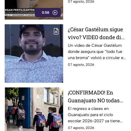
inversión cercana a los 3
07 agosto, 2026
millones de pesos para reducir
0:58
los costos de producción en el
campo
¿César Gastélum sigue
vivo? VIDEO donde dice
que “todo fue una
Un video de César Gastélum
donde asegura que “todo fue
broma” SE VIRALIZA
una broma” volvió a circular en
en redes; esto se sabe
redes sociales y generó dudas
07 agosto, 2026
entre usuarios.
¡CONFIRMADO! En
Guanajuato NO todas
las escuelas regresan a
El regreso a clases en
Guanajuato para el ciclo
clases el 31 de agosto;
escolar 2026-2027 ya tiene
esto debes saber
fecha, pero no todos los
07 agosto, 2026