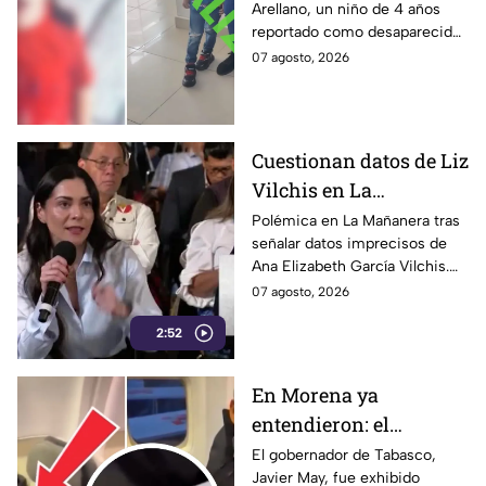
Arellano, un niño de 4 años
León, Guanajuato:
reportado como desaparecido
CONFIRMAN
en León, Guanajuato, fue
07 agosto, 2026
H4LLAZGO
localizado luego de la
activación de la Alerta.
Cuestionan datos de Liz
Vilchis en La
Mañanera: estudio de
Polémica en La Mañanera tras
señalar datos imprecisos de
Reuters respalda a TV
Ana Elizabeth García Vilchis.
Azteca
Estudio de Reuters coloca a
07 agosto, 2026
TV Azteca en liderazgos de
2:52
credibilidad.
En Morena ya
entendieron: el
problema no es viajar
El gobernador de Tabasco,
Javier May, fue exhibido
en primera clase… ¡es