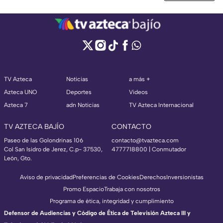
TV Azteca
Noticias
a más +
Azteca UNO
Deportes
Videos
Azteca 7
adn Noticias
TV Azteca Internacional
TV AZTECA BAJÍO
CONTACTO
Paseo de las Golondrinas 106
contacto@tvazteca.com
Col San Isidro de Jerez, C.p- 37530,
4777718800 | Conmutador
León, Gto.
Aviso de privacidad
Preferencias de Cookies
Derechos
Inversionistas
Promo Espacio
Trabaja con nosotros
Programa de ética, integridad y cumplimiento
Defensor de Audiencias y Código de Ética de Televisión Azteca III y