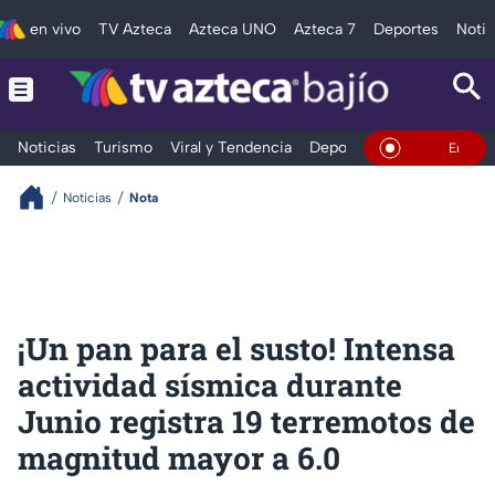
en vivo
TV Azteca
Azteca UNO
Azteca 7
Deportes
Notic
Noticias
Turismo
Viral y Tendencia
Deportes
Espectáculos
En Vivo
Noticias
Nota
¡Un pan para el susto! Intensa
actividad sísmica durante
Junio registra 19 terremotos de
magnitud mayor a 6.0