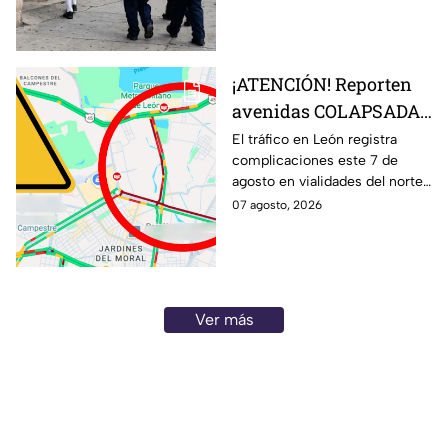
estudiantes volverán a las aulas
el 31 de agosto.
¡ATENCIÓN! Reporten
avenidas COLAPSADAS
en el Morelos, Las
El tráfico en León registra
complicaciones este 7 de
Torres y San Juan
agosto en vialidades del norte
Bosco, en León HOY 7
de la ciudad. Bulevar Morelos,
07 agosto, 2026
de agosto ¿Qué pasó?
Las Torres y San Juan Bosco
presentan congestionamiento.
Ver más