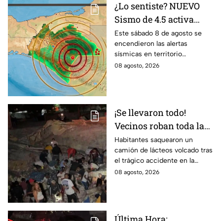
¿Lo sentiste? NUEVO
Sismo de 4.5 activa
alertas en varios
Este sábado 8 de agosto se
encendieron las alertas
puntos de México
sísmicas en territorio
durante la madrugada
mexicano, conoce dónde fue y
08 agosto, 2026
de hoy sábado
cuáles fueron los protocolos a
seguir.
¡Se llevaron todo!
Vecinos roban toda la
mercancía del tráiler
Habitantes saquearon un
camión de lácteos volcado tras
volcado en la carretera
el trágico accidente en la
de Irapuato
carretera Irapuato-Abasolo
08 agosto, 2026
Última Hora: