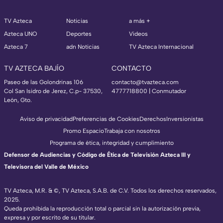
TV Azteca
Noticias
a más +
Azteca UNO
Deportes
Videos
Azteca 7
adn Noticias
TV Azteca Internacional
TV AZTECA BAJÍO
CONTACTO
Paseo de las Golondrinas 106
contacto@tvazteca.com
Col San Isidro de Jerez, C.p- 37530,
4777718800 | Conmutador
León, Gto.
Aviso de privacidad
Preferencias de Cookies
Derechos
Inversionistas
Promo Espacio
Trabaja con nosotros
Programa de ética, integridad y cumplimiento
Defensor de Audiencias y Código de Ética de Televisión Azteca III y
Televisora del Valle de México
TV Azteca, M.R. & ©, TV Azteca, S.A.B. de C.V. Todos los derechos reservados,
2025.
Queda prohibida la reproducción total o parcial sin la autorización previa,
expresa y por escrito de su titular.