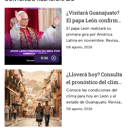
¿Visitará Guanajuato?
El papa León confirma
su primera gira por
El papa León realizará su
primera gira por América
América Latina este
Latina en noviembre. Revisa
2026
las fechas, países y ciudades
08 agosto, 2026
confirmadas, ¿estará
0:36
Guanajuato en la lista?
¿Lloverá hoy? Consulta
el pronóstico del clima
para León y el estado
Conoce las condiciones del
clima para hoy en León y el
de Guanajuato este
estado de Guanajuato. Revisa
sábado
el pronóstico de temperaturas,
08 agosto, 2026
probabilidad de lluvia y vientos.