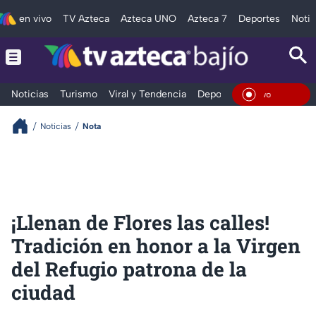
en vivo
TV Azteca
Azteca UNO
Azteca 7
Deportes
Notic
Noticias
Turismo
Viral y Tendencia
Deportes
Espectáculos
En Viv
Noticias
Nota
¡Llenan de Flores las calles!
Tradición en honor a la Virgen
del Refugio patrona de la
ciudad