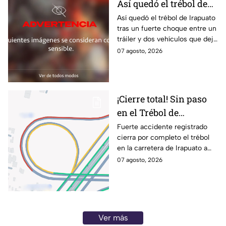
Así quedó el trébol de
Irapuato tras aparatoso
Así quedó el trébol de Irapuato
tras un fuerte choque entre un
choque; hay mu3rtos y
tráiler y dos vehículos que dejó
lesionados
dos muertos y siete personas
07 agosto, 2026
lesionadas; autoridades siguen
en la zona
¡Cierre total! Sin paso
en el Trébol de
Irapuato; toma estas
Fuerte accidente registrado
cierra por completo el trébol
vías alternas
en la carretera de Irapuato a
Abasolo
07 agosto, 2026
Ver más