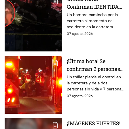
Confirman IDENTIDAD
de uno de los
Un hombre caminaba por la
carretera al momento del
lesionados tras fatal
accidente en la carretera
accid3nte en Irapuato
Irapuato-Abasolo en el Trébol.
07 agosto, 2026
Resultó herido y fue
hospitalizado.
¡Última hora! Se
confirman 2 personas
fall3cidas y 7
Un tráiler pierde el control en
la carretera y deja dos
lesion4dos en
personas sin vida y 7 personas
accid3nte carretero en
más lesionadas.
07 agosto, 2026
Irapuato; esto se sabe
¡IMÁGENES FUERTES!