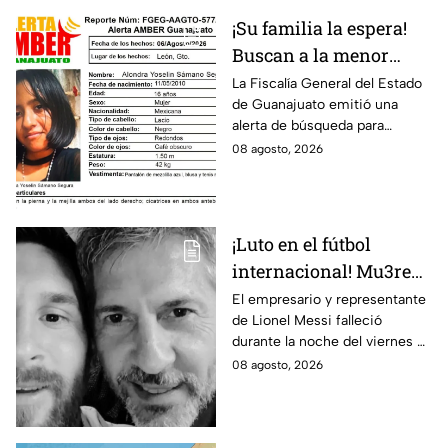
¡Su familia la espera!
Buscan a la menor
Alondra Yoselin
La Fiscalía General del Estado
de Guanajuato emitió una
Samano Segura
alerta de búsqueda para
desaparecida en León
localizar a la menor Alondra
08 agosto, 2026
Yoselin Samano Segura.
¡Luto en el fútbol
internacional! Mu3re
Jorge Messi padre de
El empresario y representante
de Lionel Messi falleció
Lionel; esto se sabe
durante la noche del viernes 7
de agosto en Argentina
08 agosto, 2026