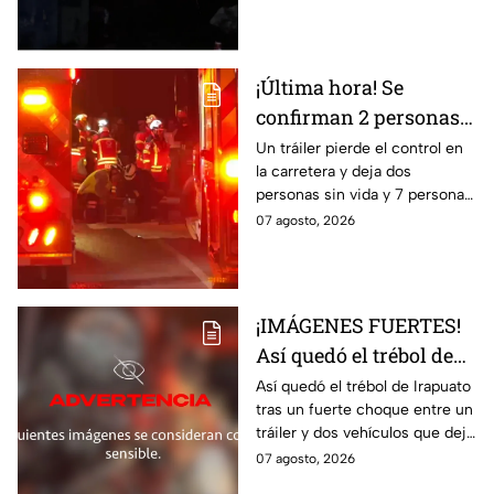
Resultó herido y fue
hospitalizado.
¡Última hora! Se
confirman 2 personas
fall3cidas y 7
Un tráiler pierde el control en
la carretera y deja dos
lesion4dos en
personas sin vida y 7 personas
accid3nte carretero en
más lesionadas.
07 agosto, 2026
Irapuato; esto se sabe
¡IMÁGENES FUERTES!
Así quedó el trébol de
Irapuato tras aparatoso
Así quedó el trébol de Irapuato
tras un fuerte choque entre un
choque; hay mu3rtos y
tráiler y dos vehículos que dejó
lesionados
dos muertos y siete personas
07 agosto, 2026
lesionadas; autoridades siguen