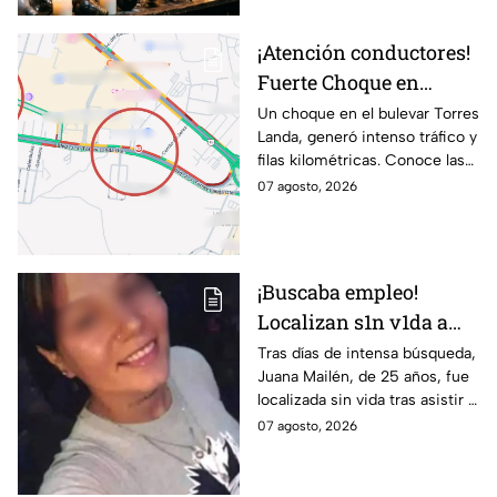
¡Atención conductores!
Fuerte Choque en
Torres Landa provoca
Un choque en el bulevar Torres
Landa, generó intenso tráfico y
filas kilométricas a esta
filas kilométricas. Conoce las
altura
vías alternas.
07 agosto, 2026
¡Buscaba empleo!
Localizan s1n v1da a
joven de 25 años que
Tras días de intensa búsqueda,
Juana Mailén, de 25 años, fue
acudió a entrevista de
localizada sin vida tras asistir a
trabajo falsa
una supuesta oferta laboral en
07 agosto, 2026
un balneario.