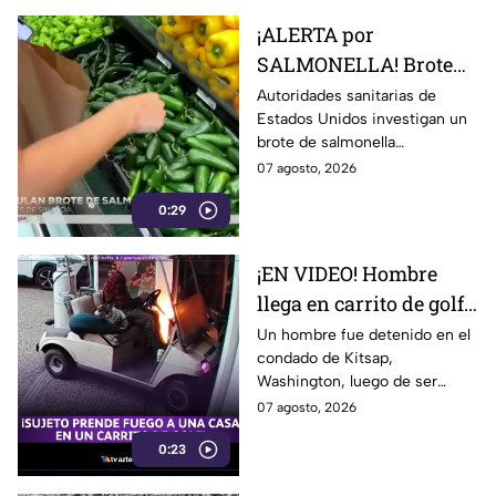
¡ALERTA por
SALMONELLA! Brote
ligado a CHILES
Autoridades sanitarias de
Estados Unidos investigan un
jalapeños ya afecta a 27
brote de salmonella
estados
relacionado con chiles
07 agosto, 2026
jalapeños producidos en
0:29
Sinaloa.
¡EN VIDEO! Hombre
llega en carrito de golf
con un perro y termina
Un hombre fue detenido en el
condado de Kitsap,
DESATANDO inc3ndio
Washington, luego de ser
en una casa
señalado como presunto
07 agosto, 2026
responsable de iniciar un
0:23
incendio en el garaje de una
vivienda.