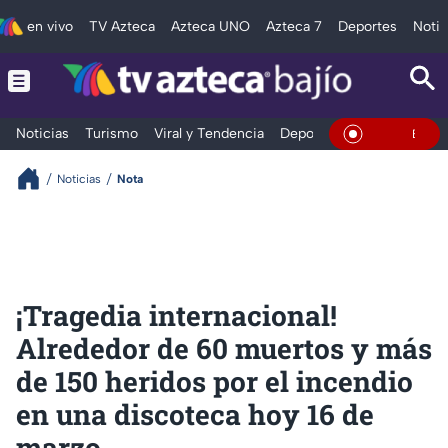
en vivo
TV Azteca
Azteca UNO
Azteca 7
Deportes
Notic
Noticias
Turismo
Viral y Tendencia
Deportes
Espectáculos
En Vivo
Noticias
Nota
¡Tragedia internacional!
Alrededor de 60 muertos y más
de 150 heridos por el incendio
en una discoteca hoy 16 de
marzo