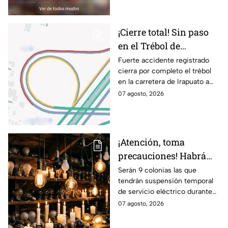
en la zona
¡Cierre total! Sin paso
en el Trébol de
Irapuato; toma estas
Fuerte accidente registrado
cierra por completo el trébol
vías alternas
en la carretera de Irapuato a
Abasolo
07 agosto, 2026
¡Atención, toma
precauciones! Habrá
suspensión de luz por 8
Serán 9 colonias las que
tendrán suspensión temporal
horas hoy viernes 7 y
de servicio eléctrico durante
mañana sábado 8 de
ocho horas este viernes 7 y
07 agosto, 2026
agosto en 9 sitios
sábado 8 de agosto.