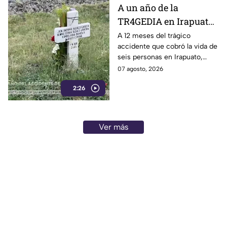
A un año de la
TR4GEDIA en Irapuato:
así luce hoy el lugar
A 12 meses del trágico
accidente que cobró la vida de
donde MURI3RON seis
seis personas en Irapuato,
personas arroll4das
flores, veladoras y murales
07 agosto, 2026
por el tren
permanecen en el sitio como
2:26
recuerdo de las víctimas.
Ver más