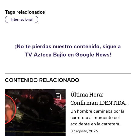
Tags relacionados
Internacional
¡No te pierdas nuestro contenido, sigue a
TV Azteca Bajío en Google News!
CONTENIDO RELACIONADO
Última Hora:
Confirman IDENTIDAD
de uno de los
Un hombre caminaba por la
carretera al momento del
lesionados tras fatal
accidente en la carretera
accid3nte en Irapuato
Irapuato-Abasolo en el Trébol.
07 agosto, 2026