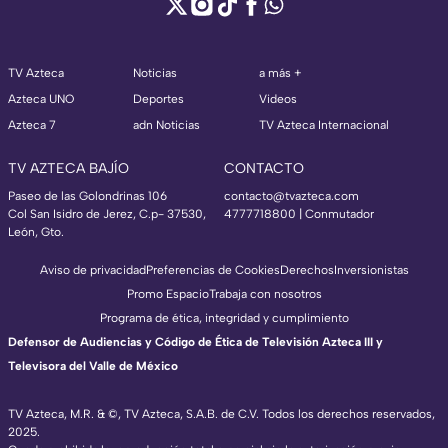
TV Azteca
Noticias
a más +
Azteca UNO
Deportes
Videos
Azteca 7
adn Noticias
TV Azteca Internacional
TV AZTECA BAJÍO
CONTACTO
Paseo de las Golondrinas 106
contacto@tvazteca.com
Col San Isidro de Jerez, C.p- 37530,
4777718800 | Conmutador
León, Gto.
Aviso de privacidad
Preferencias de Cookies
Derechos
Inversionistas
Promo Espacio
Trabaja con nosotros
Programa de ética, integridad y cumplimiento
Defensor de Audiencias y Código de Ética de Televisión Azteca III y
Televisora del Valle de México
TV Azteca, M.R. & ©, TV Azteca, S.A.B. de C.V. Todos los derechos reservados,
2025.