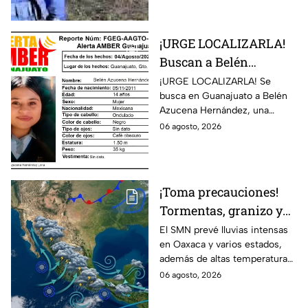
la tragedia
Guanajuato.
¡URGE LOCALIZARLA!
Buscan a Belén
Azucena Hernández,
¡URGE LOCALIZARLA! Se
busca en Guanajuato a Belén
menor de 14 años
Azucena Hernández, una
desaparecida en
adolescente de 14 años
06 agosto, 2026
Guanajuato; DIFUNDEN
desaparecida. ¡Ayúdanos a
sus datos
encontrarla!
¡Toma precauciones!
Tormentas, granizo y
calor extremo de hasta
El SMN prevé lluvias intensas
en Oaxaca y varios estados,
45 °C marcarán el
además de altas temperaturas.
clima este jueves 6 de
Consulta cómo afectará el
06 agosto, 2026
agosto
clima este 6 de agosto en
México.