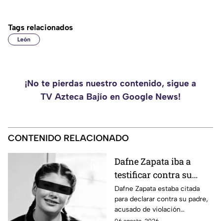
Tags relacionados
León
¡No te pierdas nuestro contenido, sigue a
TV Azteca Bajío en Google News!
CONTENIDO RELACIONADO
Dafne Zapata iba a
testificar contra su
padre por 4buso s3xual
Dafne Zapata estaba citada
para declarar contra su padre,
previo a ser víctim4 de
acusado de violación
f3minicidio
equiparada. Tras su