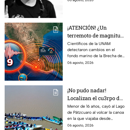
06 agosto, 2026
feminicidio, el juicio
continuará con pruebas
previas.
¡ATENCIÓN! ¿Un
terremoto de magnitud
9 en México? El
Científicos de la UNAM
detectaron cambios en el
hallazgo que encendió
fondo marino de la Brecha de
la ALERTA sobre la
Guerrero, una zona sísmica
06 agosto, 2026
Brecha de Guerrero
donde se estudia la
acumulación de energía.
¡No pudo nadar!
Localizan el cu3rpo de
joven de 16 años s1n
Menor de 16 años, cayó al Lago
de Pátzcuaro al volcar la canoa
v1da en Lago tras
en la que viajaba desde
accidente en su canoa
Janitzio.
06 agosto, 2026