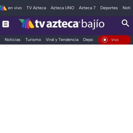
en vivo
TV Azteca
Azteca UNO
Azteca 7
Deportes
Notic
Noticias
Turismo
Viral y Tendencia
Deportes
Espectáculos
En Vivo