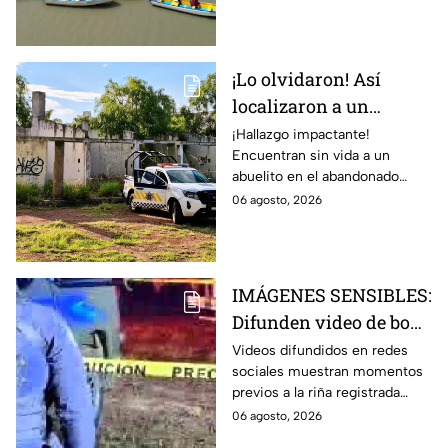
¡Lo olvidaron! Así
localizaron a un
abuelito S1N V1DA que
¡Hallazgo impactante!
Encuentran sin vida a un
se refugiaba en este
abuelito en el abandonado
mercado abandonado
Mercado del Sol de Salamanca.
06 agosto, 2026
de Salamanca
¿Qué habrá pasado con este
hombre desamparado?
IMÁGENES SENSIBLES:
Difunden video de boda
en Guanajuato
Videos difundidos en redes
sociales muestran momentos
MOMENTOS ANTES de
previos a la riña registrada
r1ña que dejó un
durante una boda en Las
06 agosto, 2026
MU3RTO: Así comenzó
Mojoneras, Dolores Hidalgo,