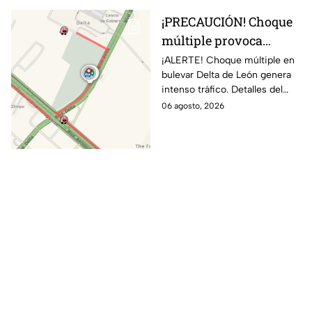
heridos
¡PRECAUCIÓN! Choque
múltiple provoca
INTENSO TRÁFICO
¡ALERTE! Choque múltiple en
bulevar Delta de León genera
sobre bulevar Delta
intenso tráfico. Detalles del
HOY en León; CIERRAN
accidente y recomendaciones
06 agosto, 2026
esta zona de la vialidad
para evitar contratiempos.