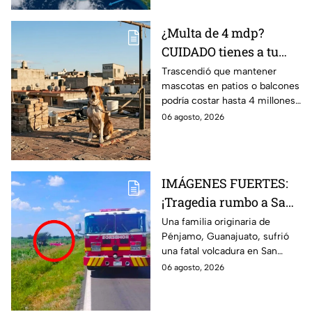
¿Multa de 4 mdp?
CUIDADO tienes a tu
perro o gato en el patio
Trascendió que mantener
mascotas en patios o balcones
Aclaramos la ley
podría costar hasta 4 millones
de pesos.
06 agosto, 2026
IMÁGENES FUERTES:
¡Tragedia rumbo a San
Juan de los Lagos!
Una familia originaria de
Pénjamo, Guanajuato, sufrió
MU3REN 4
una fatal volcadura en San
guanajuatenses tras
Miguel el Alto, rumbo a San
06 agosto, 2026
FATAL volcadura;
Juan de los Lagos, dejando
reportan tres menores
cuatro personas fallecidas.