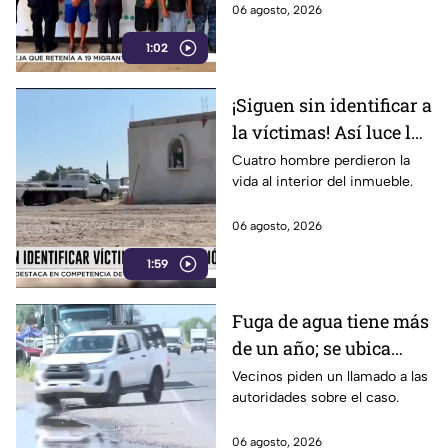
06 agosto, 2026
1:02
¡Siguen sin identificar a
la víctimas! Así luce la
zona tras una fuerte
Cuatro hombre perdieron la
vida al interior del inmueble.
3xplosión una pensión
en Jalisco
06 agosto, 2026
1:59
Fuga de agua tiene más
de un año; se ubica
rumbo a la salida a
Vecinos piden un llamado a las
autoridades sobre el caso.
Cuerámaro
06 agosto, 2026