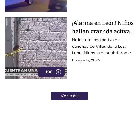
¡Alarma en León! N1ños
hallan gran4da activa
junto a la portería de
Hallan granada activa en
canchas de Villas de la Luz,
una cancha
León. Niños la descubrieron en
la portería; Autoridades
05 agosto, 2026
aseguraron la zona el 1 de
1:38
agosto.
Ver más