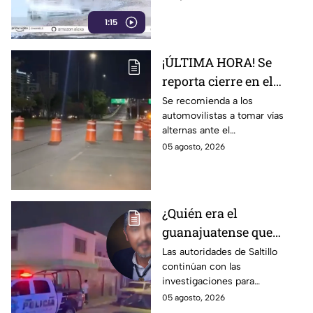
1:15
¡ÚLTIMA HORA! Se
reporta cierre en el
Distribuidor Juan
Se recomienda a los
automovilistas a tomar vías
Pablo II en León; esto
alternas ante el
sabemos
congestionamiento que se
05 agosto, 2026
reporta en la zona.
¿Quién era el
guanajuatense que
perdió la vid4 tras una
Las autoridades de Saltillo
continúan con las
riña familiar con un
investigaciones para
extranjero? Esto
esclarecer el caso.
05 agosto, 2026
sabemos