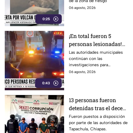
de la zona de riesgo
06 agosto, 2026
0:25
¡En total fueron 5
personas lesionadas!
Esto sabemos sobre el
Las autoridades municipales
continúan con las
estado de salud de los
investigaciones para
afectados en la
esclarecer el hecho.
06 agosto, 2026
Estación Delta en León
0:43
13 personas fueron
detenidas tras el deceso
de un menor; esto
Fueron puestos a disposición
por parte de las autoridades de
sabemos
Tapachula, Chiapas.