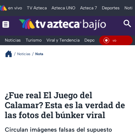
en vivo
TV Azteca
Azteca UNO
Azteca 7
Deportes
Notic
Noticias
Turismo
Viral y Tendencia
Deportes
Espectáculos
En Viv
Noticias
Nota
¿Fue real El Juego del
Calamar? Esta es la verdad de
las fotos del búnker viral
Circulan imágenes falsas del supuesto