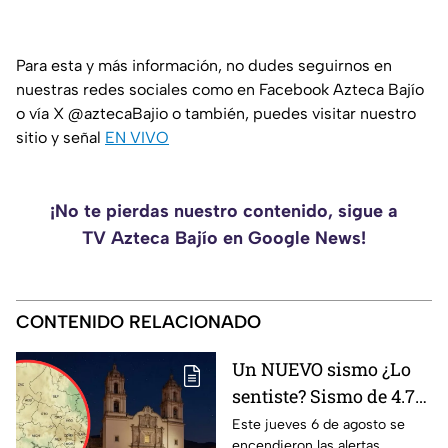
Para esta y más información, no dudes seguirnos en
nuestras redes sociales como en Facebook Azteca Bajío
o vía X @aztecaBajio o también, puedes visitar nuestro
sitio y señal
EN VIVO
¡No te pierdas nuestro contenido, sigue a
TV Azteca Bajío en Google News!
CONTENIDO RELACIONADO
Un NUEVO sismo ¿Lo
sentiste? Sismo de 4.7
activó alertas en varios
Este jueves 6 de agosto se
encendieron las alertas