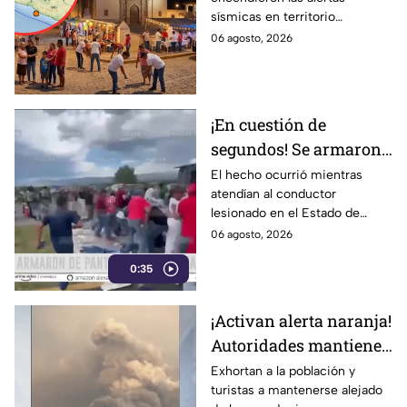
puntos de México
sísmicas en territorio
mexicano, conoce dónde fue y
06 agosto, 2026
cuáles fueron los protocolos a
seguir.
¡En cuestión de
segundos! Se armaron
de pantalones en plena
El hecho ocurrió mientras
atendían al conductor
rapiña
lesionado en el Estado de
México
06 agosto, 2026
0:35
¡Activan alerta naranja!
Autoridades mantienen
monitoreo ante la
Exhortan a la población y
turistas a mantenerse alejado
actividad volcánica