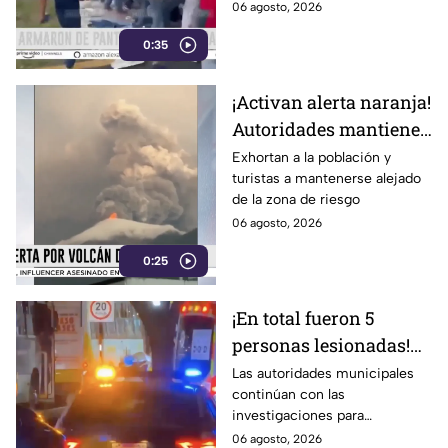
México
06 agosto, 2026
0:35
¡Activan alerta naranja!
Autoridades mantienen
monitoreo ante la
Exhortan a la población y
turistas a mantenerse alejado
actividad volcánica
de la zona de riesgo
06 agosto, 2026
0:25
¡En total fueron 5
personas lesionadas!
Esto sabemos sobre el
Las autoridades municipales
continúan con las
estado de salud de los
investigaciones para
afectados en la
esclarecer el hecho.
06 agosto, 2026