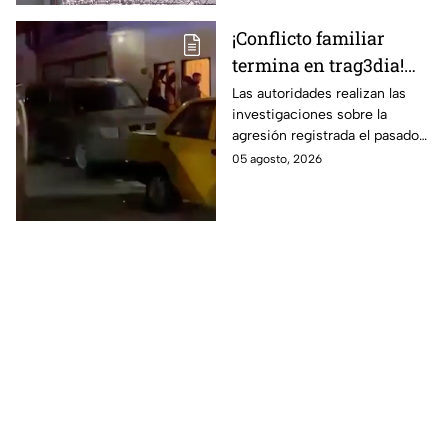
¡Conflicto familiar
termina en trag3dia!
Extranjero priva de la
Las autoridades realizan las
investigaciones sobre la
vida a sus exsuegros y
agresión registrada el pasado
excuñada: uno era de
martes 4 de agosto.
05 agosto, 2026
Guanajuato