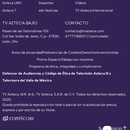
Azteca UNO
Deportes
Videos
Azteca 7
adn Noticias
TV Azteca Internacional
TV AZTECA BAJÍO
CONTACTO
Paseo de las Golondrinas 106
contacto@tvazteca.com
Col San Isidro de Jerez, C.p- 37530,
4777718800 | Conmutador
León, Gto.
Aviso de privacidad
Preferencias de Cookies
Derechos
Inversionistas
Promo Espacio
Trabaja con nosotros
Programa de ética, integridad y cumplimiento
Defensor de Audiencias y Código de Ética de Televisión Azteca III y
Televisora del Valle de México
TV Azteca, M.R. & ©, TV Azteca, S.A.B. de C.V. Todos los derechos reservados,
2025.
Queda prohibida la reproducción total o parcial sin la autorización previa,
expresa y por escrito de su titular.
Subir inicio