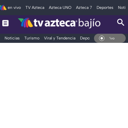
en vivo
TV Azteca
Azteca UNO
Azteca 7
Deportes
Notic
Noticias
Turismo
Viral y Tendencia
Deportes
Espectáculos
En Vivo