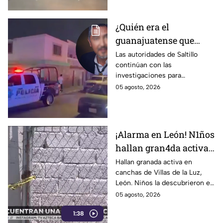
¿Quién era el
guanajuatense que
perdió la vid4 tras una
Las autoridades de Saltillo
continúan con las
riña familiar con un
investigaciones para
extranjero? Esto
esclarecer el caso.
05 agosto, 2026
sabemos
¡Alarma en León! N1ños
hallan gran4da activa
junto a la portería de
Hallan granada activa en
canchas de Villas de la Luz,
una cancha
León. Niños la descubrieron en
la portería; Autoridades
05 agosto, 2026
aseguraron la zona el 1 de
1:38
agosto.