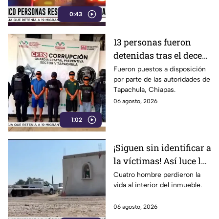
Estación Delta en León
0:43
13 personas fueron
detenidas tras el deceso
de un menor; esto
Fueron puestos a disposición
por parte de las autoridades de
sabemos
Tapachula, Chiapas.
06 agosto, 2026
1:02
¡Siguen sin identificar a
la víctimas! Así luce la
zona tras una fuerte
Cuatro hombre perdieron la
vida al interior del inmueble.
3xplosión una pensión
en Jalisco
06 agosto, 2026