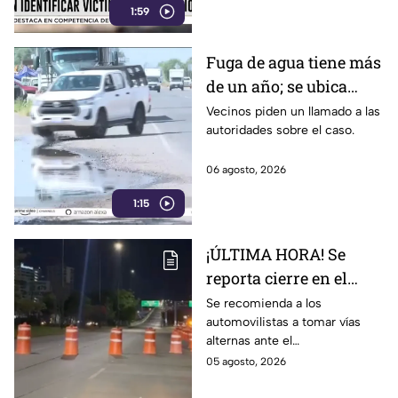
1:59
Fuga de agua tiene más
de un año; se ubica
rumbo a la salida a
Vecinos piden un llamado a las
autoridades sobre el caso.
Cuerámaro
06 agosto, 2026
1:15
¡ÚLTIMA HORA! Se
reporta cierre en el
Distribuidor Juan
Se recomienda a los
automovilistas a tomar vías
Pablo II en León; esto
alternas ante el
sabemos
congestionamiento que se
05 agosto, 2026
reporta en la zona.