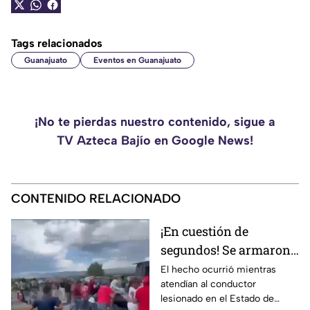
Tags relacionados
Guanajuato
Eventos en Guanajuato
¡No te pierdas nuestro contenido, sigue a
TV Azteca Bajío en Google News!
CONTENIDO RELACIONADO
¡En cuestión de
segundos! Se armaron
de pantalones en plena
El hecho ocurrió mientras
atendían al conductor
rapiña
lesionado en el Estado de