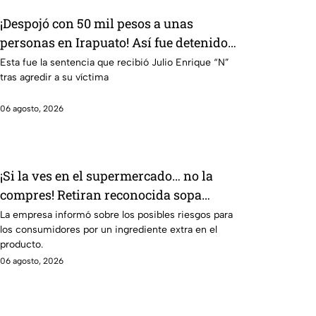
¡Despojó con 50 mil pesos a unas
personas en Irapuato! Así fue detenido
el presunto responsable
Esta fue la sentencia que recibió Julio Enrique “N”
tras agredir a su víctima
06 agosto, 2026
¡Si la ves en el supermercado… no la
compres! Retiran reconocida sopa
instantánea por riesgo en uno de sus
La empresa informó sobre los posibles riesgos para
los consumidores por un ingrediente extra en el
ingredientes
producto.
06 agosto, 2026