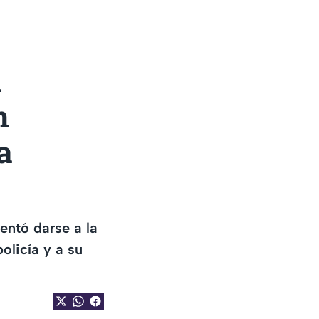
n
n
a
entó darse a la
olicía y a su