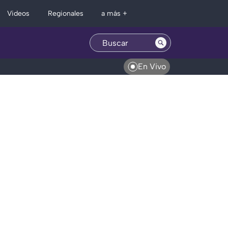
Regionales
Videos
a más +
En Vivo