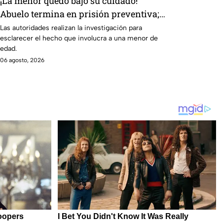
¡La menor quedó bajo su cuidado!
Abuelo termina en prisión preventiva;
¿qué sucedió?
Las autoridades realizan la investigación para
esclarecer el hecho que involucra a una menor de
edad.
06 agosto, 2026