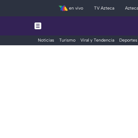
en vivo
TV Azteca
Aztec
Noticias
Turismo
Viral y Tendencia
Deportes