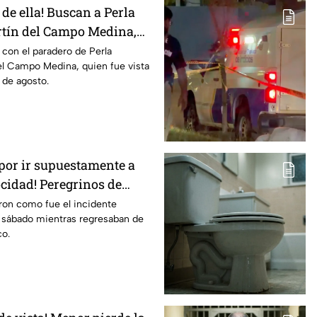
 de ella! Buscan a Perla
tín del Campo Medina,
en Guanajuato
r con el paradero de Perla
el Campo Medina, quien fue vista
 de agosto.
 por ir supuestamente a
ocidad! Peregrinos de
relatan cómo fueron
aron como fue el incidente
o sábado mientras regresaban de
Irapuato
co.