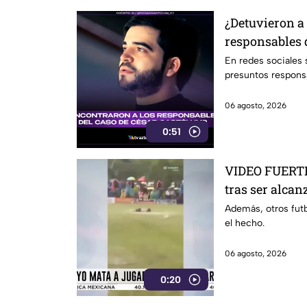
¿Detuvieron a
responsables 
Gastélum? Es
En redes sociales
presuntos respons
06 agosto, 2026
0:51
VIDEO FUERTE 
tras ser alcan
partido
Además, otros futb
el hecho.
06 agosto, 2026
0:20