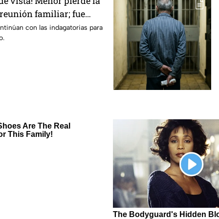
de vista! Menor pierde la
reunión familiar; fue
la alberca
ntinúan con las indagatorias para
o.