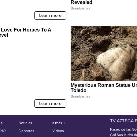
TV AZTECA 
ca
Noticias
a más +
Paseo de las Go
UNO
Deportes
Videos
Col San Isidro d