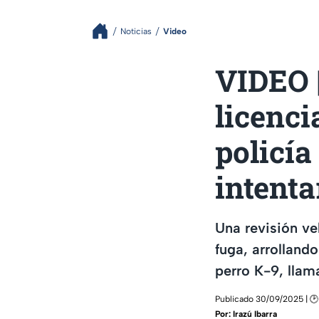
Noticias
Video
VIDEO |
licenci
policía
intenta
Una revisión ve
fuga, arrollando
perro K-9, llam
Publicado 30/09/2025 | 🕑
Por:
Irazú Ibarra