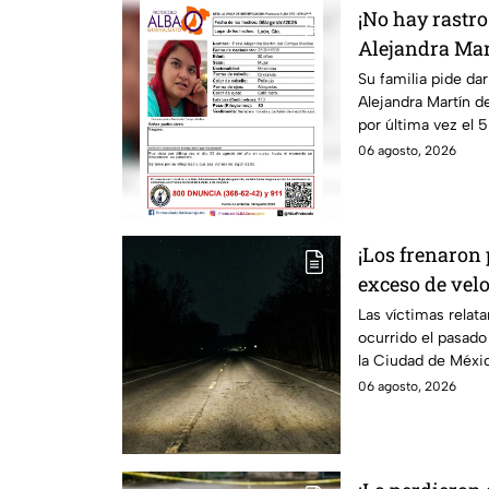
¡No hay rastro
Alejandra Mar
desaparecida 
Su familia pide da
Alejandra Martín d
por última vez el 5
06 agosto, 2026
¡Los frenaron
exceso de vel
Nuevo Laredo 
Las víctimas relat
ocurrido el pasad
asaltados en 
la Ciudad de Méxi
06 agosto, 2026