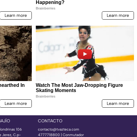
BAJÍO
CONTACTO
londrinas 106
contacto@tvazteca.com
e Jerez, C.p-
4777718800 | Conmutador