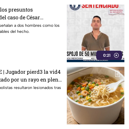
 los presuntos
del caso de César
to sabemos
 señalan a dos hombres como los
ables del hecho.
0:21
| Jugador pierd3 la vid4
zado por un rayo en pleno
olistas resultaron lesionados tras