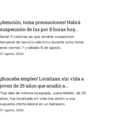
¡Atención, toma precauciones! Habrá
suspensión de luz por 8 horas hoy
viernes 7 y mañana sábado 8 de agosto
Serán 9 colonias las que tendrán suspensión
temporal de servicio eléctrico durante ocho horas
en 9 sitios
este viernes 7 y sábado 8 de agosto.
07 agosto, 2026
¡Buscaba empleo! Localizan s1n v1da a
joven de 25 años que acudió a
entrevista de trabajo falsa
Tras días de intensa búsqueda, Juana Mailén, de 25
años, fue localizada sin vida tras asistir a una
supuesta oferta laboral en un balneario.
07 agosto, 2026