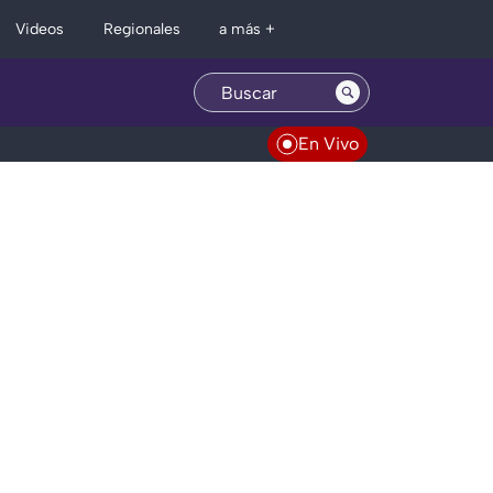
Regionales
Videos
a más +
En Vivo