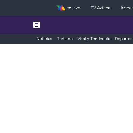
en vivo
TV Azteca
Aztec
Noticias
Turismo
Viral y Tendencia
Deportes