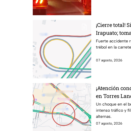
¡Cierre total! 
Irapuato; toma
Fuerte accidente r
trébol en la carret
07 agosto, 2026
¡Atención con
en Torres Lan
kilométricas a
Un choque en el b
intenso tráfico y f
alternas.
07 agosto, 2026