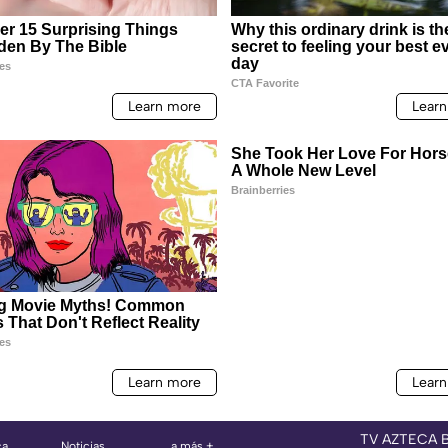
TV AZTECA 
ca
Noticias
a más +