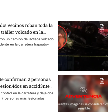
odo! Vecinos roban toda la
tráiler volcado en la
rapuato
ron un camión de lácteos volcado
idente en la carretera Irapuato-
 Se confirman 2 personas
 lesion4dos en accid3nte
rapuato; esto se sabe
l control en la carretera y deja dos
y 7 personas más lesionadas.