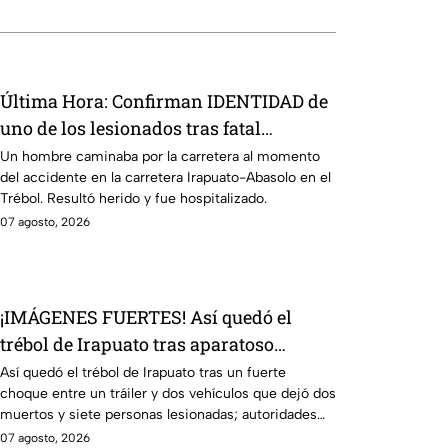
Última Hora: Confirman IDENTIDAD de
uno de los lesionados tras fatal
accid3nte en Irapuato
Un hombre caminaba por la carretera al momento
del accidente en la carretera Irapuato-Abasolo en el
Trébol. Resultó herido y fue hospitalizado.
07 agosto, 2026
¡IMÁGENES FUERTES! Así quedó el
trébol de Irapuato tras aparatoso
choque; hay mu3rtos y lesionados
Así quedó el trébol de Irapuato tras un fuerte
choque entre un tráiler y dos vehículos que dejó dos
muertos y siete personas lesionadas; autoridades
siguen en la zona
07 agosto, 2026