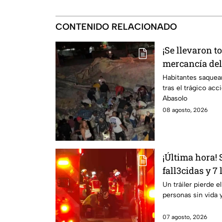
CONTENIDO RELACIONADO
¡Se llevaron t
mercancía del 
carretera de I
Habitantes saquea
tras el trágico acc
Abasolo
08 agosto, 2026
¡Última hora!
fall3cidas y 7
carretero en I
Un tráiler pierde e
personas sin vida 
07 agosto, 2026