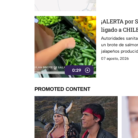
¡ALERTA por 
ligado a CHILE
27 estados
Autoridades sanita
un brote de salmon
jalapeños producid
07 agosto, 2026
0:29