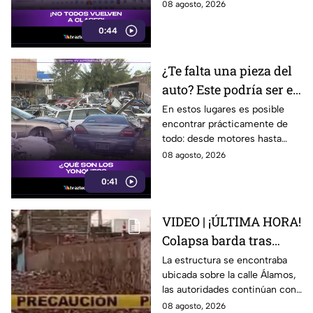
ser antes o después.
08 agosto, 2026
Guanajuato?
0:44
¿Te falta una pieza del
auto? Este podría ser el
lugar ideal para los
En estos lugares es posible
encontrar prácticamente de
automovilistas
todo: desde motores hasta
transmisores.
08 agosto, 2026
0:41
VIDEO | ¡ÚLTIMA HORA!
Colapsa barda tras
intensa lluvia en León;
La estructura se encontraba
ubicada sobre la calle Álamos,
¿hay personas
las autoridades continúan con
lesionadas?
las investigaciones.
08 agosto, 2026