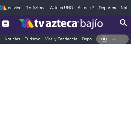
en vivo
TV Azteca
Azteca UNO
Azteca 7
Deportes
Notic
Noticias
Turismo
Viral y Tendencia
Deportes
Espectáculos
En Vivo