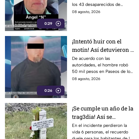
los 43 desaparecidos de
Ayotzinapa
08 agosto, 2026
0:29
¡Intentó huir con el
motín! Así detuvieron a
un presunto
De acuerdo con las
autoridades, el hombre robó
responsable de asaltar
50 mil pesos en Paseos de los
a su víctima en León
Insurgentes
08 agosto, 2026
0:26
¡Se cumple un año de la
trag3dia! Así se
recuerda el fuerte
En el incidente perdieron la
vida 6 personas, el recuerdo
accidente de un tren en
duele para los habitantes de la