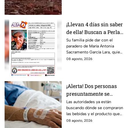
¡Llevan 4 días sin saber
de ella! Buscan a Perla
Alejandra Martín del
Su familia pide dar con el
paradero de María Antonia
Campo Medina,
Sacramento García Lara, quien
desaparecida en
fue vista por última vez el 4 de
08 agosto, 2026
Guanajuato
agosto.
¡Alerta! Dos personas
presuntamente se
encuentran delicadas
Las autoridades ya están
buscando dónde se compraron
por ingerir bebidas
las bebidas y el producto que
alcohólicas
causó la intoxicación.
08 agosto, 2026
adulteradas en Celaya: