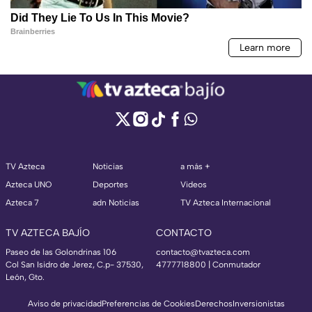
TV Azteca
Noticias
a más +
Azteca UNO
Deportes
Videos
Azteca 7
adn Noticias
TV Azteca Internacional
TV AZTECA BAJÍO
CONTACTO
Paseo de las Golondrinas 106
contacto@tvazteca.com
Col San Isidro de Jerez, C.p- 37530,
4777718800 | Conmutador
León, Gto.
Aviso de privacidad
Preferencias de Cookies
Derechos
Inversionistas