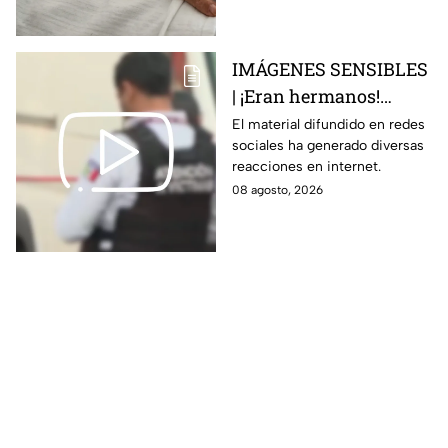
esto sabemos
IMÁGENES SENSIBLES
| ¡Eran hermanos!
Captan brut4l agresión
El material difundido en redes
sociales ha generado diversas
contra un hombre que
reacciones en internet.
perdió la vid4
08 agosto, 2026