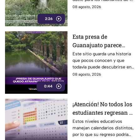
Irapuato
localidad.
08 agosto, 2026
2:26
Esta presa de
Guanajuato parece
haberse quedado
Este sitio guarda una historia
que pocos conocen y que
atrapada en el tiempo;
todavía puede descubrirse en
¿cuál es?
Guanajuato.
08 agosto, 2026
0:44
¡Atención! No todos los
estudiantes regresan a
clases; este es el
Estos niveles educativos
manejan calendarios distintos,
calendario escolar
por lo que su regreso podría
2026-2027; ¿afectará a