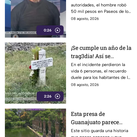
autoridades, el hombre robó
responsable de asaltar
50 mil pesos en Paseos de los
a su víctima en León
Insurgentes
08 agosto, 2026
0:26
¡Se cumple un año de la
trag3dia! Así se
recuerda el fuerte
En el incidente perdieron la
vida 6 personas, el recuerdo
accidente de un tren en
duele para los habitantes de la
Irapuato
localidad.
08 agosto, 2026
2:26
Esta presa de
Guanajuato parece
haberse quedado
Este sitio guarda una historia