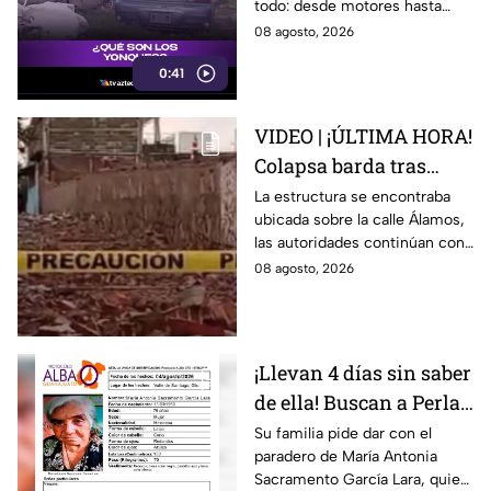
todo: desde motores hasta
transmisores.
08 agosto, 2026
0:41
VIDEO | ¡ÚLTIMA HORA!
Colapsa barda tras
intensa lluvia en León;
La estructura se encontraba
ubicada sobre la calle Álamos,
¿hay personas
las autoridades continúan con
lesionadas?
las investigaciones.
08 agosto, 2026
¡Llevan 4 días sin saber
de ella! Buscan a Perla
Alejandra Martín del
Su familia pide dar con el
paradero de María Antonia
Campo Medina,
Sacramento García Lara, quien