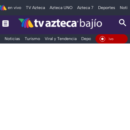
en vivo
TV Azteca
Azteca UNO
Azteca 7
Deportes
Notic
Noticias
Turismo
Viral y Tendencia
Deportes
Espectáculos
En Vivo