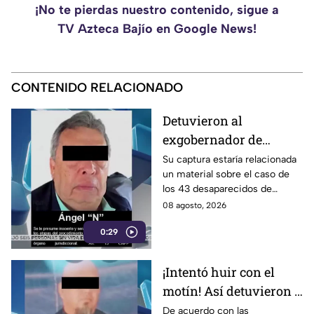
¡No te pierdas nuestro contenido, sigue a
TV Azteca Bajío en Google News!
CONTENIDO RELACIONADO
Detuvieron al
exgobernador de
Guerrero, Ángel
Su captura estaría relacionada
un material sobre el caso de
Aguirre Rivero
los 43 desaparecidos de
Ayotzinapa
08 agosto, 2026
0:29
¡Intentó huir con el
motín! Así detuvieron a
un presunto
De acuerdo con las