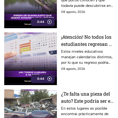
que pocos conocen y que
atrapada en el tiempo;
todavía puede descubrirse en
¿cuál es?
Guanajuato.
08 agosto, 2026
0:44
¡Atención! No todos los
estudiantes regresan a
clases; este es el
Estos niveles educativos
manejan calendarios distintos,
calendario escolar
por lo que su regreso podría
2026-2027; ¿afectará a
ser antes o después.
08 agosto, 2026
Guanajuato?
0:44
¿Te falta una pieza del
auto? Este podría ser el
lugar ideal para los
En estos lugares es posible
encontrar prácticamente de
automovilistas