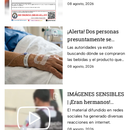
desaparecida en
fue vista por última vez el 4 de
08 agosto, 2026
Guanajuato
agosto.
¡Alerta! Dos personas
presuntamente se
encuentran delicadas
Las autoridades ya están
buscando dónde se compraron
por ingerir bebidas
las bebidas y el producto que
alcohólicas
causó la intoxicación.
08 agosto, 2026
adulteradas en Celaya:
esto sabemos
IMÁGENES SENSIBLES
| ¡Eran hermanos!
Captan brut4l agresión
El material difundido en redes
sociales ha generado diversas
contra un hombre que
reacciones en internet.
perdió la vid4
08 agosto, 2026