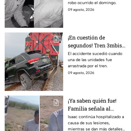
robo ocurrido el domingo.
negocio en León
09 agosto, 2026
¡En cuestión de
segundos! Tren 3mbiste
una camioneta en
El accidente sucedió cuando
una de las unidades fue
Guanajuato; este fue el
arrastrada por el tren.
saldo de las víct1mas
09 agosto, 2026
¡Ya saben quién fue!
Familia señala al
presunto responsable
Isaac continúa hospitalizado a
causa de sus lesiones,
de at4car a padre e hijo
mientras se dan más detalles