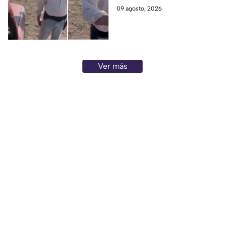
sobre el caso.
09 agosto, 2026
Ver más