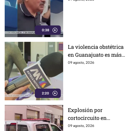
cuáles fueron las
razones
0:38
La violencia obstétrica
en Guanajuato es más
común de lo que cree y
09 agosto, 2026
casi nadie habla ella;
así es como la ejercen
2:20
Explosión por
cortocircuito en
registro subterráneo
09 agosto, 2026