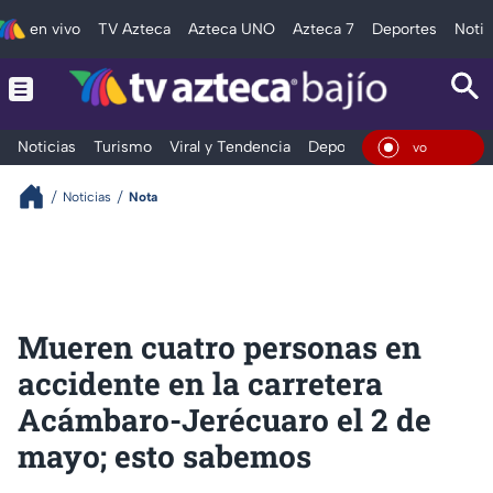
en vivo
TV Azteca
Azteca UNO
Azteca 7
Deportes
Notic
Noticias
Turismo
Viral y Tendencia
Deportes
Espectáculos
En Viv
Noticias
Nota
Mueren cuatro personas en
accidente en la carretera
Acámbaro-Jerécuaro el 2 de
mayo; esto sabemos