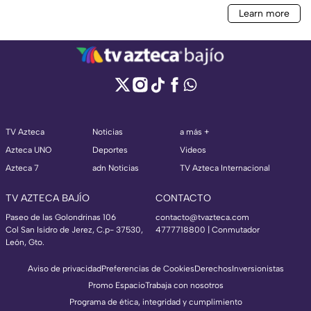
TV Azteca
Noticias
a más +
Azteca UNO
Deportes
Videos
Azteca 7
adn Noticias
TV Azteca Internacional
TV AZTECA BAJÍO
CONTACTO
Paseo de las Golondrinas 106
contacto@tvazteca.com
Col San Isidro de Jerez, C.p- 37530,
4777718800 | Conmutador
León, Gto.
Aviso de privacidad
Preferencias de Cookies
Derechos
Inversionistas
Promo Espacio
Trabaja con nosotros
Programa de ética, integridad y cumplimiento