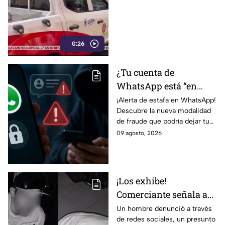
paraliza a los
ciudadanos en el
Centro de León (VIDEO)
0:26
¿Tu cuenta de
WhatsApp está “en
revisión”? Este mensaje
¡Alerta de estafa en WhatsApp!
Descubre la nueva modalidad
podría dejarte
de fraude que podría dejar tu
vulnerable ante
cuenta vulnerable. ¡No te
09 agosto, 2026
ESTAFAS si no tienes
pierdas los detalles!
cuidado
¡Los exhibe!
Comerciante señala a
dos hombres de un
Un hombre denunció a través
de redes sociales, un presunto
presunto robo a un