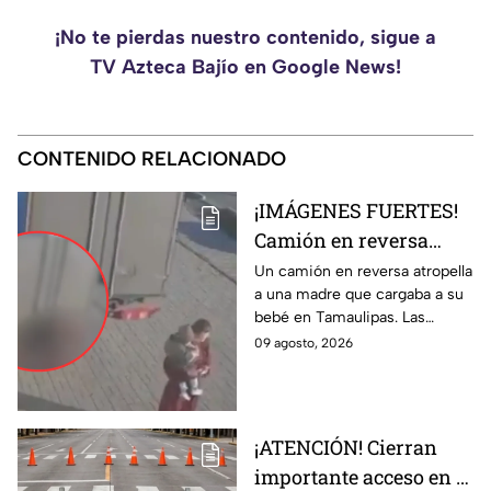
¡No te pierdas nuestro contenido, sigue a
TV Azteca Bajío en Google News!
CONTENIDO RELACIONADO
¡IMÁGENES FUERTES!
Camión en reversa
ATR0PELLA a madre
Un camión en reversa atropella
a una madre que cargaba a su
que cargaba a su BEBÉ
bebé en Tamaulipas. Las
y les pasa por encima;
fuertes imágenes captadas por
09 agosto, 2026
así ocurrió
una cámara de vigilancia.
¡ATENCIÓN! Cierran
importante acceso en el