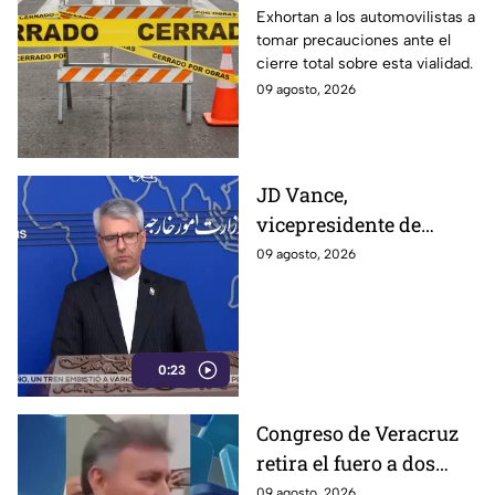
Eje Metropolitano en
Exhortan a los automovilistas a
tomar precauciones ante el
León; ¿cuál es el
cierre total sobre esta vialidad.
motivo?
09 agosto, 2026
JD Vance,
vicepresidente de
Estados Unidos,
09 agosto, 2026
aseguran que el
gobierno de Irán busca
que la gu3rra continúe
0:23
Congreso de Veracruz
retira el fuero a dos
alcaldes; revelan
09 agosto, 2026