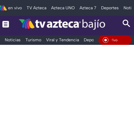
en vivo
TV Azteca
Azteca UNO
Azteca 7
Deportes
Notic
Noticias
Turismo
Viral y Tendencia
Deportes
Espectáculos
En Vivo