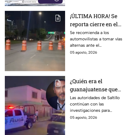
¡ÚLTIMA HORA! Se
reporta cierre en el
Distribuidor Juan
Se recomienda a los
automovilistas a tomar vías
Pablo II en León; esto
alternas ante el
sabemos
congestionamiento que se
05 agosto, 2026
reporta en la zona.
¿Quién era el
guanajuatense que
perdió la vid4 tras una
Las autoridades de Saltillo
continúan con las
riña familiar con un
investigaciones para
extranjero? Esto
esclarecer el caso.
05 agosto, 2026
sabemos