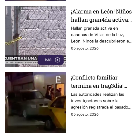
¡Alarma en León! N1ños
hallan gran4da activa
junto a la portería de
Hallan granada activa en
canchas de Villas de la Luz,
una cancha
León. Niños la descubrieron en
la portería; Autoridades
05 agosto, 2026
aseguraron la zona el 1 de
1:38
agosto.
¡Conflicto familiar
termina en trag3dia!
Extranjero priva de la
Las autoridades realizan las
investigaciones sobre la
vida a sus exsuegros y
agresión registrada el pasado
excuñada: uno era de
martes 4 de agosto.
05 agosto, 2026
Guanajuato