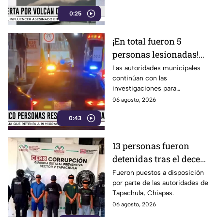
0:25
¡En total fueron 5
personas lesionadas!
Esto sabemos sobre el
Las autoridades municipales
continúan con las
estado de salud de los
investigaciones para
afectados en la
esclarecer el hecho.
06 agosto, 2026
Estación Delta en León
0:43
13 personas fueron
detenidas tras el deceso
de un menor; esto
Fueron puestos a disposición
por parte de las autoridades de
sabemos
Tapachula, Chiapas.
06 agosto, 2026