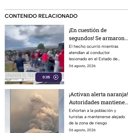
CONTENIDO RELACIONADO
¡En cuestión de
segundos! Se armaron
de pantalones en plena
El hecho ocurrió mientras
atendían al conductor
rapiña
lesionado en el Estado de
México
06 agosto, 2026
0:35
¡Activan alerta naranja!
Autoridades mantienen
monitoreo ante la
Exhortan a la población y
turistas a mantenerse alejado
actividad volcánica
de la zona de riesgo
06 agosto, 2026