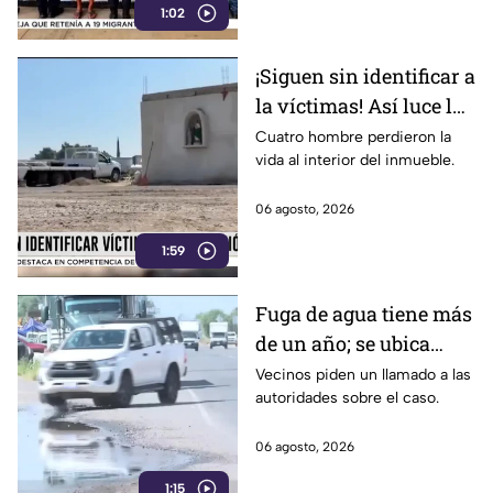
1:02
¡Siguen sin identificar a
la víctimas! Así luce la
zona tras una fuerte
Cuatro hombre perdieron la
vida al interior del inmueble.
3xplosión una pensión
en Jalisco
06 agosto, 2026
1:59
Fuga de agua tiene más
de un año; se ubica
rumbo a la salida a
Vecinos piden un llamado a las
autoridades sobre el caso.
Cuerámaro
06 agosto, 2026
1:15