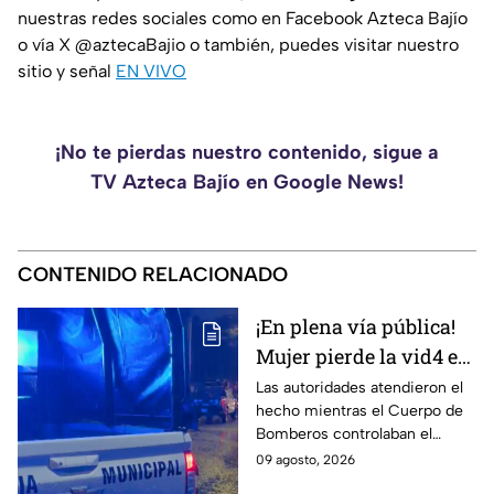
nuestras redes sociales como en Facebook Azteca Bajío
o vía X @aztecaBajio o también, puedes visitar nuestro
sitio y señal
EN VIVO
¡No te pierdas nuestro contenido, sigue a
TV Azteca Bajío en Google News!
CONTENIDO RELACIONADO
¡En plena vía pública!
Mujer pierde la vid4 e
incendian casa en la
Las autoridades atendieron el
hecho mientras el Cuerpo de
colonia León I
Bomberos controlaban el
siniestro.
09 agosto, 2026