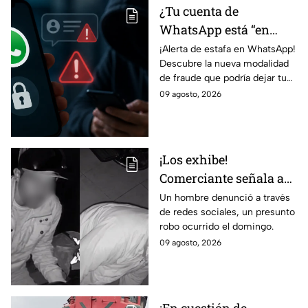
¿Tu cuenta de
WhatsApp está “en
revisión”? Este mensaje
¡Alerta de estafa en WhatsApp!
Descubre la nueva modalidad
podría dejarte
de fraude que podría dejar tu
vulnerable ante
cuenta vulnerable. ¡No te
09 agosto, 2026
ESTAFAS si no tienes
pierdas los detalles!
cuidado
¡Los exhibe!
Comerciante señala a
dos hombres de un
Un hombre denunció a través
de redes sociales, un presunto
presunto robo a un
robo ocurrido el domingo.
negocio en León
09 agosto, 2026