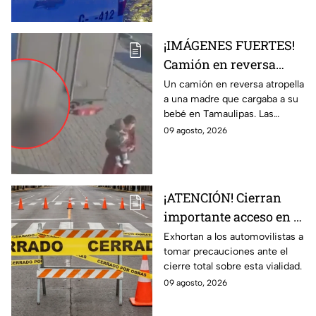
¡IMÁGENES FUERTES!
Camión en reversa
ATR0PELLA a madre
Un camión en reversa atropella
a una madre que cargaba a su
que cargaba a su BEBÉ
bebé en Tamaulipas. Las
y les pasa por encima;
fuertes imágenes captadas por
09 agosto, 2026
así ocurrió
una cámara de vigilancia.
¡ATENCIÓN! Cierran
importante acceso en el
Eje Metropolitano en
Exhortan a los automovilistas a
tomar precauciones ante el
León; ¿cuál es el
cierre total sobre esta vialidad.
motivo?
09 agosto, 2026