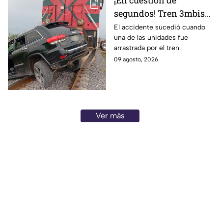
¡En cuestión de
segundos! Tren 3mbiste
una camioneta en
El accidente sucedió cuando
una de las unidades fue
Guanajuato; este fue el
arrastrada por el tren.
saldo de las víct1mas
09 agosto, 2026
Ver más