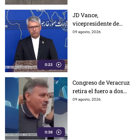
JD Vance,
vicepresidente de
Estados Unidos,
09 agosto, 2026
aseguran que el
gobierno de Irán busca
que la gu3rra continúe
0:23
Congreso de Veracruz
retira el fuero a dos
alcaldes; revelan
09 agosto, 2026
cuáles fueron las
razones
0:38