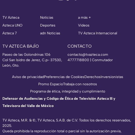
TV Azteca
Noticias
a más +
Azteca UNO
Deportes
Videos
Azteca 7
adn Noticias
TV Azteca Internacional
TV AZTECA BAJÍO
CONTACTO
Paseo de las Golondrinas 106
contacto@tvazteca.com
Col San Isidro de Jerez, C.p- 37530,
4777718800 | Conmutador
León, Gto.
Aviso de privacidad
Preferencias de Cookies
Derechos
Inversionistas
Promo Espacio
Trabaja con nosotros
Programa de ética, integridad y cumplimiento
Defensor de Audiencias y Código de Ética de Televisión Azteca III y
Televisora del Valle de México
TV Azteca, M.R. & ©, TV Azteca, S.A.B. de C.V. Todos los derechos reservados,
2025.
Queda prohibida la reproducción total o parcial sin la autorización previa,