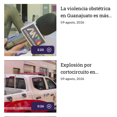
La violencia obstétrica
en Guanajuato es más
común de lo que cree y
09 agosto, 2026
casi nadie habla ella;
así es como la ejercen
2:20
Explosión por
cortocircuito en
registro subterráneo
09 agosto, 2026
paraliza a los
ciudadanos en el
Centro de León (VIDEO)
0:26