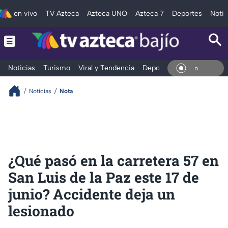
en vivo
TV Azteca
Azteca UNO
Azteca 7
Deportes
Notic
Noticias
Turismo
Viral y Tendencia
Deportes
Espectáculos
En Vi
Noticias
Nota
¿Qué pasó en la carretera 57 en
San Luis de la Paz este 17 de
junio? Accidente deja un
lesionado