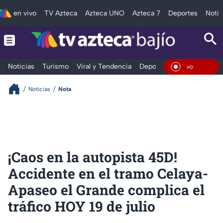
en vivo
TV Azteca
Azteca UNO
Azteca 7
Deportes
Notic
Noticias
Turismo
Viral y Tendencia
Deportes
Espectáculos
En Vi
Noticias
Nota
¡Caos en la autopista 45D!
Accidente en el tramo Celaya-
Apaseo el Grande complica el
tráfico HOY 19 de julio