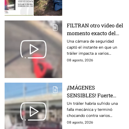
años, desaparecido desde
febrero de 2026.
FILTRAN otro video del
momento exacto del
brut4l choque de un
Una cámara de seguridad
captó el instante en que un
tráiler en
tráiler impacta a varios
Aguascalientes
vehículos detenidos.
08 agosto, 2026
¡IMÁGENES
SENSIBLES! Fuerte
choque de tráiler deja
Un tráiler habría sufrido una
falla mecánica y terminó
una brut4l carambola
chocando contra varios
en Aguascalientes
vehículos.
08 agosto, 2026