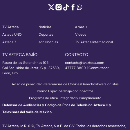
TV Azteca
Noticias
a más +
Azteca UNO
Deportes
Videos
Azteca 7
adn Noticias
TV Azteca Internacional
TV AZTECA BAJÍO
CONTACTO
Paseo de las Golondrinas 106
contacto@tvazteca.com
Col San Isidro de Jerez, C.p- 37530,
4777718800 | Conmutador
León, Gto.
Aviso de privacidad
Preferencias de Cookies
Derechos
Inversionistas
Promo Espacio
Trabaja con nosotros
Programa de ética, integridad y cumplimiento
Defensor de Audiencias y Código de Ética de Televisión Azteca III y
Televisora del Valle de México
TV Azteca, M.R. & ©, TV Azteca, S.A.B. de C.V. Todos los derechos reservados,