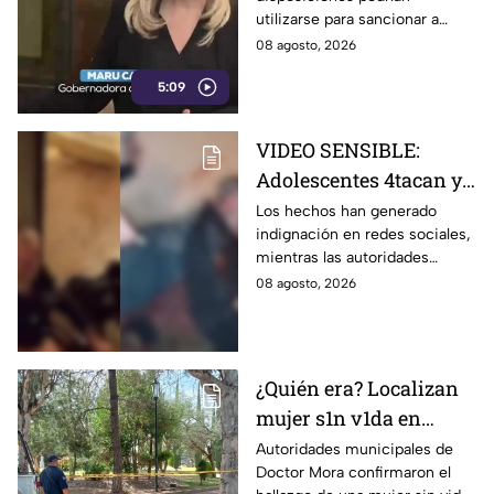
lineamientos para la
utilizarse para sancionar a
libertad de expresión
medios y periodistas críticos
08 agosto, 2026
5:09
VIDEO SENSIBLE:
Adolescentes 4tacan y
quem4n a un abuelito
Los hechos han generado
indignación en redes sociales,
dentro de su casa
mientras las autoridades
investigan las circunstancias
08 agosto, 2026
del accidente.
¿Quién era? Localizan
mujer s1n v1da en
pleno centro histórico;
Autoridades municipales de
Doctor Mora confirmaron el
esto se sabe