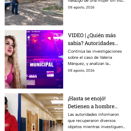
hallazgo de una mujer sin vida
en la Alameda Municipal.
08 agosto, 2026
VIDEO | ¿Quién más
sabía? Autoridades
investigan a 2 o 3
Continúa las investigaciones
sobre el caso de Valeria
personas más en el
Márquez, y analizan la
caso de Valeria
participación de otras
08 agosto, 2026
Márquez
personas sobre el hecho.
¡Hasta se enojó!
Detienen a hombre
dentro de una
Las autoridades informaron
que recuperaron diversos
secundaria de
objetos mientras investiguen
Guanajuato; así sucedió