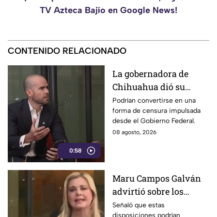
TV Azteca Bajío en Google News!
CONTENIDO RELACIONADO
La gobernadora de
Chihuahua dió su
postura sobre los
Podrían convertirse en una
forma de censura impulsada
nuevos lineamientos
desde el Gobierno Federal.
que podría afectar la
08 agosto, 2026
libertad de expresión
0:58
Maru Campos Galván
advirtió sobre los
riesgos de los nuevos
Señaló que estas
disposiciones podrían