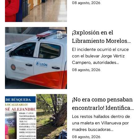
las causas del incidente.
08 agosto, 2026
¡3xplosión en el
Libramiento Morelos
en León! Genera la
El incidente ocurrió el cruce
con el bulevar Jorge Vértiz
movilización de los
Campero, autoridades
cuerpos de emergencia;
acordonaron la zona.
08 agosto, 2026
esto sabemos
¡No era como pensaban
encontrarlo! Identifican
a menor de 17 años s1n
Los restos hallados dentro de
una maleta en Villanueva por
v1da dentro de una
madres buscadoras
maleta
pertenecen a un menor de 17
08 agosto, 2026