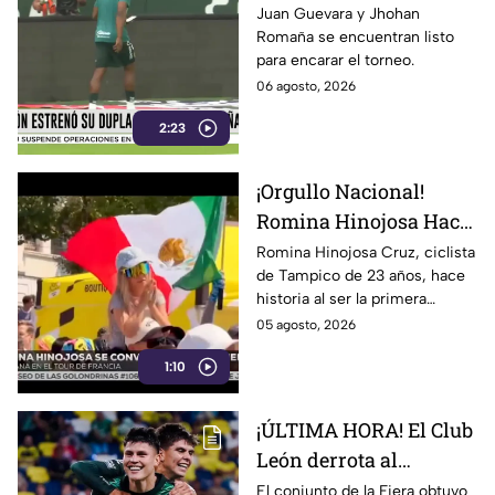
colombiana del Club
Juan Guevara y Jhohan
Romaña se encuentran listo
León de cara al
para encarar el torneo.
Apertura 2026
06 agosto, 2026
2:23
¡Orgullo Nacional!
Romina Hinojosa Hace
Historia en el Tour de
Romina Hinojosa Cruz, ciclista
de Tampico de 23 años, hace
Francia Femenil 2026
historia al ser la primera
mexicana en correr el Tour de
05 agosto, 2026
Francia Femenil en la era
1:10
moderna.
¡ÚLTIMA HORA! El Club
León derrota al
Nashville SC en la
El conjunto de la Fiera obtuvo