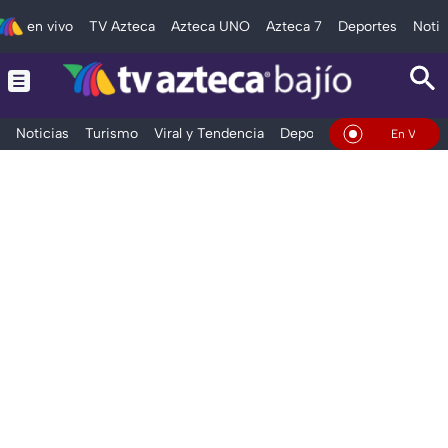
en vivo
TV Azteca
Azteca UNO
Azteca 7
Deportes
Notic
Noticias
Turismo
Viral y Tendencia
Deportes
Espectáculos
En Vivo