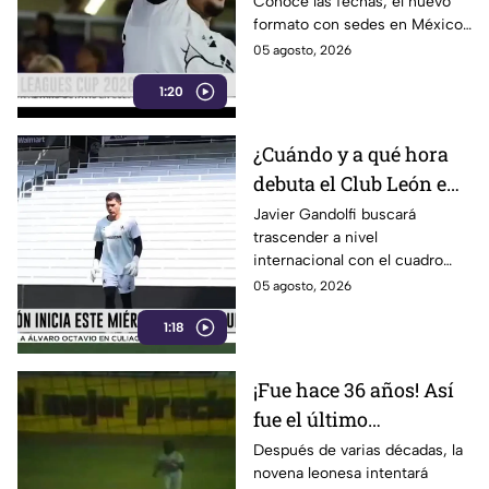
Conoce las fechas, el nuevo
con histórico formato
formato con sedes en México
y el calendario de partidos
05 agosto, 2026
entre clubes de la Liga MX y la
1:20
MLS.
¿Cuándo y a qué hora
debuta el Club León en
Leagues Cup? Esto
Javier Gandolfi buscará
trascender a nivel
sabemos
internacional con el cuadro
verdiblanco
05 agosto, 2026
1:18
¡Fue hace 36 años! Así
fue el último
campeonato de Bravos
Después de varias décadas, la
novena leonesa intentará
de León