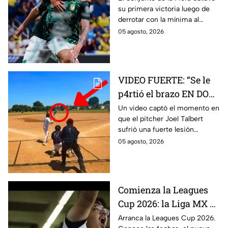
su primera victoria luego de
Leagues Cup; este fue el
derrotar con la mínima al
resultado
cuadro de la MLS.
05 agosto, 2026
VIDEO FUERTE: “Se le
p4rtió el brazo EN DOS”
Pitcher sufre brut4l
Un video captó el momento en
que el pitcher Joel Talbert
lesión durante
sufrió una fuerte lesión
lanzamiento y queda
durante un lanzamiento en un
05 agosto, 2026
fuera del juego
partido de béisbol.
Comienza la Leagues
Cup 2026: la Liga MX y
la MLS se enfrentan
Arranca la Leagues Cup 2026.