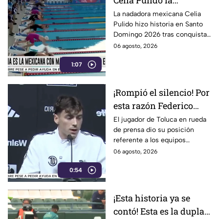
Celia Pulido la
nadadora leonesa hace
La nadadora mexicana Celia
Pulido hizo historia en Santo
historia en los Juegos
Domingo 2026 tras conquistar
Centroamericanos
11 medallas en una sola edición.
06 agosto, 2026
Conoce todos los detalles.
1:07
¡Rompió el silencio! Por
esta razón Federico
Viñas no vino al Club
El jugador de Toluca en rueda
de prensa dio su posición
León
referente a los equipos
mexicanos.
06 agosto, 2026
0:54
¡Esta historia ya se
contó! Esta es la dupla