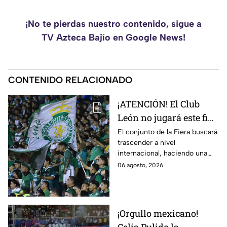
¡No te pierdas nuestro contenido, sigue a
TV Azteca Bajío en Google News!
CONTENIDO RELACIONADO
¡ATENCIÓN! El Club
León no jugará este fin
de semana en la Liga
El conjunto de la Fiera buscará
trascender a nivel
MX; ¿cuándo vuelve?
internacional, haciendo una
pausa en la liga.
06 agosto, 2026
¡Orgullo mexicano!