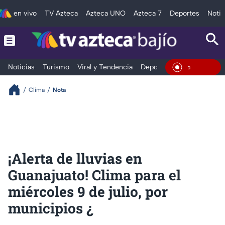
en vivo
TV Azteca
Azteca UNO
Azteca 7
Deportes
Notic
Noticias
Turismo
Viral y Tendencia
Deportes
Espectáculos
En Vivo
Clima
Nota
¡Alerta de lluvias en
Guanajuato! Clima para el
miércoles 9 de julio, por
municipios ¿