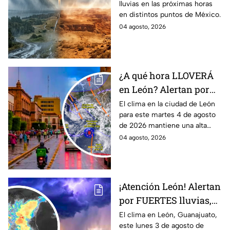
lluvias en las próximas horas
¿afectará a Guanajuato?
en distintos puntos de México.
04 agosto, 2026
¿A qué hora LLOVERÁ
en León? Alertan por
ALTA probabilidad de
El clima en la ciudad de León
para este martes 4 de agosto
lluvia HOY martes, por
de 2026 mantiene una alta
inestabilidad
probabilidad de lluvia, de
04 agosto, 2026
atmosférica
acuerdo con el SMN.
¡Atención León! Alertan
por FUERTES lluvias,
tormentas y posible
El clima en León, Guanajuato,
este lunes 3 de agosto de
granizo en Guanajuato