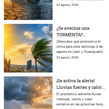
y que cambiarán el
cómo podría cambiar el clima
02 agosto, 2026
clima en el mundo
y sus posibles efectos
catastróficos.
¿Se avecina una
TORMENTA?
Aumentan las
¡Descubre qué pronostica el
clima para este domingo 2 de
posibilidad de
agosto en León y Guanajuato!
LLUVIAS FUERTES en
Desde una mañana
02 agosto, 2026
León, Gto., hoy 2 de
parcialmente nublada hasta
agosto: reporte EN VIVO
posibles chubascos.
¡Se activa la alerta!
Lluvias fuertes y calor
extremo en gran parte
El pronóstico advierte lluvias
intensas, viento y calor
de México; ¿afectará a
extremo en las próximas horas
Guanajuato?