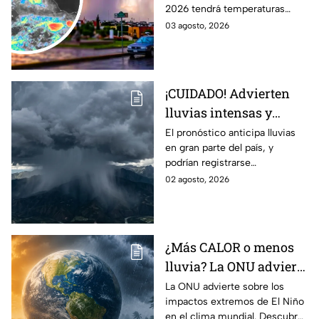
2026 tendrá temperaturas
HOY lunes: HORA
cálidas, posibles lluvias
03 agosto, 2026
EXACTA
fuertes, tormentas eléctricas y
caída de granizo.
¡CUIDADO! Advierten
lluvias intensas y
fuertes rachas de
El pronóstico anticipa lluvias
en gran parte del país, y
viento en México;
podrían registrarse
¿cómo afectará a
afectaciones por las
02 agosto, 2026
Guanajuato?
precipitaciones.
¿Más CALOR o menos
lluvia? La ONU advierte
por los efectos
La ONU advierte sobre los
impactos extremos de El Niño
EXTREMOS de ‘El Niño’
en el clima mundial. Descubre