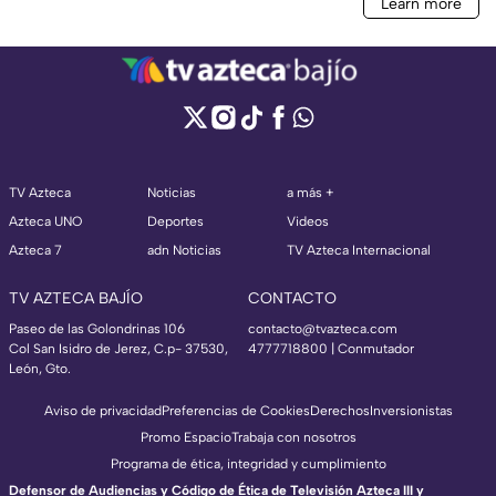
TV Azteca
Noticias
a más +
Azteca UNO
Deportes
Videos
Azteca 7
adn Noticias
TV Azteca Internacional
TV AZTECA BAJÍO
CONTACTO
Paseo de las Golondrinas 106
contacto@tvazteca.com
Col San Isidro de Jerez, C.p- 37530,
4777718800 | Conmutador
León, Gto.
Aviso de privacidad
Preferencias de Cookies
Derechos
Inversionistas
Promo Espacio
Trabaja con nosotros
Programa de ética, integridad y cumplimiento
Defensor de Audiencias y Código de Ética de Televisión Azteca III y