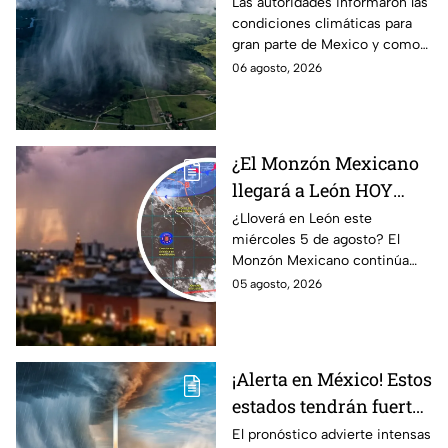
azotará en varios
Las autoridades informaron las
condiciones climáticas para
estado; ¿afectará a
gran parte de Mexico y como
Guanajuato?
afectará a la entidad.
06 agosto, 2026
¿El Monzón Mexicano
llegará a León HOY
miércoles? Esto dice el
¿Lloverá en León este
miércoles 5 de agosto? El
pronóstico para este 5
Monzón Mexicano continúa
de agosto
afectando a varios estados del
05 agosto, 2026
país, pero ¿Llegará a
Guanajuato?
¡Alerta en México! Estos
estados tendrán fuertes
precipitaciones;
El pronóstico advierte intensas