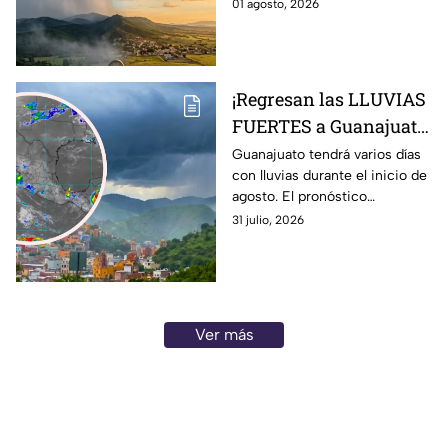
en gran parte del país.
01 agosto, 2026
¡Regresan las LLUVIAS
FUERTES a Guanajuato!
Pronostican varios
Guanajuato tendrá varios días
con lluvias durante el inicio de
días con chubascos y
agosto. El pronóstico
tormentas del 1 al 4 de
contempla chubascos fuertes,
31 julio, 2026
AGOSTO: esto se espera
tormentas eléctricas y viento.
Ver más