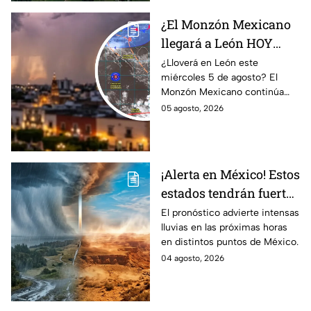
¿El Monzón Mexicano
llegará a León HOY
miércoles? Esto dice el
¿Lloverá en León este
miércoles 5 de agosto? El
pronóstico para este 5
Monzón Mexicano continúa
de agosto
afectando a varios estados del
05 agosto, 2026
país, pero ¿Llegará a
Guanajuato?
¡Alerta en México! Estos
estados tendrán fuertes
precipitaciones;
El pronóstico advierte intensas
lluvias en las próximas horas
¿afectará a Guanajuato?
en distintos puntos de México.
04 agosto, 2026