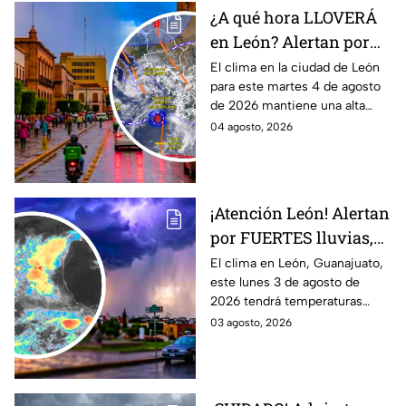
¿A qué hora LLOVERÁ
en León? Alertan por
ALTA probabilidad de
El clima en la ciudad de León
para este martes 4 de agosto
lluvia HOY martes, por
de 2026 mantiene una alta
inestabilidad
probabilidad de lluvia, de
04 agosto, 2026
atmosférica
acuerdo con el SMN.
¡Atención León! Alertan
por FUERTES lluvias,
tormentas y posible
El clima en León, Guanajuato,
este lunes 3 de agosto de
granizo en Guanajuato
2026 tendrá temperaturas
HOY lunes: HORA
cálidas, posibles lluvias
03 agosto, 2026
EXACTA
fuertes, tormentas eléctricas y
caída de granizo.