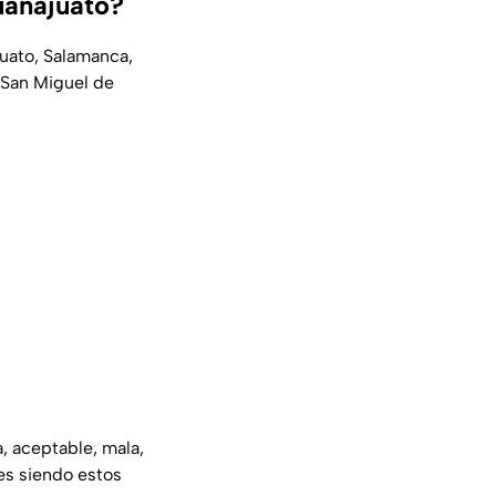
uanajuato?
puato, Salamanca,
y San Miguel de
a, aceptable, mala,
es siendo estos