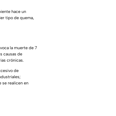
biente hace un
ier tipo de quema,
ovoca la muerte de 7
es causas de
ias crónicas.
xcesivo de
dustriales;
e se realicen en