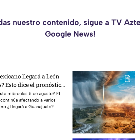
rdas nuestro contenido, sigue a TV Azte
Google News!
xicano llegará a León
? Esto dice el pronóstico
 agosto
ste miércoles 5 de agosto? El
ontinúa afectando a varios
pero ¿Llegará a Guanajuato?