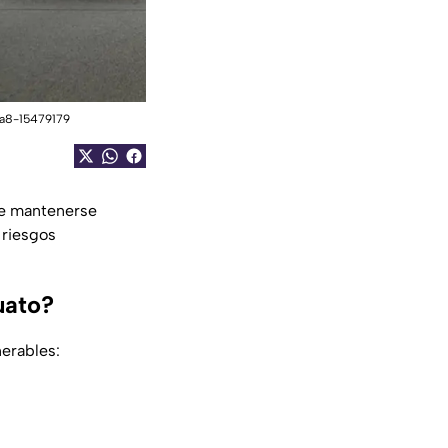
eva8-15479179
te mantenerse
 riesgos
uato?
nerables: