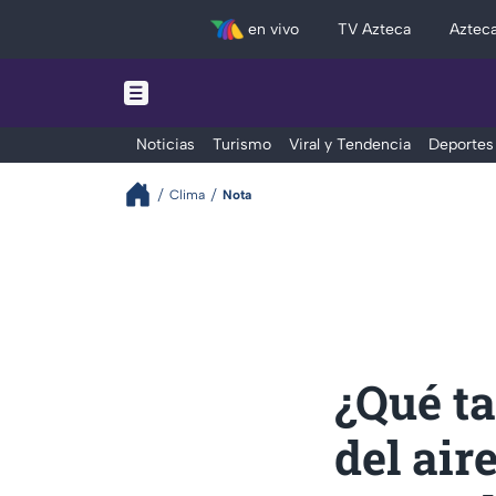
en vivo
TV Azteca
Aztec
Noticias
Turismo
Viral y Tendencia
Deportes
Clima
Nota
¿Qué ta
del air