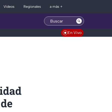
Regionales
Videos
a más +
En Vivo
lidad
 de