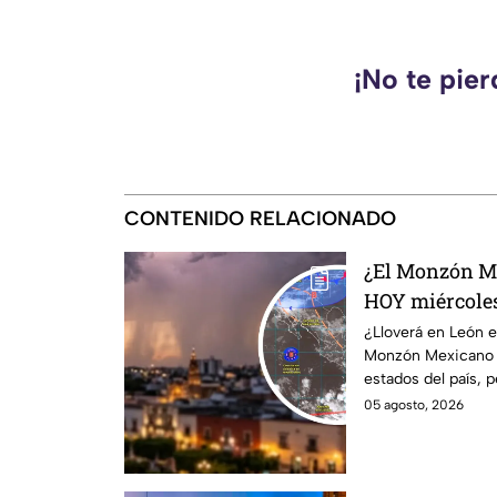
¡No te pie
CONTENIDO RELACIONADO
¿El Monzón Me
HOY miércoles
para este 5 de
¿Lloverá en León e
Monzón Mexicano c
estados del país, 
05 agosto, 2026