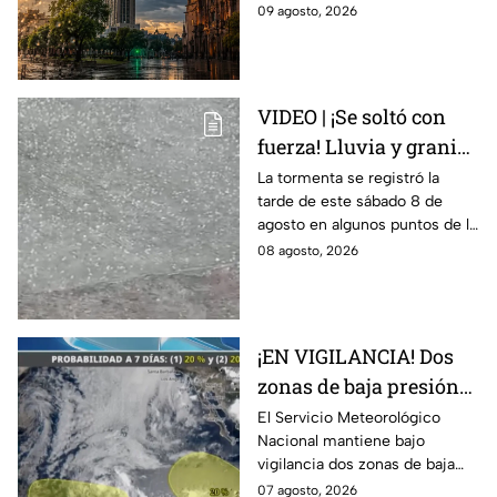
agosto. Temperaturas,
09 agosto, 2026
probabilidad de lluvia y más
detalles que no puedes
perderte.
VIDEO | ¡Se soltó con
fuerza! Lluvia y granizo
sorprenden a
La tormenta se registró la
tarde de este sábado 8 de
habitantes de León;
agosto en algunos puntos de la
¿seguirá la tormenta?
ciudad.
08 agosto, 2026
¡EN VIGILANCIA! Dos
zonas de baja presión
podrían convertirse en
El Servicio Meteorológico
Nacional mantiene bajo
ciclones; ¿se acercan a
vigilancia dos zonas de baja
México?
presión en el Pacífico, debido a
07 agosto, 2026