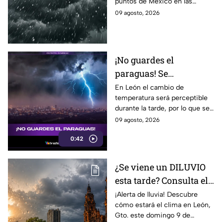
puntos de México en las
Guanajuato?
próximas horas.
09 agosto, 2026
¡No guardes el
paraguas! Se
pronostican lluvias y
En León el cambio de
temperatura será perceptible
chubascos fuertes en
durante la tarde, por lo que se
Guanajuato para esta
recomienda tomar
09 agosto, 2026
semana
precauciones ante posibles
0:42
chubascos.
¿Se viene un DILUVIO
esta tarde? Consulta el
reporte del CLIMA en
¡Alerta de lluvia! Descubre
cómo estará el clima en León,
León, Gto., hoy
Gto. este domingo 9 de
domingo 9 de agosto