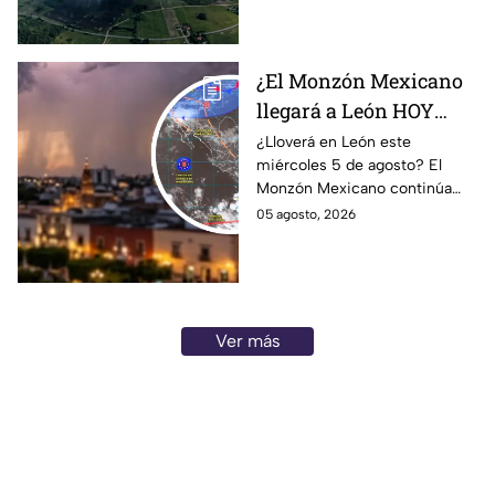
¿El Monzón Mexicano
llegará a León HOY
miércoles? Esto dice el
¿Lloverá en León este
miércoles 5 de agosto? El
pronóstico para este 5
Monzón Mexicano continúa
de agosto
afectando a varios estados del
05 agosto, 2026
país, pero ¿Llegará a
Guanajuato?
Ver más