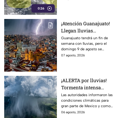
que podrían evolucionar a
0:26
ciclones tropicales.
¡Atención Guanajuato!
Llegan lluvias
FUERTES este fin de
Guanajuato tendrá un fin de
semana con lluvias, pero el
semana: ALERTAN por
domingo 9 de agosto se
DESCARGAS
esperan las precipitaciones
07 agosto, 2026
ELÉCTRICAS y posible
más fuertes.
GRANIZO
¡ALERTA por lluvias!
Tormenta intensa
azotará en varios
Las autoridades informaron las
condiciones climáticas para
estado; ¿afectará a
gran parte de Mexico y como
Guanajuato?
afectará a la entidad.
06 agosto, 2026