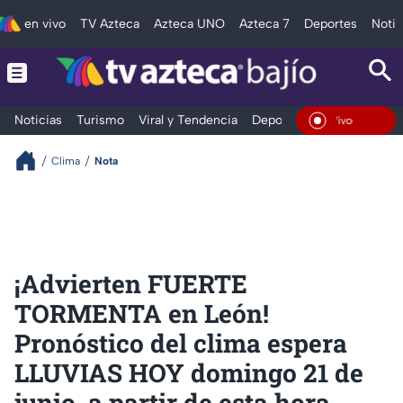
en vivo
TV Azteca
Azteca UNO
Azteca 7
Deportes
Notic
Noticias
Turismo
Viral y Tendencia
Deportes
Espectáculos
En Vivo
Clima
Nota
¡Advierten FUERTE
TORMENTA en León!
Pronóstico del clima espera
LLUVIAS HOY domingo 21 de
junio, a partir de esta hora