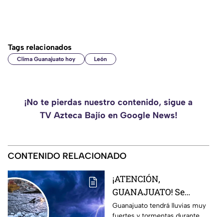
Tags relacionados
Clima Guanajuato hoy
León
¡No te pierdas nuestro contenido, sigue a
TV Azteca Bajío en Google News!
CONTENIDO RELACIONADO
¡ATENCIÓN,
GUANAJUATO! Se
esperan LLUVIAS MUY
Guanajuato tendrá lluvias muy
fuertes y tormentas durante