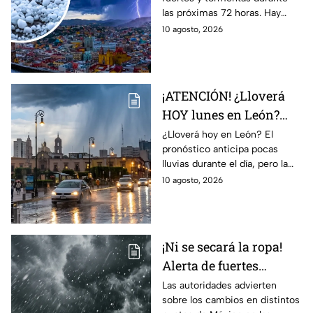
FUERTES y tormentas
las próximas 72 horas. Hay
en las próximas 72
posibilidad de granizo,
10 agosto, 2026
horas; así estará el
actividad eléctrica y rachas de
clima
viento.
¡ATENCIÓN! ¿Lloverá
HOY lunes en León?
Esta es la hora en que
¿Lloverá hoy en León? El
pronóstico anticipa pocas
podría desatarse la
lluvias durante el día, pero la
TORMENTA en la
probabilidad aumenta por la
10 agosto, 2026
ciudad
tarde-noche.
¡Ni se secará la ropa!
Alerta de fuertes
lluvias, granizo y calor
Las autoridades advierten
sobre los cambios en distintos
en México; ¿afectará a