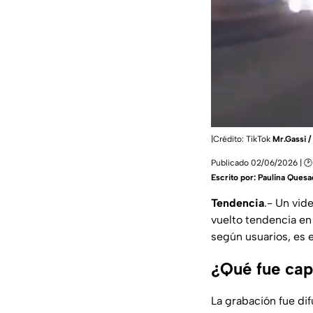
|Crédito: TikTok
Mr.Gassi /
Publicado 02/06/2026 | 🕑
Escrito por:
Paulina Quesa
Tendencia
.- Un vid
vuelto tendencia en
según usuarios, es 
¿Qué fue cap
La grabación fue di