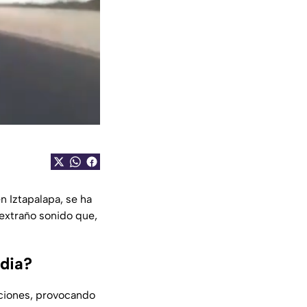
n Iztapalapa, se ha
 extraño sonido que,
rdia?
cciones, provocando