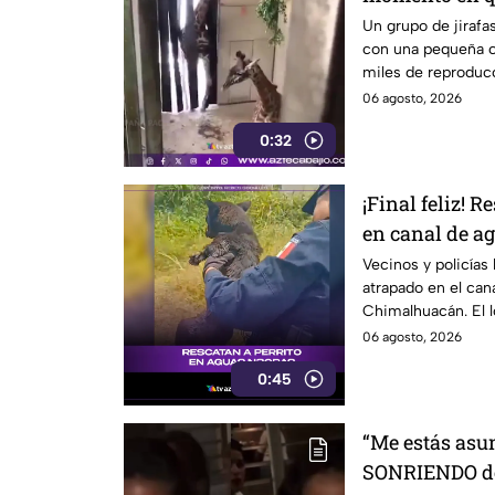
conoce a su n
Un grupo de jirafas
con una pequeña c
miles de reproducc
familia.
06 agosto, 2026
0:32
¡Final feliz! 
en canal de a
Chimalhuacá
Vecinos y policías 
atrapado en el can
Chimalhuacán. El l
veterinaria.
06 agosto, 2026
0:45
“Me estás asu
SONRIENDO d