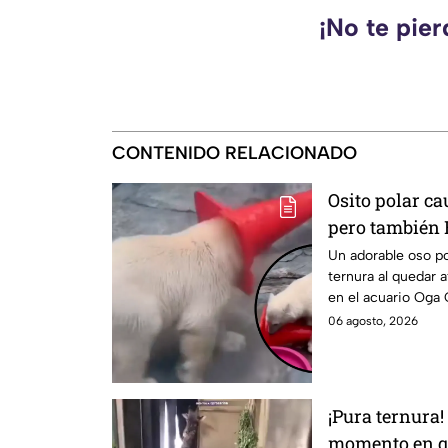
¡No te pie
CONTENIDO RELACIONADO
Osito polar c
pero también
al “ATORARSE”
Un adorable oso p
ternura al quedar 
VIDEO
en el acuario Oga
06 agosto, 2026
¡Pura ternura!
momento en qu