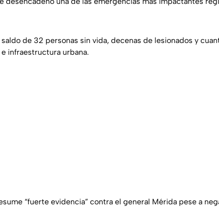
e desencadenó una de las emergencias más impactantes regis
n saldo de 32 personas sin vida, decenas de lesionados y cuan
 e infraestructura urbana.
esume “fuerte evidencia” contra el general Mérida pese a neg