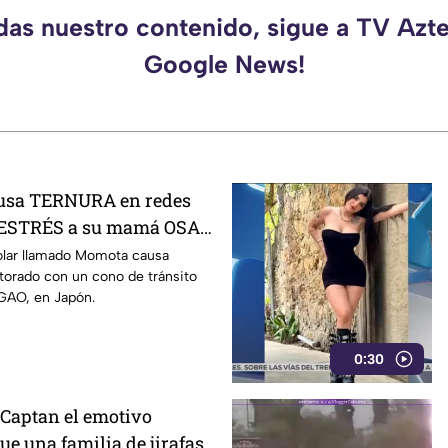
rdas nuestro contenido, sigue a TV Azte
Google News!
ausa TERNURA en redes
 ESTRÉS a su mamá OSA
 con cono de tránsito:
olar llamado Momota causa
atorado con un cono de tránsito
 GAO, en Japón.
0:30
 Captan el emotivo
e una familia de jirafas