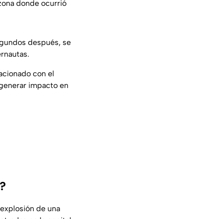
 zona donde ocurrió
Segundos después, se
ernautas.
acionado con el
 generar impacto en
a?
 explosión de una