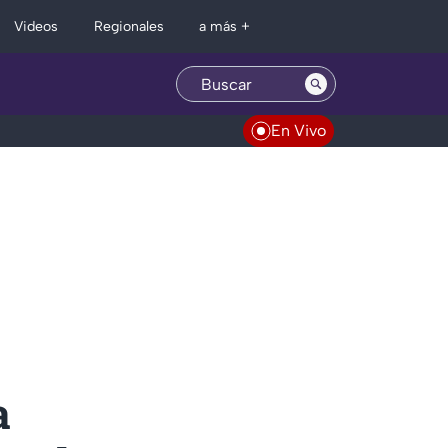
Regionales
Videos
a más +
En Vivo
a