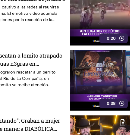
ueva integrante
 cautivó a las redes al reunirse
ría. El emotivo video acumula
iones por la reacción de la
0:20
Rescatan a lomito atrapado
guas n3gras en
n
lograron rescatar a un perrito
al Río de La Compañía, en
omito ya recibe atención
0:38
ntando”: Graban a mujer
e manera DIABÓLICA