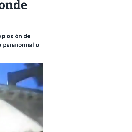
donde
explosión de
o paranormal o