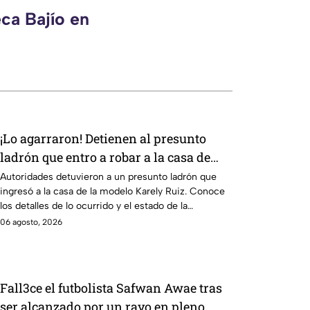
ca Bajío en
¡Lo agarraron! Detienen al presunto
ladrón que entro a robar a la casa de
Karely Ruiz miles de pesos
Autoridades detuvieron a un presunto ladrón que
ingresó a la casa de la modelo Karely Ruiz. Conoce
los detalles de lo ocurrido y el estado de la
influencer.
06 agosto, 2026
Fall3ce el futbolista Safwan Awae tras
ser alcanzado por un rayo en pleno