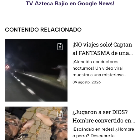
TV Azteca Bajío en Google News!
CONTENIDO RELACIONADO
¡NO viajes solo! Captan
al FANTASMA de una
mujer SIN C4BEZA
¡Atención conductores
nocturnos! Un video viral
corriendo por la
muestra a una misteriosa
carretera; VIDEO aterra
figura corriendo en la carretera
09 agosto, 2026
a conductores
Monterrey-México, ¿se trata
de un fantasma?
¿Jugaron a ser DIOS?
Hombre convertido en
“PERRO” tras supuestas
¡Escándalo en redes! ¿Hombre
o perro? Descubre la
CIRUGÍAS EXTREMAS