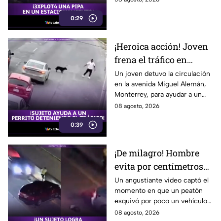
Sur. El impactante momento
0:29
quedó en video.
¡Heroica acción! Joven
frena el tráfico en
Monterrey para salvar
Un joven detuvo la circulación
en la avenida Miguel Alemán,
a un perrito
Monterrey, para ayudar a un
perrito a cruzar la calle. El
08 agosto, 2026
emotivo gesto se volvió viral.
0:39
¡De milagro! Hombre
evita por centímetros
ser arroll4do tras
Un angustiante video captó el
momento en que un peatón
choque en autopista
esquivó por poco un vehículo
descontrolado en una
08 agosto, 2026