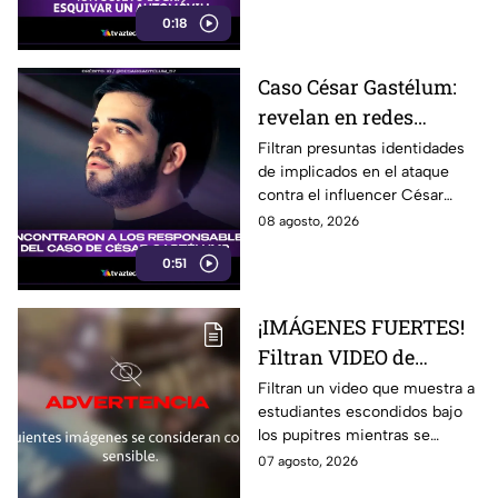
autopista de Ohio, previo a un
0:18
choque violento.
Caso César Gastélum:
revelan en redes
presuntas identidades
Filtran presuntas identidades
de implicados en el ataque
de los agr3sores del
contra el influencer César
influencer
Gastélum en Culiacán.
08 agosto, 2026
Autoridades no han
0:51
confirmado la información.
¡IMÁGENES FUERTES!
Filtran VIDEO de
estudiantes escondidos
Filtran un video que muestra a
estudiantes escondidos bajo
durante t1rot3o en
los pupitres mientras se
escuela de Tailandia
escuchaban disparos durante
07 agosto, 2026
un tiroteo en una escuela de