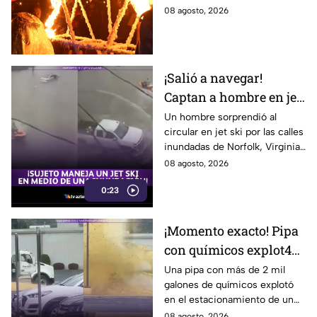
ritual con fuego y
ritual nocturno con fuego,
08 agosto, 2026
brujos
brujos y la invocación a la
Santa Muerte.
¡Salió a navegar!
Captan a hombre en jet
ski por calles
Un hombre sorprendió al
circular en jet ski por las calles
inundadas de Virginia
inundadas de Norfolk, Virginia,
tras una fuerte tormenta. El
08 agosto, 2026
impactante video se volvió
0:23
viral.
¡Momento exacto! Pipa
con químicos explot4
en el estacionamiento
Una pipa con más de 2 mil
galones de químicos explotó
de un restaurante
en el estacionamiento de un
restaurante en Carolina del
08 agosto, 2026