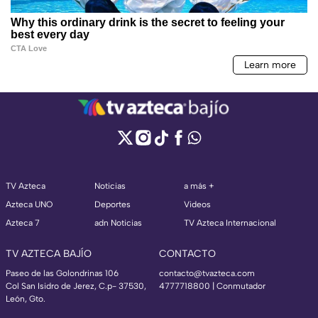
TV Azteca
Noticias
a más +
Azteca UNO
Deportes
Videos
Azteca 7
adn Noticias
TV Azteca Internacional
TV AZTECA BAJÍO
CONTACTO
Paseo de las Golondrinas 106
contacto@tvazteca.com
Col San Isidro de Jerez, C.p- 37530,
4777718800 | Conmutador
León, Gto.