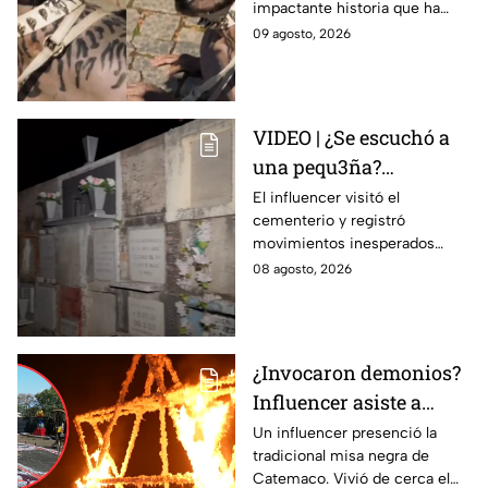
impactante historia que ha
causa PÁNICO en redes
causado furor en internet.
09 agosto, 2026
| VIDEO
¿Realidad o ficción? La verdad
detrás del video.
VIDEO | ¿Se escuchó a
una pequ3ña?
Influencer capta
El influencer visitó el
cementerio y registró
extraños sucesos en
movimientos inesperados
panteón de Guanajuato
durante la grabación.
08 agosto, 2026
¿Invocaron demonios?
Influencer asiste a
misa n3gra en
Un influencer presenció la
tradicional misa negra de
Catemaco: Así vivió el
Catemaco. Vivió de cerca el