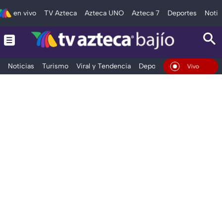
en vivo
TV Azteca
Azteca UNO
Azteca 7
Deportes
Notic
Noticias
Turismo
Viral y Tendencia
Deportes
Espectáculos
En Vivo