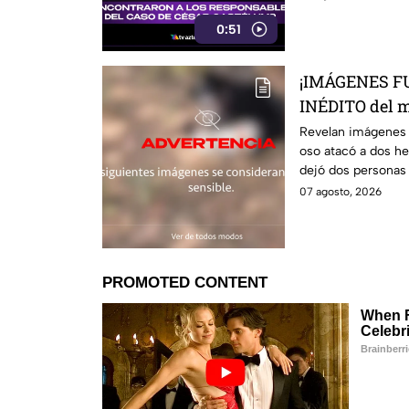
0:51
¡IMÁGENES FU
INÉDITO del 
m4tó a dos h
Revelan imágenes 
oso atacó a dos he
dejó dos personas
07 agosto, 2026