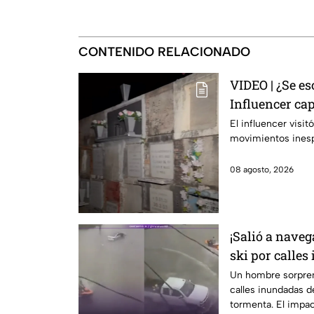
CONTENIDO RELACIONADO
VIDEO | ¿Se e
Influencer ca
panteón de G
El influencer visit
movimientos inesp
08 agosto, 2026
¡Salió a naveg
ski por calles
Un hombre sorprendi
calles inundadas de
tormenta. El impact