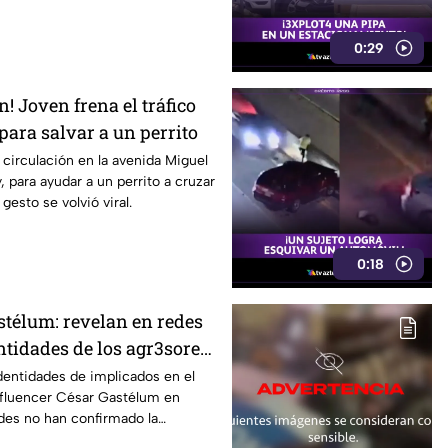
0:29
n! Joven frena el tráfico
para salvar a un perrito
 circulación en la avenida Miguel
 para ayudar a un perrito a cruzar
 gesto se volvió viral.
0:18
stélum: revelan en redes
ntidades de los agr3sores
identidades de implicados en el
nfluencer César Gastélum en
des no han confirmado la