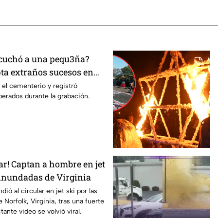
scuchó a una pequ3ña?
pta extraños sucesos en
uanajuato
ó el cementerio y registró
erados durante la grabación.
ar! Captan a hombre en jet
 inundadas de Virginia
ó al circular en jet ski por las
 Norfolk, Virginia, tras una fuerte
ante video se volvió viral.