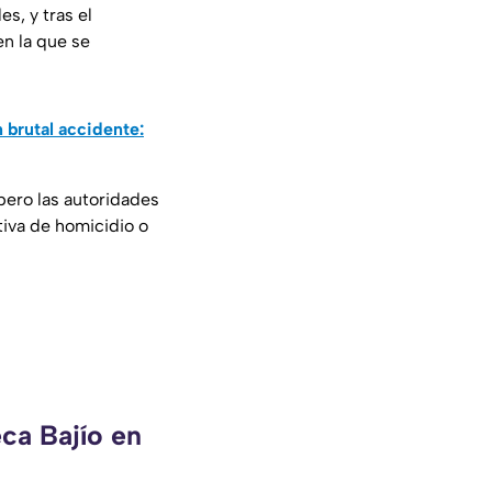
s, y tras el
en la que se
 brutal accidente:
 pero las autoridades
tiva de homicidio o
ca Bajío en