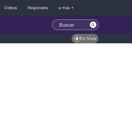
Regionales
Videos
a más +
En Vivo