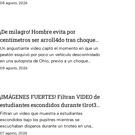
video.
08 agosto, 2026
¡De milagro! Hombre evita por
centímetros ser arroll4do tras choque
en autopista
Un angustiante video captó el momento en que un
peatón esquivó por poco un vehículo descontrolado
en una autopista de Ohio, previo a un choque
violento.
08 agosto, 2026
¡IMÁGENES FUERTES! Filtran VIDEO de
estudiantes escondidos durante t1rot3o
en escuela de Tailandia
Filtran un video que muestra a estudiantes
escondidos bajo los pupitres mientras se
escuchaban disparos durante un tiroteo en una
escuela de Tailandia
07 agosto, 2026