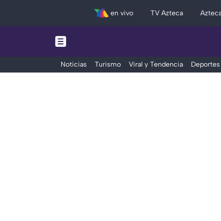
en vivo
TV Azteca
Aztec
Noticias
Turismo
Viral y Tendencia
Deportes