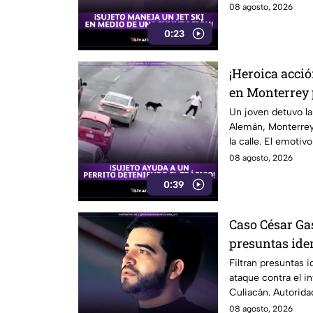
08 agosto, 2026
0:23
¡Heroica acció
en Monterrey 
Un joven detuvo la
Alemán, Monterrey,
la calle. El emotivo
08 agosto, 2026
0:39
Caso César Ga
presuntas ide
del influencer
Filtran presuntas 
ataque contra el i
Culiacán. Autorida
información.
08 agosto, 2026