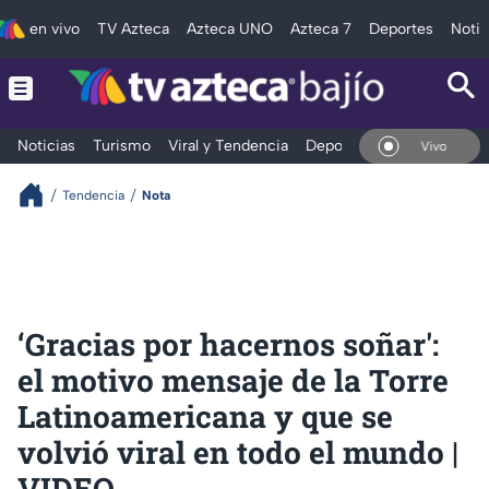
en vivo
TV Azteca
Azteca UNO
Azteca 7
Deportes
Notic
Noticias
Turismo
Viral y Tendencia
Deportes
Espectáculos
En Vivo
Tendencia
Nota
‘Gracias por hacernos soñar':
el motivo mensaje de la Torre
Latinoamericana y que se
volvió viral en todo el mundo |
VIDEO