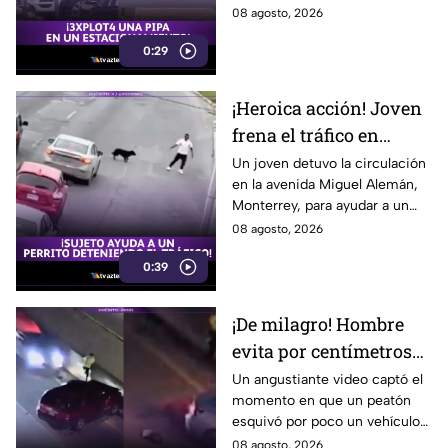
restaurante en Carolina del
08 agosto, 2026
Sur. El impactante momento
0:29
quedó en video.
¡Heroica acción! Joven
frena el tráfico en
Monterrey para salvar
Un joven detuvo la circulación
en la avenida Miguel Alemán,
a un perrito
Monterrey, para ayudar a un
perrito a cruzar la calle. El
08 agosto, 2026
emotivo gesto se volvió viral.
0:39
¡De milagro! Hombre
evita por centímetros
ser arroll4do tras
Un angustiante video captó el
momento en que un peatón
choque en autopista
esquivó por poco un vehículo
descontrolado en una
08 agosto, 2026