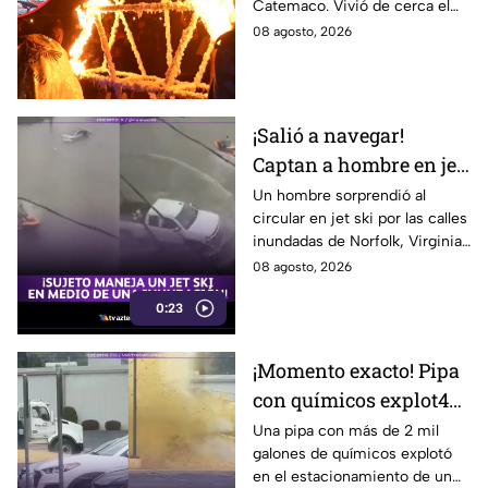
Catemaco. Vivió de cerca el
ritual con fuego y
ritual nocturno con fuego,
08 agosto, 2026
brujos
brujos y la invocación a la
Santa Muerte.
¡Salió a navegar!
Captan a hombre en jet
ski por calles
Un hombre sorprendió al
circular en jet ski por las calles
inundadas de Virginia
inundadas de Norfolk, Virginia,
tras una fuerte tormenta. El
08 agosto, 2026
impactante video se volvió
0:23
viral.
¡Momento exacto! Pipa
con químicos explot4
en el estacionamiento
Una pipa con más de 2 mil
galones de químicos explotó
de un restaurante
en el estacionamiento de un