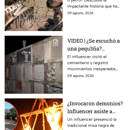
o perro? Descubre la
CIRUGÍAS EXTREMAS
impactante historia que ha
causa PÁNICO en redes
causado furor en internet.
09 agosto, 2026
| VIDEO
¿Realidad o ficción? La verdad
detrás del video.
VIDEO | ¿Se escuchó a
una pequ3ña?
Influencer capta
El influencer visitó el
cementerio y registró
extraños sucesos en
movimientos inesperados
panteón de Guanajuato
durante la grabación.
08 agosto, 2026
¿Invocaron demonios?
Influencer asiste a
misa n3gra en
Un influencer presenció la
tradicional misa negra de
Catemaco: Así vivió el