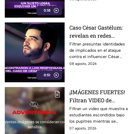
autopista de Ohio, previo a un
0:18
choque violento.
Caso César Gastélum:
revelan en redes
presuntas identidades
Filtran presuntas identidades
de implicados en el ataque
de los agr3sores del
contra el influencer César
influencer
Gastélum en Culiacán.
08 agosto, 2026
Autoridades no han
0:51
confirmado la información.
¡IMÁGENES FUERTES!
Filtran VIDEO de
estudiantes escondidos
Filtran un video que muestra a
estudiantes escondidos bajo
durante t1rot3o en
los pupitres mientras se
escuela de Tailandia
escuchaban disparos durante
07 agosto, 2026
un tiroteo en una escuela de