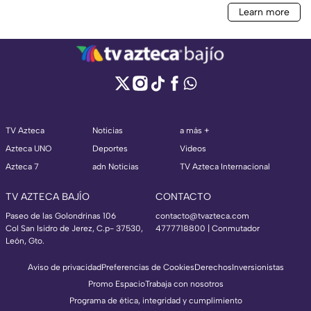
TV Azteca
Noticias
a más +
Azteca UNO
Deportes
Videos
Azteca 7
adn Noticias
TV Azteca Internacional
TV AZTECA BAJÍO
CONTACTO
Paseo de las Golondrinas 106
contacto@tvazteca.com
Col San Isidro de Jerez, C.p- 37530,
4777718800 | Conmutador
León, Gto.
Aviso de privacidad
Preferencias de Cookies
Derechos
Inversionistas
Promo Espacio
Trabaja con nosotros
Programa de ética, integridad y cumplimiento