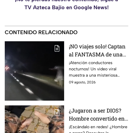
TV Azteca Bajío en Google News!
CONTENIDO RELACIONADO
¡NO viajes solo! Captan
al FANTASMA de una
mujer SIN C4BEZA
¡Atención conductores
nocturnos! Un video viral
corriendo por la
muestra a una misteriosa
carretera; VIDEO aterra
figura corriendo en la carretera
09 agosto, 2026
a conductores
Monterrey-México, ¿se trata
de un fantasma?
¿Jugaron a ser DIOS?
Hombre convertido en
“PERRO” tras supuestas
¡Escándalo en redes! ¿Hombre