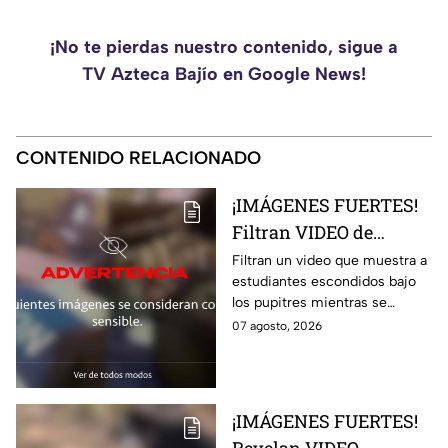
¡No te pierdas nuestro contenido, sigue a
TV Azteca Bajío en Google News!
CONTENIDO RELACIONADO
¡IMÁGENES FUERTES!
Filtran VIDEO de
estudiantes escondidos
Filtran un video que muestra a
estudiantes escondidos bajo
durante t1rot3o en
los pupitres mientras se
escuela de Tailandia
escuchaban disparos durante
07 agosto, 2026
un tiroteo en una escuela de
Tailandia
¡IMÁGENES FUERTES!