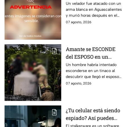
brutal at4que; mur1ó
Un velador fue atacado con un
arma blanca en Aguascalientes
horas después
y murió horas después en el
hospital; la Fiscalía investiga el
07 agosto, 2026
posible móvil del crimen
Amante se ESCONDE
del ESPOSO en un
TINACO y queda
Un hombre habría intentado
esconderse en un tinaco al
atrapado por horas;
descubrir que llegó el esposo
tuvieron que rescatarlo
de su amante; terminó
07 agosto, 2026
atrapado durante más de dos
horas
¿Tu celular está siendo
espiado? Así puedes
identificar si alguien
El stalkerware es un software