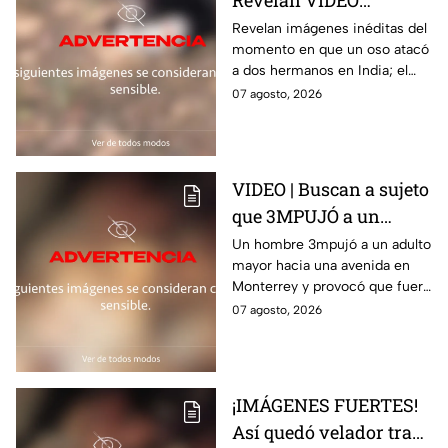
Revelan VIDEO
INÉDITO del momento
Revelan imágenes inéditas del
momento en que un oso atacó
en que un oso m4tó a
a dos hermanos en India; el
dos hermanos
brutal hecho dejó dos
07 agosto, 2026
personas muertas
VIDEO | Buscan a sujeto
que 3MPUJÓ a un
abuelito hacia la
Un hombre 3mpujó a un adulto
mayor hacia una avenida en
avenida y provocó que
Monterrey y provocó que fuera
fuera 4rroll4do
4rroll4do; el momento quedó
07 agosto, 2026
captado en video
¡IMÁGENES FUERTES!
Así quedó velador tras