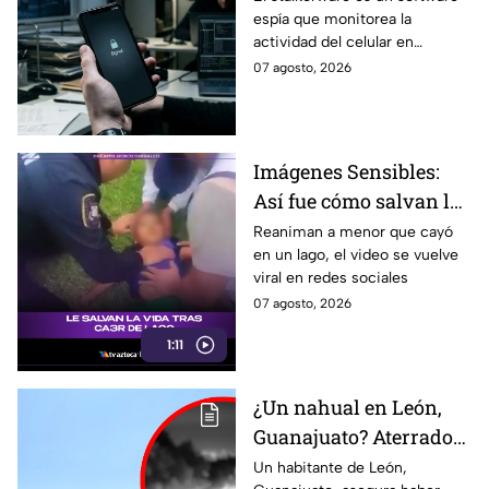
espía que monitorea la
invade tu privacidad
actividad del celular en
silencio. Conoce cómo opera y
07 agosto, 2026
por qué pone en riesgo tu
privacidad.
Imágenes Sensibles:
Así fue cómo salvan la
v1da de un men0r tras
Reaniman a menor que cayó
en un lago, el video se vuelve
accidente en lago
viral en redes sociales
07 agosto, 2026
1:11
¿Un nahual en León,
Guanajuato? Aterrador
avistamiento en la
Un habitante de León,