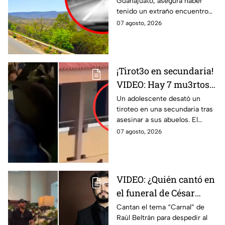
Guanajuato, asegura haber
CARRETERA de Sierra
tenido un extraño encuentro
de Lobos
en la carretera de Sierra de
07 agosto, 2026
Lobos durante la noche.
¡Tirot3o en secundaria!
VIDEO: Hay 7 mu3rtos y
30 heridos este viernes;
Un adolescente desató un
tiroteo en una secundaria tras
esto es lo que pasó
asesinar a sus abuelos. El
ataque dejó al menos 7
07 agosto, 2026
muertos y 30 heridos.
VIDEO: ¿Quién cantó en
el funeral de César
Gastélum? Así
Cantan el tema “Carnal” de
Raúl Beltrán para despedir al
despiden al influencer