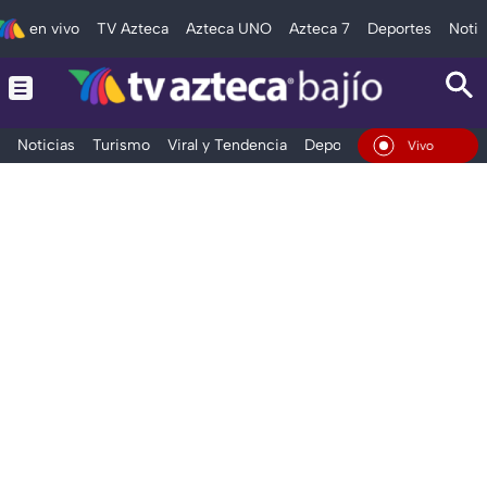
en vivo
TV Azteca
Azteca UNO
Azteca 7
Deportes
Notic
Noticias
Turismo
Viral y Tendencia
Deportes
Espectáculos
En Vivo