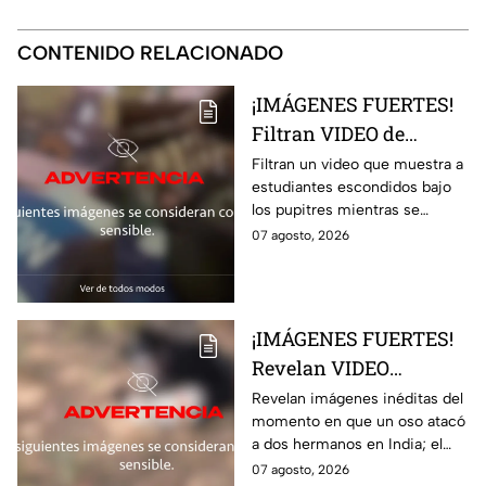
CONTENIDO RELACIONADO
¡IMÁGENES FUERTES!
Filtran VIDEO de
estudiantes escondidos
Filtran un video que muestra a
estudiantes escondidos bajo
durante t1rot3o en
los pupitres mientras se
escuela de Tailandia
escuchaban disparos durante
07 agosto, 2026
un tiroteo en una escuela de
Tailandia
¡IMÁGENES FUERTES!
Revelan VIDEO
INÉDITO del momento
Revelan imágenes inéditas del
momento en que un oso atacó
en que un oso m4tó a
a dos hermanos en India; el
dos hermanos
brutal hecho dejó dos
07 agosto, 2026