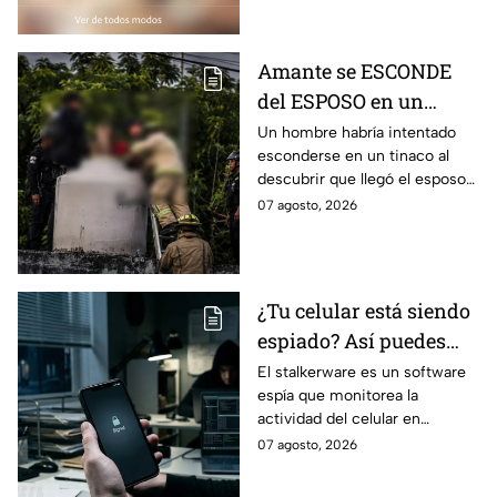
Amante se ESCONDE
del ESPOSO en un
TINACO y queda
Un hombre habría intentado
esconderse en un tinaco al
atrapado por horas;
descubrir que llegó el esposo
tuvieron que rescatarlo
de su amante; terminó
07 agosto, 2026
atrapado durante más de dos
horas
¿Tu celular está siendo
espiado? Así puedes
identificar si alguien
El stalkerware es un software
espía que monitorea la
invade tu privacidad
actividad del celular en
silencio. Conoce cómo opera y
07 agosto, 2026
por qué pone en riesgo tu
privacidad.