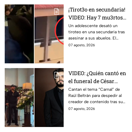
¡Tirot3o en secundaria!
VIDEO: Hay 7 mu3rtos y
30 heridos este viernes;
Un adolescente desató un
tiroteo en una secundaria tras
esto es lo que pasó
asesinar a sus abuelos. El
ataque dejó al menos 7
07 agosto, 2026
muertos y 30 heridos.
VIDEO: ¿Quién cantó en
el funeral de César
Gastélum? Así
Cantan el tema “Carnal” de
Raúl Beltrán para despedir al
despiden al influencer
creador de contenido tras su
en su funeral
fallecimiento.
07 agosto, 2026