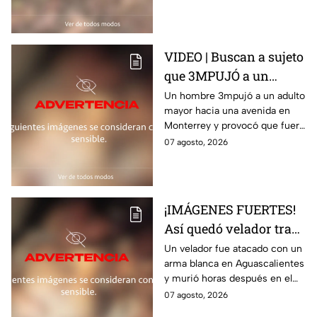
personas muertas
VIDEO | Buscan a sujeto
que 3MPUJÓ a un
abuelito hacia la
Un hombre 3mpujó a un adulto
mayor hacia una avenida en
avenida y provocó que
Monterrey y provocó que fuera
fuera 4rroll4do
4rroll4do; el momento quedó
07 agosto, 2026
captado en video
¡IMÁGENES FUERTES!
Así quedó velador tras
brutal at4que; mur1ó
Un velador fue atacado con un
arma blanca en Aguascalientes
horas después
y murió horas después en el
hospital; la Fiscalía investiga el
07 agosto, 2026
posible móvil del crimen