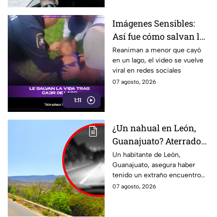
Imágenes Sensibles:
Así fue cómo salvan la
v1da de un men0r tras
Reaniman a menor que cayó
en un lago, el video se vuelve
accidente en lago
viral en redes sociales
07 agosto, 2026
1:11
¿Un nahual en León,
Guanajuato? Aterrador
avistamiento en la
Un habitante de León,
Guanajuato, asegura haber
CARRETERA de Sierra
tenido un extraño encuentro
de Lobos
en la carretera de Sierra de
07 agosto, 2026
Lobos durante la noche.