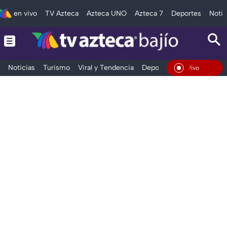
en vivo
TV Azteca
Azteca UNO
Azteca 7
Deportes
Notic
Noticias
Turismo
Viral y Tendencia
Deportes
Espectáculos
En Vivo