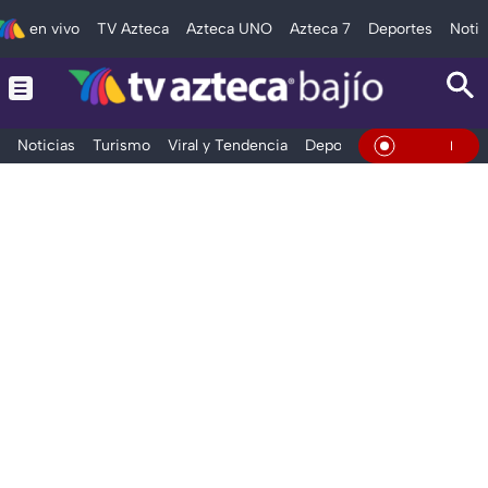
en vivo
TV Azteca
Azteca UNO
Azteca 7
Deportes
Notic
Noticias
Turismo
Viral y Tendencia
Deportes
Espectáculos
En Vivo