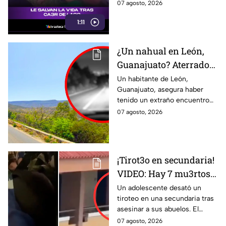
07 agosto, 2026
1:11
¿Un nahual en León,
Guanajuato? Aterrador
avistamiento en la
Un habitante de León,
Guanajuato, asegura haber
CARRETERA de Sierra
tenido un extraño encuentro
de Lobos
en la carretera de Sierra de
07 agosto, 2026
Lobos durante la noche.
¡Tirot3o en secundaria!
VIDEO: Hay 7 mu3rtos y
30 heridos este viernes;
Un adolescente desató un
tiroteo en una secundaria tras
esto es lo que pasó
asesinar a sus abuelos. El
ataque dejó al menos 7
07 agosto, 2026