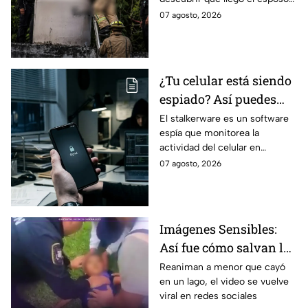
tuvieron que rescatarlo
de su amante; terminó
07 agosto, 2026
atrapado durante más de dos
horas
¿Tu celular está siendo
espiado? Así puedes
identificar si alguien
El stalkerware es un software
espía que monitorea la
invade tu privacidad
actividad del celular en
silencio. Conoce cómo opera y
07 agosto, 2026
por qué pone en riesgo tu
privacidad.
Imágenes Sensibles:
Así fue cómo salvan la
v1da de un men0r tras
Reaniman a menor que cayó
en un lago, el video se vuelve
accidente en lago
viral en redes sociales