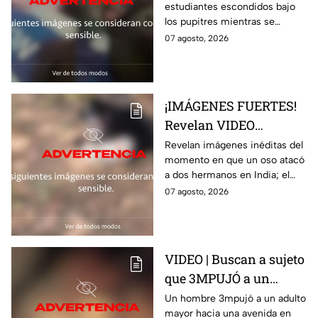
estudiantes escondidos bajo
durante t1rot3o en
los pupitres mientras se
escuela de Tailandia
escuchaban disparos durante
07 agosto, 2026
un tiroteo en una escuela de
Tailandia
¡IMÁGENES FUERTES!
Revelan VIDEO
INÉDITO del momento
Revelan imágenes inéditas del
momento en que un oso atacó
en que un oso m4tó a
a dos hermanos en India; el
dos hermanos
brutal hecho dejó dos
07 agosto, 2026
personas muertas
VIDEO | Buscan a sujeto
que 3MPUJÓ a un
abuelito hacia la
Un hombre 3mpujó a un adulto
mayor hacia una avenida en
avenida y provocó que