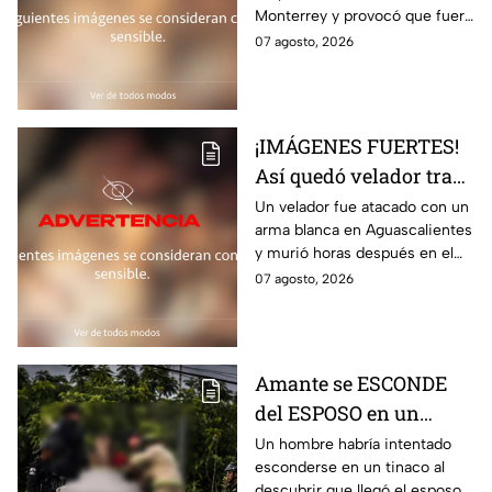
Monterrey y provocó que fuera
fuera 4rroll4do
4rroll4do; el momento quedó
07 agosto, 2026
captado en video
¡IMÁGENES FUERTES!
Así quedó velador tras
brutal at4que; mur1ó
Un velador fue atacado con un
arma blanca en Aguascalientes
horas después
y murió horas después en el
hospital; la Fiscalía investiga el
07 agosto, 2026
posible móvil del crimen
Amante se ESCONDE
del ESPOSO en un
TINACO y queda
Un hombre habría intentado
esconderse en un tinaco al
atrapado por horas;
descubrir que llegó el esposo