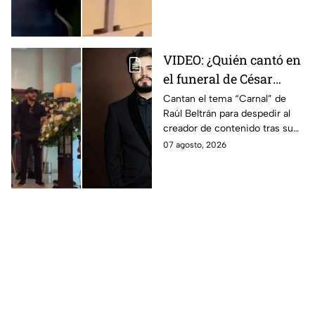
muertos y 30 heridos.
VIDEO: ¿Quién cantó en
el funeral de César
Gastélum? Así
Cantan el tema “Carnal” de
Raúl Beltrán para despedir al
despiden al influencer
creador de contenido tras su
en su funeral
fallecimiento.
07 agosto, 2026