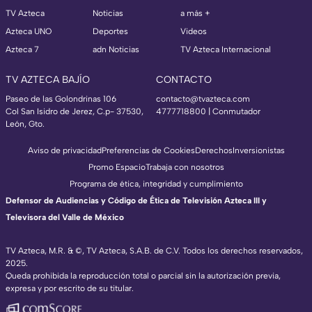
TV Azteca
Noticias
a más +
Azteca UNO
Deportes
Videos
Azteca 7
adn Noticias
TV Azteca Internacional
TV AZTECA BAJÍO
CONTACTO
Paseo de las Golondrinas 106
contacto@tvazteca.com
Col San Isidro de Jerez, C.p- 37530,
4777718800 | Conmutador
León, Gto.
Aviso de privacidad
Preferencias de Cookies
Derechos
Inversionistas
Promo Espacio
Trabaja con nosotros
Programa de ética, integridad y cumplimiento
Defensor de Audiencias y Código de Ética de Televisión Azteca III y
Televisora del Valle de México
TV Azteca, M.R. & ©, TV Azteca, S.A.B. de C.V. Todos los derechos reservados,
2025.
Queda prohibida la reproducción total o parcial sin la autorización previa,
expresa y por escrito de su titular.