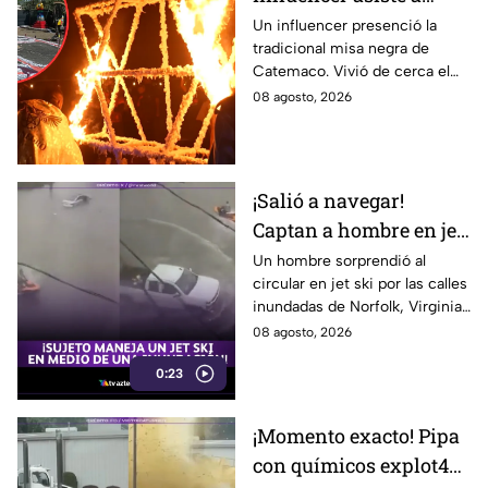
misa n3gra en
Un influencer presenció la
tradicional misa negra de
Catemaco: Así vivió el
Catemaco. Vivió de cerca el
ritual con fuego y
ritual nocturno con fuego,
08 agosto, 2026
brujos
brujos y la invocación a la
Santa Muerte.
¡Salió a navegar!
Captan a hombre en jet
ski por calles
Un hombre sorprendió al
circular en jet ski por las calles
inundadas de Virginia
inundadas de Norfolk, Virginia,
tras una fuerte tormenta. El
08 agosto, 2026
impactante video se volvió
0:23
viral.
¡Momento exacto! Pipa
con químicos explot4