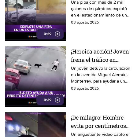
en el estacionamiento
Una pipa con más de 2 mil
galones de químicos explotó
de un restaurante
en el estacionamiento de un
restaurante en Carolina del
08 agosto, 2026
Sur. El impactante momento
0:29
quedó en video.
¡Heroica acción! Joven
frena el tráfico en
Monterrey para salvar
Un joven detuvo la circulación
en la avenida Miguel Alemán,
a un perrito
Monterrey, para ayudar a un
perrito a cruzar la calle. El
08 agosto, 2026
emotivo gesto se volvió viral.
0:39
¡De milagro! Hombre
evita por centímetros
ser arroll4do tras
Un angustiante video captó el