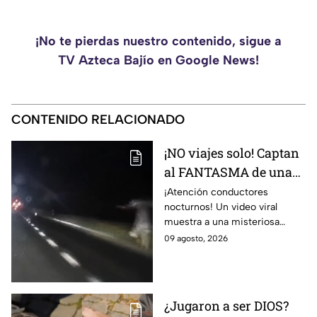
¡No te pierdas nuestro contenido, sigue a
TV Azteca Bajío en Google News!
CONTENIDO RELACIONADO
¡NO viajes solo! Captan
al FANTASMA de una
mujer SIN C4BEZA
¡Atención conductores
nocturnos! Un video viral
corriendo por la
muestra a una misteriosa
carretera; VIDEO aterra
figura corriendo en la carretera
09 agosto, 2026
a conductores
Monterrey-México, ¿se trata
de un fantasma?
¿Jugaron a ser DIOS?