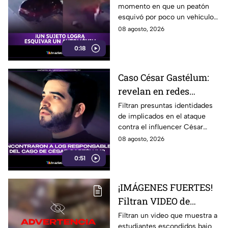
momento en que un peatón
choque en autopista
esquivó por poco un vehículo
descontrolado en una
08 agosto, 2026
autopista de Ohio, previo a un
0:18
choque violento.
Caso César Gastélum:
revelan en redes
presuntas identidades
Filtran presuntas identidades
de implicados en el ataque
de los agr3sores del
contra el influencer César
influencer
Gastélum en Culiacán.
08 agosto, 2026
Autoridades no han
0:51
confirmado la información.
¡IMÁGENES FUERTES!
Filtran VIDEO de
estudiantes escondidos
Filtran un video que muestra a
estudiantes escondidos bajo