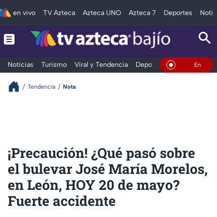
en vivo
TV Azteca
Azteca UNO
Azteca 7
Deportes
Notic
Noticias
Turismo
Viral y Tendencia
Deportes
Espectáculos
En Vivo
Tendencia
Nota
¡Precaución! ¿Qué pasó sobre
el bulevar José María Morelos,
en León, HOY 20 de mayo?
Fuerte accidente