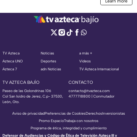
TV Azteca
Noticias
a más +
Azteca UNO
Deportes
Videos
Azteca 7
adn Noticias
TV Azteca Internacional
TV AZTECA BAJÍO
CONTACTO
Paseo de las Golondrinas 106
contacto@tvazteca.com
Col San Isidro de Jerez, C.p- 37530,
4777718800 | Conmutador
León, Gto.
Aviso de privacidad
Preferencias de Cookies
Derechos
Inversionistas
Promo Espacio
Trabaja con nosotros
Programa de ética, integridad y cumplimiento
Defensor de Audiencias y Código de Ética de Televisión Azteca III y