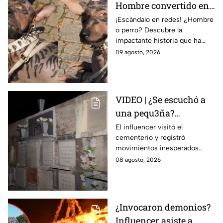
Hombre convertido en
“PERRO” tras supuestas
¡Escándalo en redes! ¿Hombre
o perro? Descubre la
CIRUGÍAS EXTREMAS
impactante historia que ha
causa PÁNICO en redes
causado furor en internet.
09 agosto, 2026
| VIDEO
¿Realidad o ficción? La verdad
detrás del video.
VIDEO | ¿Se escuchó a
una pequ3ña?
Influencer capta
El influencer visitó el
cementerio y registró
extraños sucesos en
movimientos inesperados
panteón de Guanajuato
durante la grabación.
08 agosto, 2026
¿Invocaron demonios?
Influencer asiste a