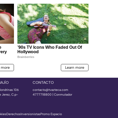
BAJÍO
CONTACTO
londrinas 106
contacto@tvazteca.com
e Jerez, C.p-
4777718800 | Conmutador
okies
Derechos
Inversionistas
Promo Espacio