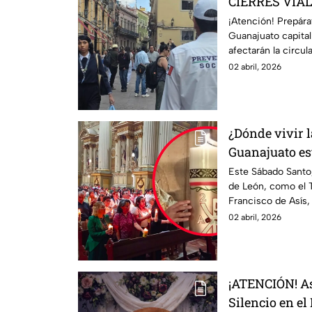
CIERRES VIAL
viacrucis en G
¡Atención! Prepára
Guanajuato capital:
Viernes Santo
afectarán la circul
zonas afectadas.
02 abril, 2026
¿Dónde vivir l
Guanajuato es
Expiatorio, El
Este Sábado Santo
de León, como el 
Francisco de Asís, 
Solemne Vigilia Pa
02 abril, 2026
¡ATENCIÓN! As
Silencio en el 