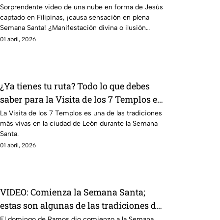
Santa; aseguran resurgió por la fecha
Sorprendente video de una nube en forma de Jesús
captado en Filipinas, ¡causa sensación en plena
Semana Santa! ¿Manifestación divina o ilusión
óptica?
01 abril, 2026
¿Ya tienes tu ruta? Todo lo que debes
saber para la Visita de los 7 Templos en
León este 2026
La Visita de los 7 Templos es una de las tradiciones
más vivas en la ciudad de León durante la Semana
Santa.
01 abril, 2026
VIDEO: Comienza la Semana Santa;
estas son algunas de las tradiciones de
los leoneses
El domingo de Ramos dio comienzo a la Semana