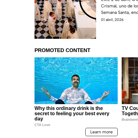
Crismal, uno de l
aceites sagrad
Semana Santa, en
Calderón Calderón
01 abril, 2026