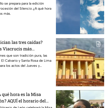
rnes ¿A qué hora y dónde?
llo se prepara para la edición
ocesión del Silencio ¿A qué hora
os más.
ician las tres caídas?
s Viacrucis más
de León, Guanajuato este
es que son tradición pura, las
, El Calvario y Santa Rosa de Lima
para los actos del Jueves y
6.
 qué hora es la Misa
ón? AQUÍ el horario del
 la bendición de los
 Diócesis de León celebrará la Misa