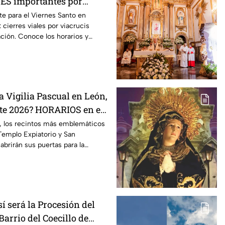
ES importantes por
uanajuato capital, este
te para el Viernes Santo en
 cierres viales por viacrucis
ación. Conoce los horarios y
a Vigilia Pascual en León,
te 2026? HORARIOS en el
 Coecillo y Catedral
, los recintos más emblemáticos
Templo Expiatorio y San
abrirán sus puertas para la
scual.
í será la Procesión del
Barrio del Coecillo de