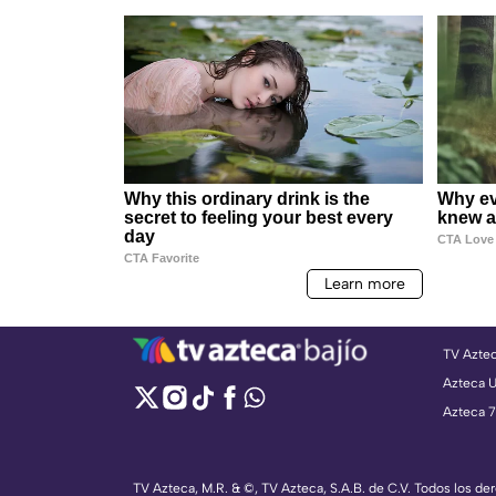
TV Azte
Azteca 
Azteca 7
TV Azteca, M.R. & ©, TV Azteca, S.A.B. de C.V. Todos los d