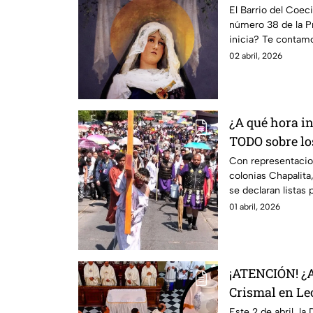
León este vie
El Barrio del Coeci
número 38 de la Pr
inicia? Te contam
02 abril, 2026
¿A qué hora in
TODO sobre lo
emblemáticos 
Con representacion
colonias Chapalita
2026
se declaran listas 
Viernes Santo 202
01 abril, 2026
¡ATENCIÓN! ¿A
Crismal en Le
Jueves Santo y
Este 2 de abril, la