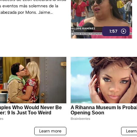
os eventos más solemnes de la
os en la Catedral
cabezada por Mons. Jaime
.
1:57