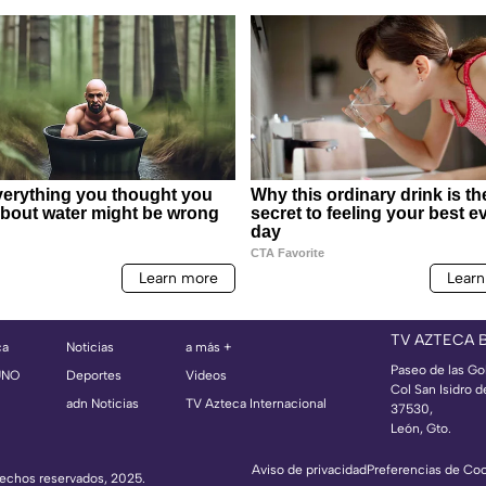
TV AZTECA 
ca
Noticias
a más +
Paseo de las Go
UNO
Deportes
Videos
Col San Isidro d
adn Noticias
TV Azteca Internacional
37530,
León, Gto.
Aviso de privacidad
Preferencias de Co
erechos reservados, 2025.