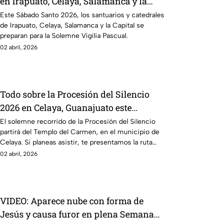
en Irapuato, Celaya, Salamanca y la
Capital ¿Dónde bendecir cirios y agua?
Este Sábado Santo 2026, los santuarios y catedrales
de Irapuato, Celaya, Salamanca y la Capital se
preparan para la Solemne Vigilia Pascual.
02 abril, 2026
Todo sobre la Procesión del Silencio
2026 en Celaya, Guanajuato este
viernes: Ruta, horarios y más
El solemne recorrido de la Procesión del Silencio
partirá del Templo del Carmen, en el municipio de
Celaya. Si planeas asistir, te presentamos la ruta
detallada.
02 abril, 2026
VIDEO: Aparece nube con forma de
Jesús y causa furor en plena Semana